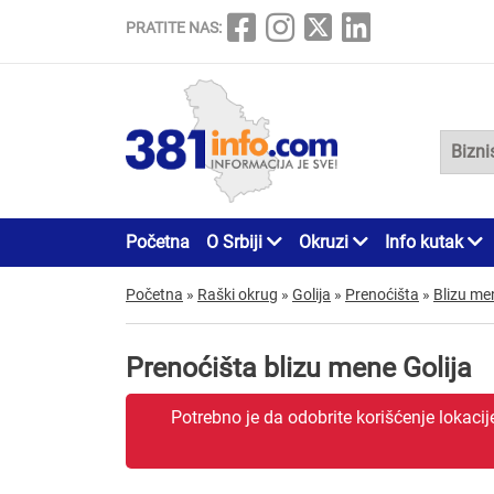
PRATITE NAS:
Početna
O Srbiji
Okruzi
Info kutak
Početna
»
Raški okrug
»
Golija
»
Prenoćišta
»
Blizu me
Prenoćišta blizu mene Golija
Potrebno je da odobrite korišćenje lokaci