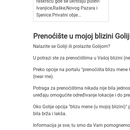
raskršću gde se ukrštaju putevi
Ivanjice,Raške,Novog Pazara i
Sjenice.Privatni obje...
Prenoćište u mojoj blizini Golij
Nalazite se Goliji ili prolazite Golijom?
U potrazi ste za prenoćištima u Vašoj blizini (ne
Preko opcije na portalu "prenoćišta blizu mene G
(near me).
Potraga za prenoćištima nikada nije bila jedno
uređaju omogućite određivanje lokacije i do pre
Oko Golije opcija "blizu mene (u mojoj blizini)" 
bila brža i lakša.
Informacija je sve, tu smo da Vam pomognemo d