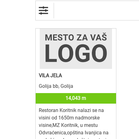
VILA JELA
Golija bb, Golija
14,043 m
Restoran Koritnik nalazi se na
visini od 1650m nadmorske
visine,MZ Koritnik, u mestu
Odvraćenica,opština Ivanjica na