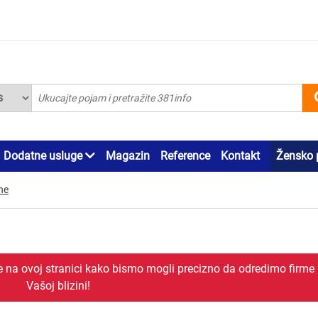
Dodatne usluge
Magazin
Reference
Kontakt
Žensko 
ne
je na ovoj stranici kako bismo mogli precizno da odredimo firme
Vašoj blizini!