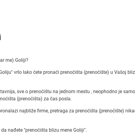
i
ar me) Goliji?
oliju" vrlo lako ćete pronaći prenoćišta (prenoćište) u Vašoj bliz
stavnija, sve o prenoćištu na jednom mestu , neophodno je sam
noćišta (prenoćišta) za čas posla.
pronalazi najbliže firme, pretraga za prenoćišta (prenoćište) nika
a nađete "prenoćišta blizu mene Goliji".