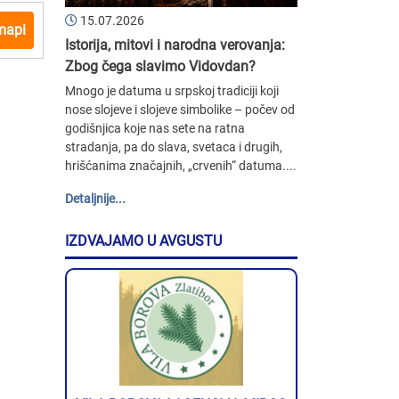
15.07.2026
mapi
Istorija, mitovi i narodna verovanja:
Zbog čega slavimo Vidovdan?
Mnogo je datuma u srpskoj tradiciji koji
nose slojeve i slojeve simbolike – počev od
godišnjica koje nas sete na ratna
stradanja, pa do slava, svetaca i drugih,
hrišćanima značajnih, „crvenih“ datuma....
Detaljnije...
IZDVAJAMO U AVGUSTU