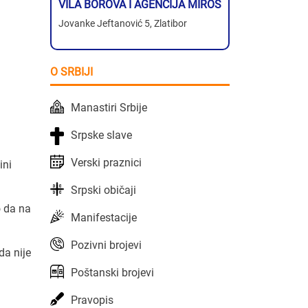
VILA BOROVA I AGENCIJA MIROS
Jovanke Jeftanović 5, Zlatibor
O SRBIJI
Manastiri Srbije
Srpske slave
Verski praznici
ini
Srpski običaji
o da na
Manifestacije
Pozivni brojevi
da nije
Poštanski brojevi
Pravopis