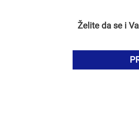
Želite da se i 
PR