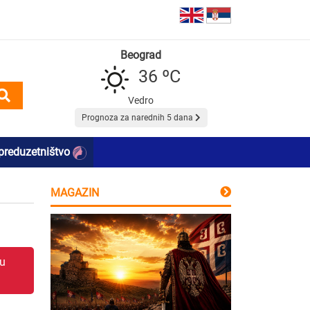
Beograd
36 ºC
Vedro
Prognoza za narednih 5 dana
preduzetništvo
MAGAZIN
 u