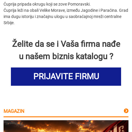
Ćuprija pripada okrugu koji se zove Pomoravski.
Ćuprija leži na obali Velike Morave, između Jagodine i Paraćina. Grad
ima dugu istoriju i značajnu ulogu u saobraćajnoj mreži centralne
Srbije.
Želite da se i Vaša firma nađe
u našem biznis katalogu ?
PRIJAVITE FIRMU
MAGAZIN