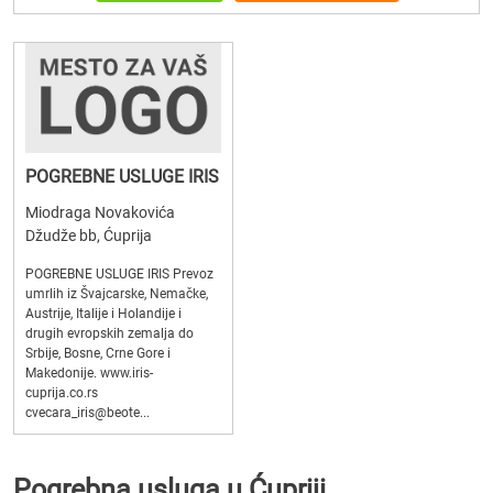
POGREBNE USLUGE IRIS
Miodraga Novakovića
Džudže bb, Ćuprija
POGREBNE USLUGE IRIS Prevoz
umrlih iz Švajcarske, Nemačke,
Austrije, Italije i Holandije i
drugih evropskih zemalja do
Srbije, Bosne, Crne Gore i
Makedonije. www.iris-
cuprija.co.rs
cvecara_iris@beote...
Pogrebna usluga u Ćupriji