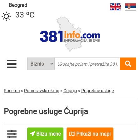
Beograd
33 ºC
Početna
»
Pomoravski okrug
»
Ćuprija
»
Pogrebne usluge
Pogrebne usluge Ćuprija
Blizu mene
Prikaži na mapi