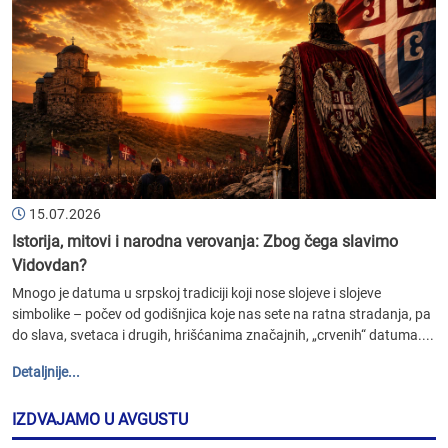
15.07.2026
Istorija, mitovi i narodna verovanja: Zbog čega slavimo
Vidovdan?
Mnogo je datuma u srpskoj tradiciji koji nose slojeve i slojeve
simbolike – počev od godišnjica koje nas sete na ratna stradanja, pa
do slava, svetaca i drugih, hrišćanima značajnih, „crvenih“ datuma....
Detaljnije...
IZDVAJAMO U AVGUSTU