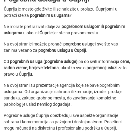
Ćuprija
je mesto gde živite ili se nalazite u prolazu
Ćuprijom
i u
potrazi ste za
pogrebnim uslugama
?
Ne morate pretraživati dalje za
pogrebnom uslugom ili pogrebnim
uslugama
u okolini
Ćuprije
jer ste na pravom mestu.
Na ovoj stranici možete pronaći
pogrebne usluge
i sve što vas
zanima vezano za
pogrebnu uslugu u Ćupriji
.
Od
pogrebnih usluga (pogrebne usluge)
pa do svih informacija
cene,
radno vreme, brojeve telefona
, ukratko sve o
pogrebnoj usluzi
zato
pravo
u Ćupriju
.
Na ovoj strani su prezentacije agencija koje se bave pogrebnim
uslugama. Od organizacije sahrana ili kremacije, izrade i prodaje
sanduka, zakupa grobnog mesta, do završavanja kompletne
papirologije usled nemilog događaja.
Pogrebne usluge Ćuprija obezbeđuju sve aspekte organizacije
sahrana i komemoracija sa pažnjom i dostojanstvom. Posetioci
mogu računati na diskretnu i profesionalnu podršku u Ćupriji.