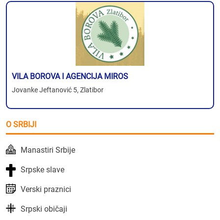
VILA BOROVA I AGENCIJA MIROS
Jovanke Jeftanović 5, Zlatibor
O SRBIJI
Manastiri Srbije
Srpske slave
Verski praznici
Srpski običaji