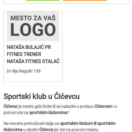
NATAŠA BULAJIĆ PR
FITNES TRENER
NATAŠA FITNES STALAĆ
Dr Ilija Nagulić 138
Sportski klub u Ćićevcu
Ćićevac
je mesto gde živite ili se nalazite u prolazu
Ćićevcem
i u
potrazi ste za
sportskim klubovima
?
Ne morate pretraživati dalje za
sportskim klubom ili sportskim
klubovima
u okolini
Ćićevca
jer ste na pravom mestu.