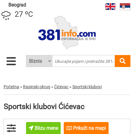
Beograd
27 ºC
Početna
»
Rasinski okrug
»
Ćićevac
»
Sportski klubovi
Sportski klubovi Ćićevac
Blizu mene
Prikaži na mapi