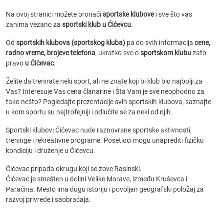
Na ovoj stranici možete pronaći
sportske klubove
i sve što vas
zanima vezano za
sportski klub u Ćićevcu
.
Od
sportskih klubova (sportskog kluba)
pa do svih informacija
cene,
radno vreme, brojeve telefona
, ukratko sve o
sportskom klubu
zato
pravo
u Ćićevac
.
Želite da trenirate neki sport, ali ne znate koji bi klub bio najbolji za
Vas? Interesuje Vas cena članarine i Šta Vam je sve neophodno za
tako nešto? Pogledajte prezentacije svih sportskih klubova, saznajte
u kom sportu su najtrofejniji i odlučite se za neki od njih.
Sportski klubovi Ćićevac nude raznovrsne sportske aktivnosti,
treninge i rekreativne programe. Posetioci mogu unaprediti fizičku
kondiciju i druženje u Ćićevcu.
Ćićevac pripada okrugu koji se zove Rasinski.
Ćićevac je smešten u dolini Velike Morave, između Kruševca i
Paraćina. Mesto ima dugu istoriju i povoljan geografski položaj za
razvoj privrede i saobraćaja.