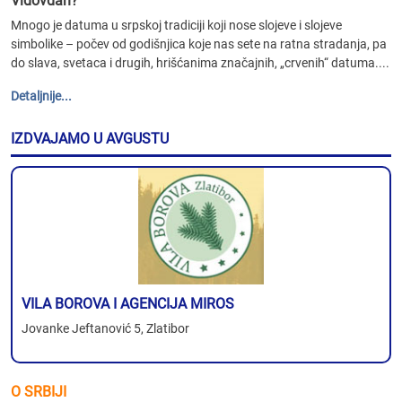
Vidovdan?
Mnogo je datuma u srpskoj tradiciji koji nose slojeve i slojeve
simbolike – počev od godišnjica koje nas sete na ratna stradanja, pa
do slava, svetaca i drugih, hrišćanima značajnih, „crvenih“ datuma....
Detaljnije...
IZDVAJAMO U AVGUSTU
VILA BOROVA I AGENCIJA MIROS
Jovanke Jeftanović 5, Zlatibor
O SRBIJI