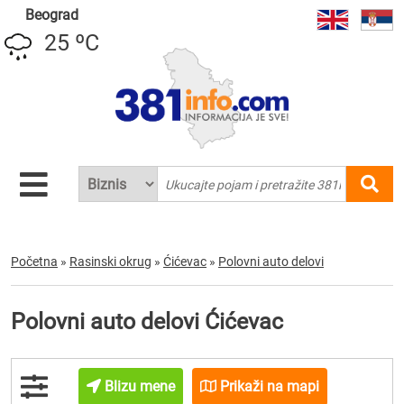
Beograd
25 ºC
Početna
»
Rasinski okrug
»
Ćićevac
»
Polovni auto delovi
Polovni auto delovi Ćićevac
Blizu mene
Prikaži na mapi