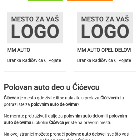
MM AUTO
MM AUTO OPEL DELOVI
Branka Radičevića 6, Pojate
Branka Radičevića 6, Pojate
Polovan auto deo u Ćićevcu
Ćićevac
je mesto gde živite ili se nalazite u prolazu
Ćićevcem
i u
potrazi ste za
polovnim auto delovima
?
Ne morate pretraživati dalje za
polovnim auto delom ili polovnim
auto delovima
u okolini
Ćićevca
jer ste na pravom mestu.
Na ovoj stranici možete pronaći
polovne auto delove
i sve što vas