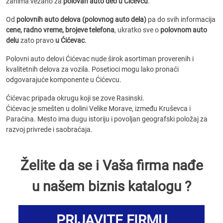
zanima vezano za
polovan auto deo u Ćićevcu
.
Od
polovnih auto delova (polovnog auto dela)
pa do svih informacija
cene, radno vreme, brojeve telefona
, ukratko sve o
polovnom auto
delu
zato pravo
u Ćićevac
.
Polovni auto delovi Ćićevac nude širok asortiman proverenih i
kvalitetnih delova za vozila. Posetioci mogu lako pronaći
odgovarajuće komponente u Ćićevcu.
Ćićevac pripada okrugu koji se zove Rasinski.
Ćićevac je smešten u dolini Velike Morave, između Kruševca i
Paraćina. Mesto ima dugu istoriju i povoljan geografski položaj za
razvoj privrede i saobraćaja.
Želite da se i Vaša firma nađe
u našem biznis katalogu ?
PRIJAVITE FIRMU