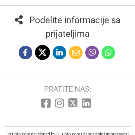
Podelite informacije sa
prijateljima
PRATITE NAS:
381info.com developed by
011info.com
|
Zaposlenje
|
Impressum
|