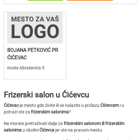
BOJANA PETKOVIĆ PR
ĆIĆEVAC
Koste Abraševića 5
Frizerski salon u Ćićevcu
Ćićevac
je mesto gde živite ili se nalazite u prolazu
Ćićevcem
i u
potrazi ste za
frizerskim salonima
?
Ne morate pretraživati dalje za
frizerskim salonom ili frizerskim
salonima
u okolini
Ćićevca
jer ste na pravom mestu.