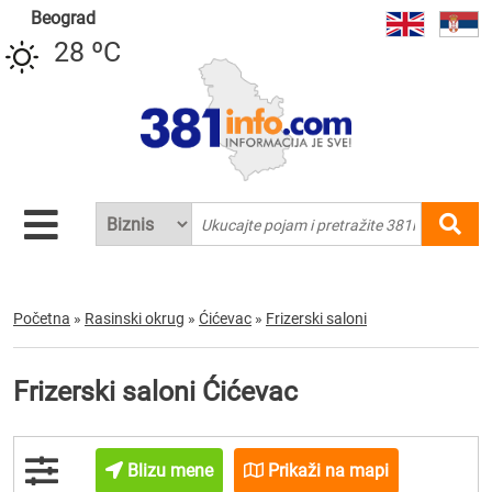
Beograd
28 ºC
Početna
»
Rasinski okrug
»
Ćićevac
»
Frizerski saloni
Frizerski saloni Ćićevac
Blizu mene
Prikaži na mapi