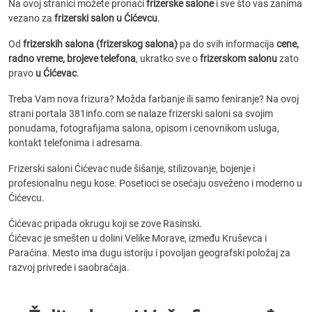
Na ovoj stranici možete pronaći
frizerske salone
i sve što vas zanima
vezano za
frizerski salon u Ćićevcu
.
Od
frizerskih salona (frizerskog salona)
pa do svih informacija
cene,
radno vreme, brojeve telefona
, ukratko sve o
frizerskom salonu
zato
pravo
u Ćićevac
.
Treba Vam nova frizura? Možda farbanje ili samo feniranje? Na ovoj
strani portala 381info.com se nalaze frizerski saloni sa svojim
ponudama, fotografijama salona, opisom i cenovnikom usluga,
kontakt telefonima i adresama.
Frizerski saloni Ćićevac nude šišanje, stilizovanje, bojenje i
profesionalnu negu kose. Posetioci se osećaju osveženo i moderno u
Ćićevcu.
Ćićevac pripada okrugu koji se zove Rasinski.
Ćićevac je smešten u dolini Velike Morave, između Kruševca i
Paraćina. Mesto ima dugu istoriju i povoljan geografski položaj za
razvoj privrede i saobraćaja.