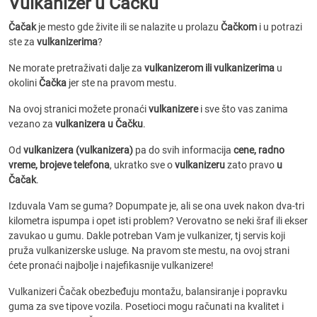
Vulkanizer u Čačku
Čačak
je mesto gde živite ili se nalazite u prolazu
Čačkom
i u potrazi
ste za
vulkanizerima
?
Ne morate pretraživati dalje za
vulkanizerom ili vulkanizerima
u
okolini
Čačka
jer ste na pravom mestu.
Na ovoj stranici možete pronaći
vulkanizere
i sve što vas zanima
vezano za
vulkanizera u Čačku
.
Od
vulkanizera (vulkanizera)
pa do svih informacija
cene, radno
vreme, brojeve telefona
, ukratko sve o
vulkanizeru
zato pravo
u
Čačak
.
Izduvala Vam se guma? Dopumpate je, ali se ona uvek nakon dva-tri
kilometra ispumpa i opet isti problem? Verovatno se neki šraf ili ekser
zavukao u gumu. Dakle potreban Vam je vulkanizer, tj servis koji
pruža vulkanizerske usluge. Na pravom ste mestu, na ovoj strani
ćete pronaći najbolje i najefikasnije vulkanizere!
Vulkanizeri Čačak obezbeđuju montažu, balansiranje i popravku
guma za sve tipove vozila. Posetioci mogu računati na kvalitet i