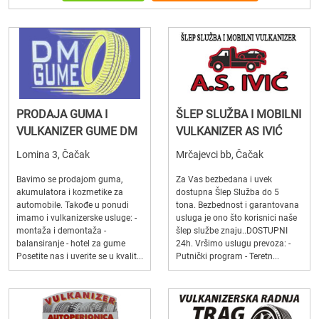
PRODAJA GUMA I
ŠLEP SLUŽBA I MOBILNI
VULKANIZER GUME DM
VULKANIZER AS IVIĆ
Lomina 3, Čačak
Mrčajevci bb, Čačak
Bavimo se prodajom guma,
Za Vas bezbedana i uvek
akumulatora i kozmetike za
dostupna Šlep Služba do 5
automobile. Takođe u ponudi
tona. Bezbednost i garantovana
imamo i vulkanizerske usluge: -
usluga je ono što korisnici naše
montaža i demontaža -
šlep službe znaju..DOSTUPNI
balansiranje - hotel za gume
24h. Vršimo uslugu prevoza: -
Posetite nas i uverite se u kvalit...
Putnički program - Teretn...