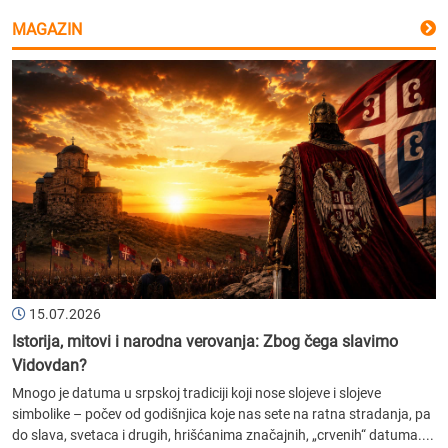
MAGAZIN
15.07.2026
Istorija, mitovi i narodna verovanja: Zbog čega slavimo
Vidovdan?
Mnogo je datuma u srpskoj tradiciji koji nose slojeve i slojeve
simbolike – počev od godišnjica koje nas sete na ratna stradanja, pa
do slava, svetaca i drugih, hrišćanima značajnih, „crvenih“ datuma....