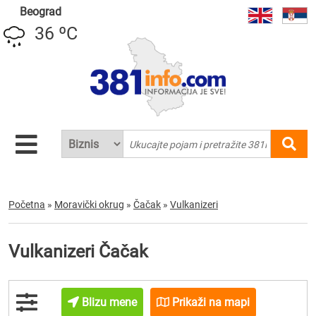
Beograd
36 ºC
Početna
»
Moravički okrug
»
Čačak
»
Vulkanizeri
Vulkanizeri Čačak
Blizu mene
Prikaži na mapi