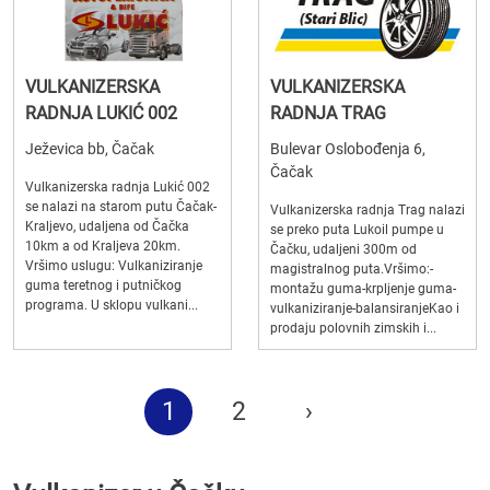
VULKANIZERSKA
VULKANIZERSKA
RADNJA LUKIĆ 002
RADNJA TRAG
Ježevica bb, Čačak
Bulevar Oslobođenja 6,
Čačak
Vulkanizerska radnja Lukić 002
se nalazi na starom putu Čačak-
Vulkanizerska radnja Trag nalazi
Kraljevo, udaljena od Čačka
se preko puta Lukoil pumpe u
10km a od Kraljeva 20km.
Čačku, udaljeni 300m od
Vršimo uslugu: Vulkaniziranje
magistralnog puta.Vršimo:-
guma teretnog i putničkog
montažu guma-krpljenje guma-
programa. U sklopu vulkani...
vulkaniziranje-balansiranjeKao i
prodaju polovnih zimskih i...
1
2
›