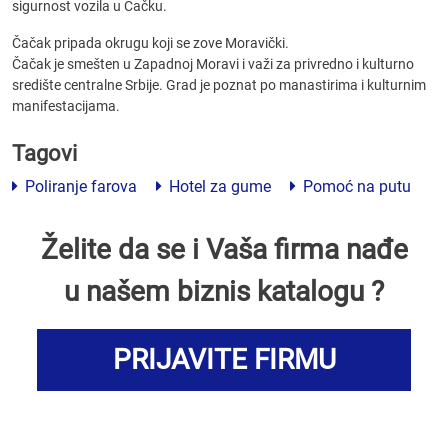
sigurnost vozila u Čačku.
Čačak pripada okrugu koji se zove Moravički.
Čačak je smešten u Zapadnoj Moravi i važi za privredno i kulturno
središte centralne Srbije. Grad je poznat po manastirima i kulturnim
manifestacijama.
Tagovi
Poliranje farova
Hotel za gume
Pomoć na putu
Želite da se i Vaša firma nađe
u našem biznis katalogu ?
PRIJAVITE FIRMU