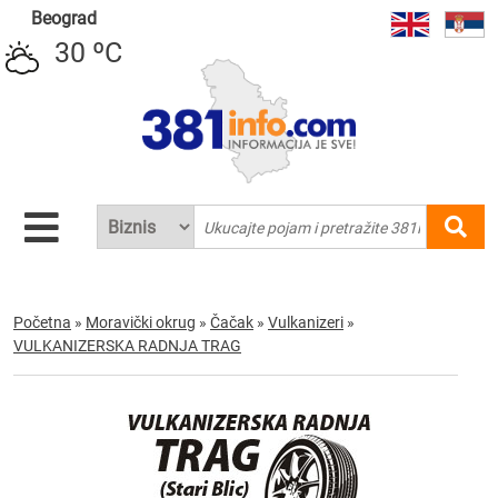
Beograd
30 ºC
Početna
»
Moravički okrug
»
Čačak
»
Vulkanizeri
»
VULKANIZERSKA RADNJA TRAG