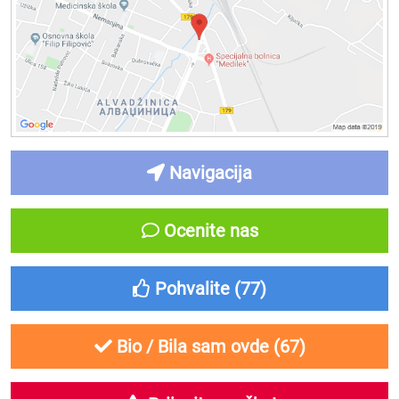
Navigacija
Ocenite nas
Pohvalite (
77
)
Bio / Bila sam ovde (
67
)