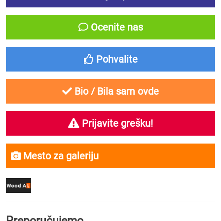
Ocenite nas
Pohvalite
Bio / Bila sam ovde
Prijavite grešku!
Mesto za galeriju
Preporučujemo