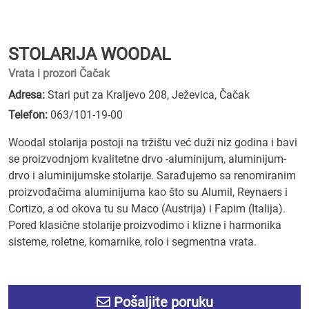
STOLARIJA WOODAL
Vrata i prozori Čačak
Adresa:
Stari put za Kraljevo 208, Ježevica, Čačak
Telefon:
063/101-19-00
Woodal stolarija postoji na tržištu već duži niz godina i bavi
se proizvodnjom kvalitetne drvo -aluminijum, aluminijum-
drvo i aluminijumske stolarije. Sarađujemo sa renomiranim
proizvođačima aluminijuma kao što su Alumil, Reynaers i
Cortizo, a od okova tu su Maco (Austrija) i Fapim (Italija).
Pored klasične stolarije proizvodimo i klizne i harmonika
sisteme, roletne, komarnike, rolo i segmentna vrata.
Pošaljite poruku