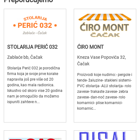
STOLARIJA PERIĆ 032
ĆIRO MONT
Zablaće bb, Čačak
Kneza Vase Popovića 32,
Čačak
Stolarija Perić 032 je porodična
firma koja je svoje prve korake
Proizvodi koje nudimo:- pergole i
napravila još pre više od 20
tende- žaluzine- stakleni sistemi-
godina, kao mala radionica.
PVC stolarija- ALU stolarija- rolo
Iskustvo od skoro vise 20 godina
zavese- trakaste zavese- zebra
nam je omogućilo da možemo
zavese- dan-noć zavese- rolo
ispuniti zahteve n...
komarnici- plise komarnici-
komarnic...