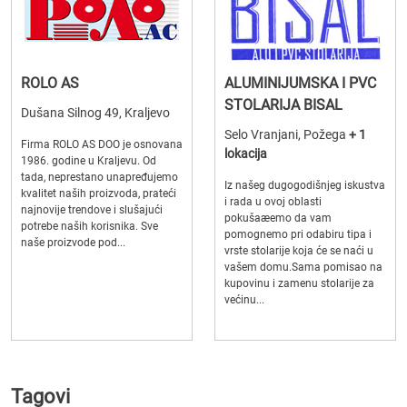
ROLO AS
ALUMINIJUMSKA I PVC
STOLARIJA BISAL
Dušana Silnog 49, Kraljevo
Selo Vranjani, Požega
+ 1
Firma ROLO AS DOO je osnovana
lokacija
1986. godine u Kraljevu. Od
tada, neprestano unapređujemo
Iz našeg dugogodišnjeg iskustva
kvalitet naših proizvoda, prateći
i rada u ovoj oblasti
najnovije trendove i slušajući
pokušaæemo da vam
potrebe naših korisnika. Sve
pomognemo pri odabiru tipa i
naše proizvode pod...
vrste stolarije koja će se naći u
vašem domu.Sama pomisao na
kupovinu i zamenu stolarije za
većinu...
Tagovi