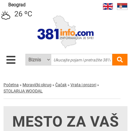
Beograd
26 ºC
Početna
»
Moravički okrug
»
Čačak
»
Vrata i prozori
»
STOLARIJA WOODAL