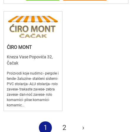
ĆIRO MONT
Kneza Vase Popovića 32,
Čačak
Proizvodi koje nudimo:- pergole i
tende- žaluzine- stakleni sistemi-
PVC stolarija- ALU stolarija- rolo
zavese- trakaste zavese- zebra
zavese- dan-noć zavese- rolo
komarnici- plise komarnici-
komarnic...
1
2
›