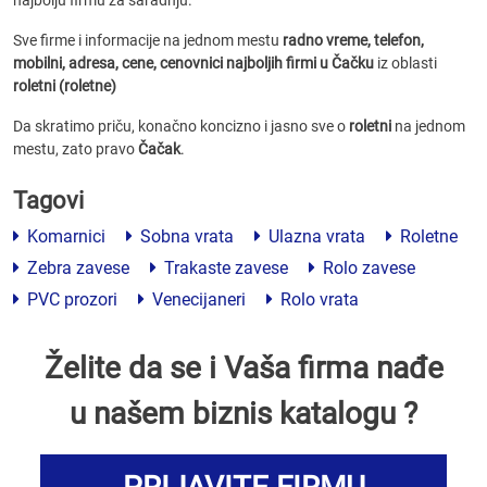
najbolju firmu za saradnju.
Sve firme i informacije na jednom mestu
radno vreme, telefon,
mobilni, adresa, cene, cenovnici
najboljih firmi u Čačku
iz oblasti
roletni (roletne)
Da skratimo priču, konačno koncizno i jasno sve o
roletni
na jednom
mestu, zato pravo
Čačak
.
Tagovi
Komarnici
Sobna vrata
Ulazna vrata
Roletne
Zebra zavese
Trakaste zavese
Rolo zavese
PVC prozori
Venecijaneri
Rolo vrata
Želite da se i Vaša firma nađe
u našem biznis katalogu ?