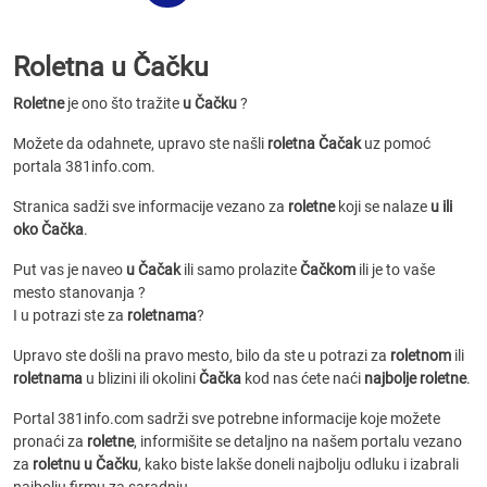
Roletna u Čačku
Roletne
je ono što tražite
u Čačku
?
Možete da odahnete, upravo ste našli
roletna Čačak
uz pomoć
portala 381info.com.
Stranica sadži sve informacije vezano za
roletne
koji se nalaze
u ili
oko Čačka
.
Put vas je naveo
u Čačak
ili samo prolazite
Čačkom
ili je to vaše
mesto stanovanja ?
I u potrazi ste za
roletnama
?
Upravo ste došli na pravo mesto, bilo da ste u potrazi za
roletnom
ili
roletnama
u blizini ili okolini
Čačka
kod nas ćete naći
najbolje roletne
.
Portal 381info.com sadrži sve potrebne informacije koje možete
pronaći za
roletne
, informišite se detaljno na našem portalu vezano
za
roletnu u Čačku
, kako biste lakše doneli najbolju odluku i izabrali