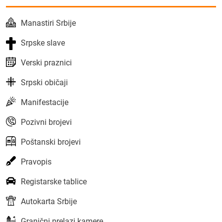
Manastiri Srbije
Srpske slave
Verski praznici
Srpski običaji
Manifestacije
Pozivni brojevi
Poštanski brojevi
Pravopis
Registarske tablice
Autokarta Srbije
Granični prelazi kamere