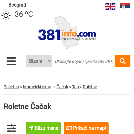
Beograd
36 ºC
Početna
»
Moravički okrug
»
Čačak
»
Tag
»
Roletne
Roletne Čačak
Blizu mene
Prikaži na mapi