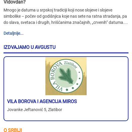
Vidovdan?
Mnogo je datuma u srpskoj tradiciji koji nose slojeve i slojeve
simbolike – počev od godišnjica koje nas sete na ratna stradanja, pa
do slava, svetaca i drugih, hrišćanima značajnih, „crvenih“ datuma....
Detaljnije...
IZDVAJAMO U AVGUSTU
VILA BOROVA I AGENCIJA MIROS
Jovanke Jeftanović 5, Zlatibor
O SRBIJI