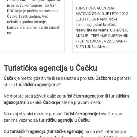
PROSTORA *** Dragan Topalović
je osnivač kompanije Top Gan
TURISTIČKA AGENCIJA
DOO koja je počela sa radom u
MATOVIĆ STIGLO JE LETO 2012
Čačku 1990. godine. Već
LETUJTE SA NAMA Nove
nekoliko godina kasnije,
destinacije, stari kvalitet,
kompanija je proširila delatnost
rezervišite na vreme. USKRŠNJE
na...
AKCIJE - TREBINJE-DUBROVNIK
- 75e PUTOVANJA ZA 8.MART -
BLED-LJUBLJANA-...
Turistička agencija u Čačku
Čačak
je mesto gde živite ili se nalazite u prolazu
Čačkom
i u potrazi
ste za
turističkim agencijama
?
Ne morate pretraživati dalje za
turističkom agencijom ili turističkim
agencijama
u okolini
Čačka
jer ste na pravom mestu.
Na ovoj stranici možete pronaći
turističke agencije
i sve što vas
zanima vezano za
turističku agenciju u Čačku
.
Od
turističkih agencija (turističke agencije)
pa do svih informacija