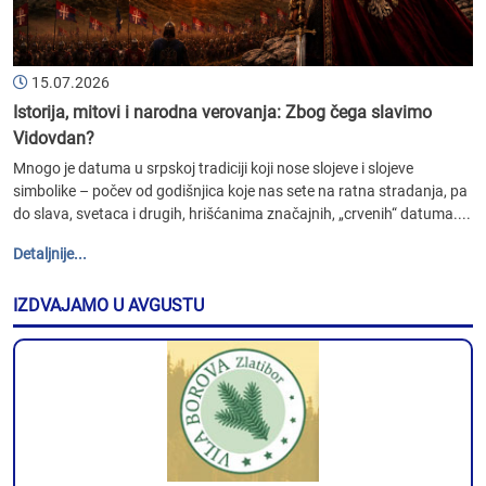
15.07.2026
Istorija, mitovi i narodna verovanja: Zbog čega slavimo
Vidovdan?
Mnogo je datuma u srpskoj tradiciji koji nose slojeve i slojeve
simbolike – počev od godišnjica koje nas sete na ratna stradanja, pa
do slava, svetaca i drugih, hrišćanima značajnih, „crvenih“ datuma....
Detaljnije...
IZDVAJAMO U AVGUSTU