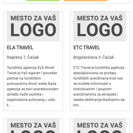
ELA TRAVEL
ETC TRAVEL
Rajićeva 7, Čačak
Bogićevićeva 3, Čačak
Turistička agencija ELA World
ETC Travel je turistička agencija
Travel je Vaš siguran i pouzdan
specijalizovana za prodaju
partner na turističkim
turističkih aranžmana.Kod nas
putovanjima širom sveta.Naša
se možete informisati o
agencija se bavi posredovanjem
individualnim i grupnim
između naših putnika i
aranžmanima za evropske i
organizatora putovanja, i zato
daleke destinacije.Nastojimo da
k...
kro...