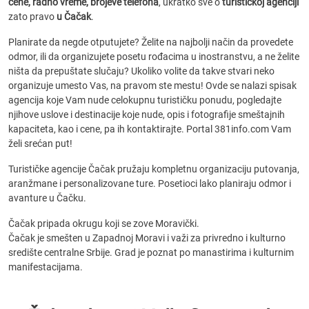
cene, radno vreme, brojeve telefona
, ukratko sve o
turističkoj agenciji
zato pravo
u Čačak
.
Planirate da negde otputujete? Želite na najbolji način da provedete
odmor, ili da organizujete posetu rođacima u inostranstvu, a ne želite
ništa da prepuštate slučaju? Ukoliko volite da takve stvari neko
organizuje umesto Vas, na pravom ste mestu! Ovde se nalazi spisak
agencija koje Vam nude celokupnu turističku ponudu, pogledajte
njihove uslove i destinacije koje nude, opis i fotografije smeštajnih
kapaciteta, kao i cene, pa ih kontaktirajte. Portal 381info.com Vam
želi srećan put!
Turističke agencije Čačak pružaju kompletnu organizaciju putovanja,
aranžmane i personalizovane ture. Posetioci lako planiraju odmor i
avanture u Čačku.
Čačak pripada okrugu koji se zove Moravički.
Čačak je smešten u Zapadnoj Moravi i važi za privredno i kulturno
središte centralne Srbije. Grad je poznat po manastirima i kulturnim
manifestacijama.