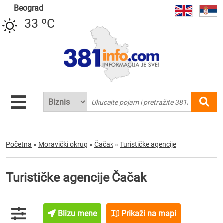
Beograd
33 ºC
Početna
»
Moravički okrug
»
Čačak
»
Turističke agencije
Turističke agencije Čačak
Blizu mene
Prikaži na mapi