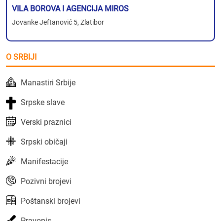
VILA BOROVA I AGENCIJA MIROS
Jovanke Jeftanović 5, Zlatibor
O SRBIJI
Manastiri Srbije
Srpske slave
Verski praznici
Srpski običaji
Manifestacije
Pozivni brojevi
Poštanski brojevi
Pravopis