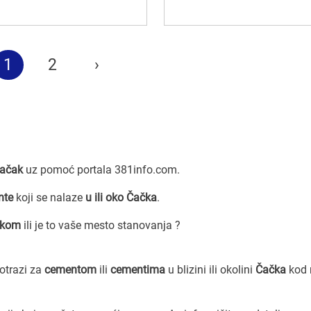
1
2
›
ačak
uz pomoć portala 381info.com.
nte
koji se nalaze
u ili oko Čačka
.
čkom
ili je to vaše mesto stanovanja ?
potrazi za
cementom
ili
cementima
u blizini ili okolini
Čačka
kod 