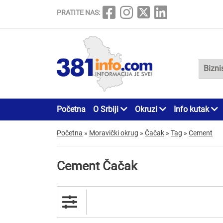
PRATITE NAS:
Početna
O Srbiji
Okruzi
Info kutak
Početna
»
Moravički okrug
»
Čačak
»
Tag
»
Cement
Cement Čačak