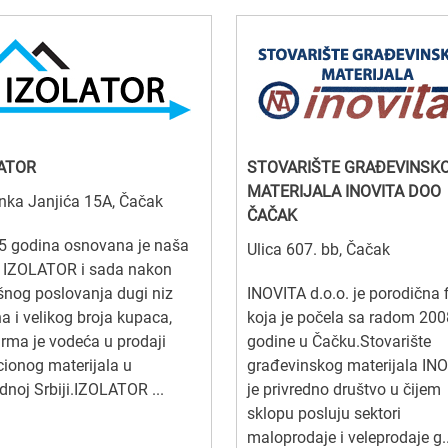
ATOR
STOVARIŠTE GRAĐEVINSK
MATERIJALA INOVITA DOO
nka Janjića 15A, Čačak
ČAČAK
5 godina osnovana je naša
Ulica 607. bb, Čačak
a IZOLATOR i sada nakon
nog poslovanja dugi niz
INOVITA d.o.o. je porodična 
a i velikog broja kupaca,
koja je počela sa radom 200
irma je vodeća u prodaji
godine u Čačku.Stovarište
cionog materijala u
građevinskog materijala IN
noj Srbiji.IZOLATOR ...
je privredno društvo u čijem
sklopu posluju sektori
maloprodaje i veleprodaje g..