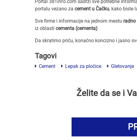
Portal 381info.com sadrži sve potrebne inform
portalu vezano za
cement u Čačku
, kako biste 
Sve firme i informacije na jednom mestu
radno 
iz oblasti
cementa (cementa)
Da skratimo priču, konačno koncizno i jasno s
Tagovi
Cement
Lepak za pločice
Gletovanje
Želite da se i 
PR