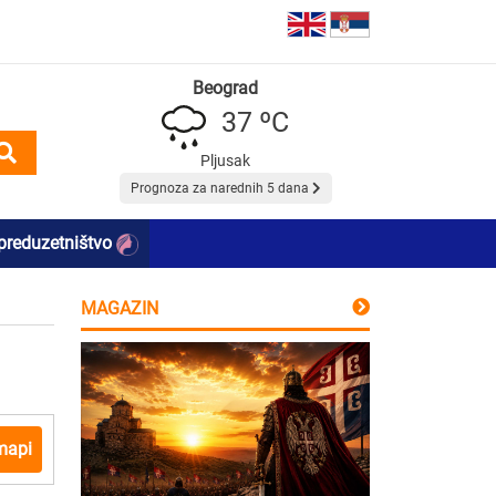
Beograd
37 ºC
Pljusak
Prognoza za narednih 5 dana
preduzetništvo
MAGAZIN
mapi