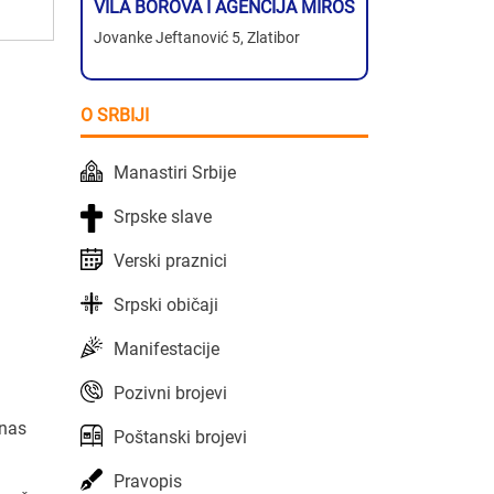
VILA BOROVA I AGENCIJA MIROS
Jovanke Jeftanović 5, Zlatibor
O SRBIJI
Manastiri Srbije
Srpske slave
Verski praznici
Srpski običaji
Manifestacije
Pozivni brojevi
nas
Poštanski brojevi
Pravopis