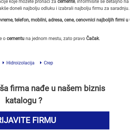
acije koje možete pronaći za
cemente
, informišite se detaljno n
lakše doneli najbolju odluku i izabrali najbolju firmu za saradnju.
vreme, telefon, mobilni, adresa, cene, cenovnici
najboljih firmi 
ve o
cementu
na jednom mestu, zato pravo
Čačak
.
Hidroizolacija
Crep
Vaša firma nađe u našem biznis
katalogu ?
IJAVITE FIRMU