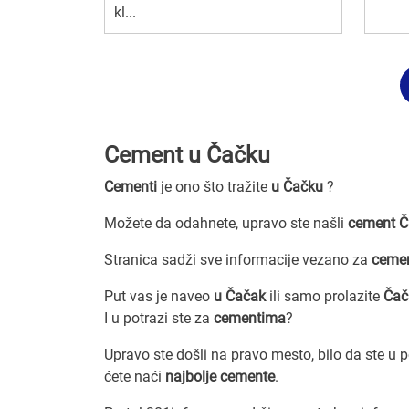
kl...
Cement u Čačku
Cementi
je ono što tražite
u Čačku
?
Možete da odahnete, upravo ste našli
cement Č
Stranica sadži sve informacije vezano za
ceme
Put vas je naveo
u Čačak
ili samo prolazite
Ča
I u potrazi ste za
cementima
?
Upravo ste došli na pravo mesto, bilo da ste u 
ćete naći
najbolje cemente
.