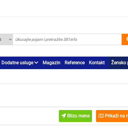
Dodatne usluge
Magazin
Reference
Kontakt
Žensko 
Blizu mene
Prikaži na 