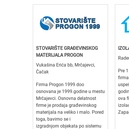
STOVARIŠTE GRAĐEVINSKOG
IZOL
MATERIJALA PROGON
Rade
Vukašina Erića bb, Mrčajevci,
Pre 1
Čačak
firm
Firma Progon 1999 doo
uspeš
osnovana je 1999.godine u mestu
godin
Mrčajevci. Osnovna delatnost
ova f
firme je prodaja građevinskog
izola
materijala na veliko i malo. Pored
Zapad
toga, bavimo se i
izgradnjom objekata po sistemu