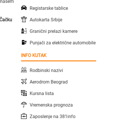
a našem
Registarske tablice
Autokarta Srbije
u Čačku
Granični prelazi kamere
Punjači za električne automobile
INFO KUTAK
Rodbinski nazivi
Aerodrom Beograd
Kursna lista
Vremenska prognoza
Zaposlenje na 381info