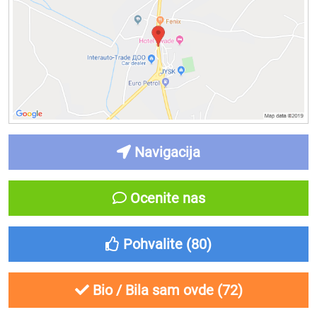
Navigacija
Ocenite nas
Pohvalite (
80
)
Bio / Bila sam ovde (
72
)