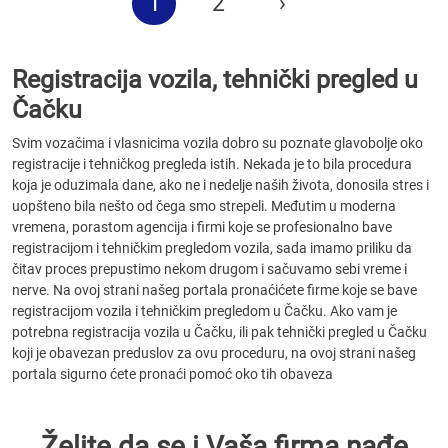
1
2
›
Registracija vozila, tehnički pregled u
Čačku
Svim vozačima i vlasnicima vozila dobro su poznate glavobolje oko
registracije i tehničkog pregleda istih. Nekada je to bila procedura
koja je oduzimala dane, ako ne i nedelje naših života, donosila stres i
uopšteno bila nešto od čega smo strepeli. Međutim u moderna
vremena, porastom agencija i firmi koje se profesionalno bave
registracijom i tehničkim pregledom vozila, sada imamo priliku da
čitav proces prepustimo nekom drugom i sačuvamo sebi vreme i
nerve. Na ovoj strani našeg portala pronaćićete firme koje se bave
registracijom vozila i tehničkim pregledom u Čačku. Ako vam je
potrebna registracija vozila u Čačku, ili pak tehnički pregled u Čačku
koji je obavezan preduslov za ovu proceduru, na ovoj strani našeg
portala sigurno ćete pronaći pomoć oko tih obaveza
Želite da se i Vaša firma nađe