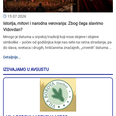
15.07.2026
Istorija, mitovi i narodna verovanja: Zbog čega slavimo
Vidovdan?
Mnogo je datuma u srpskoj tradiciji koji nose slojeve i slojeve
simbolike – počev od godišnjica koje nas sete na ratna stradanja, pa
do slava, svetaca i drugih, hrišćanima značajnih, „crvenih“ datuma....
Detaljnije...
IZDVAJAMO U AVGUSTU