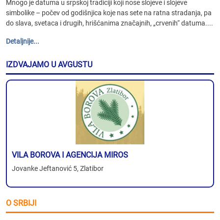
Mnogo je datuma u srpskoj tradiciji koji nose slojeve i slojeve
simbolike – počev od godišnjica koje nas sete na ratna stradanja, pa
do slava, svetaca i drugih, hrišćanima značajnih, „crvenih“ datuma....
Detaljnije...
IZDVAJAMO U AVGUSTU
VILA BOROVA I AGENCIJA MIROS
Jovanke Jeftanović 5, Zlatibor
O SRBIJI