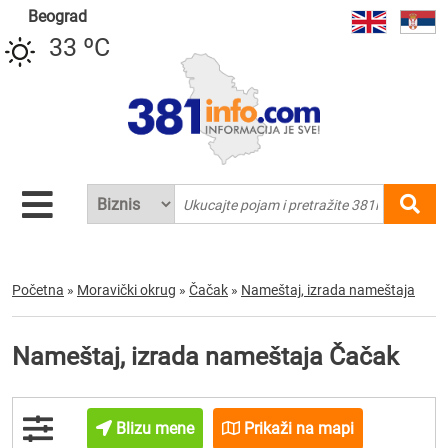
Beograd
33 ºC
Početna
»
Moravički okrug
»
Čačak
»
Nameštaj, izrada nameštaja
Nameštaj, izrada nameštaja Čačak
Blizu mene
Prikaži na mapi