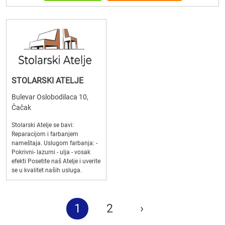
STOLARSKI ATELJE
Bulevar Oslobodilaca 10,
Čačak
Stolarski Atelje se bavi:
Reparacijom i farbanjem
nameštaja. Uslugom farbanja: -
Pokrivni- lazurni - ulja - vosak
efekti Posetite naš Atelje i uverite
se u kvalitet naših usluga.
1
2
›