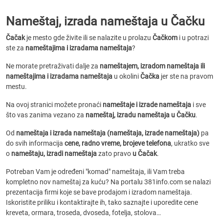
Nameštaj, izrada nameštaja u Čačku
Čačak
je mesto gde živite ili se nalazite u prolazu
Čačkom
i u potrazi
ste za
nameštajima i izradama nameštaja
?
Ne morate pretraživati dalje za
nameštajem, izradom nameštaja ili
nameštajima i izradama nameštaja
u okolini
Čačka
jer ste na pravom
mestu.
Na ovoj stranici možete pronaći
nameštaje i izrade nameštaja
i sve
što vas zanima vezano za
nameštaj, izradu nameštaja u Čačku
.
Od
nameštaja i izrada nameštaja (nameštaja, izrade nameštaja)
pa
do svih informacija
cene, radno vreme, brojeve telefona
, ukratko sve
o
nameštaju, izradi nameštaja
zato pravo
u Čačak
.
Potreban Vam je određeni "komad" nameštaja, ili Vam treba
kompletno nov nameštaj za kuću? Na portalu 381info.com se nalazi
prezentacija firmi koje se bave prodajom i izradom nameštaja.
Iskoristite priliku i kontaktirajte ih, tako saznajte i uporedite cene
kreveta, ormara, troseda, dvoseda, fotelja, stolova…