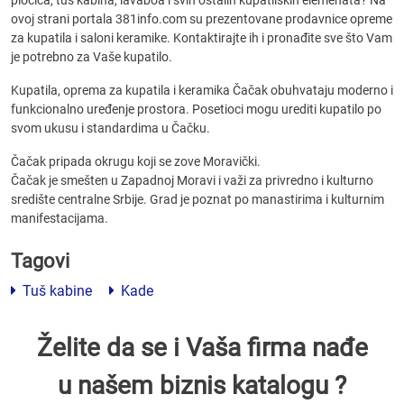
pločica, tuš kabina, lavaboa i svih ostalih kupatilskih elemenata? Na
ovoj strani portala 381info.com su prezentovane prodavnice opreme
za kupatila i saloni keramike. Kontaktirajte ih i pronađite sve što Vam
je potrebno za Vaše kupatilo.
Kupatila, oprema za kupatila i keramika Čačak obuhvataju moderno i
funkcionalno uređenje prostora. Posetioci mogu urediti kupatilo po
svom ukusu i standardima u Čačku.
Čačak pripada okrugu koji se zove Moravički.
Čačak je smešten u Zapadnoj Moravi i važi za privredno i kulturno
središte centralne Srbije. Grad je poznat po manastirima i kulturnim
manifestacijama.
Tagovi
Tuš kabine
Kade
Želite da se i Vaša firma nađe
u našem biznis katalogu ?