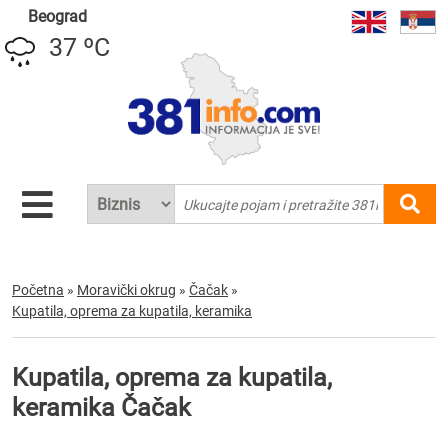
Beograd
37 ºC
Početna
»
Moravički okrug
»
Čačak
»
Kupatila, oprema za kupatila, keramika
Kupatila, oprema za kupatila,
keramika Čačak