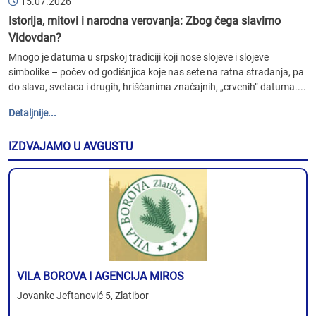
15.07.2026
Istorija, mitovi i narodna verovanja: Zbog čega slavimo
Vidovdan?
Mnogo je datuma u srpskoj tradiciji koji nose slojeve i slojeve
simbolike – počev od godišnjica koje nas sete na ratna stradanja, pa
do slava, svetaca i drugih, hrišćanima značajnih, „crvenih“ datuma....
Detaljnije...
IZDVAJAMO U AVGUSTU
VILA BOROVA I AGENCIJA MIROS
Jovanke Jeftanović 5, Zlatibor