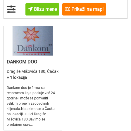
Blizu mene
Prikaži na mapi
DANKOM DOO
Dragiše Mišovića 180, Čačak
+ 1 lokacija
Dankom doo je firma sa
renomeom koja posluje već 24
godine i može se pohvaliti
velikim brojem zadovoljnih
klijenata.Nalazimo se u Čačku
na lokaciji u ulici Dragiše
Mišovića 180.Bavimo se
prodajom opre...