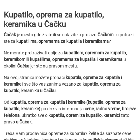
Kupatilo, oprema za kupatilo,
keramika u Čačku
Čačak
je mesto gde živite ili se nalazite u prolazu
Čačkom
i u potrazi
ste za
kupatilima, opremama za kupatila i keramikama
?
Ne morate pretraživati dalje za
kupatilom, opremom za kupatilo,
keramikom ili kupatilima, opremama za kupatila i keramikama
u
okolini
Čačka
jer ste na pravom mestu.
Na ovoj stranici možete pronaći
kupatila, opreme za kupatila i
keramike
i sve što vas zanima vezano za
kupatilo, opremu za
kupatilo, keramiku u Čačku
.
Od
kupatila, oprema za kupatila i keramike (kupatila, opreme za
kupatilo, keramike)
pa do svih informacija
cene, radno vreme, brojeve
telefona
, ukratko sve o
kupatilu, opremi za kupatilo, keramici
zato
pravo
u Čačak
.
Treba Vam prodavnica opreme za kupatila? Želite da saznate cene