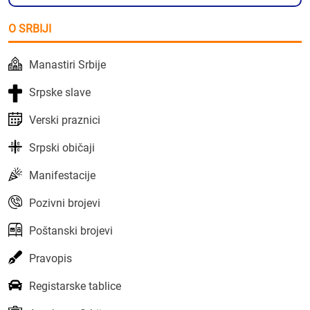
O SRBIJI
Manastiri Srbije
Srpske slave
Verski praznici
Srpski običaji
Manifestacije
Pozivni brojevi
Poštanski brojevi
Pravopis
Registarske tablice