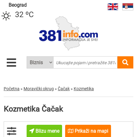
Beograd
32 ºC
Početna
»
Moravički okrug
»
Čačak
»
Kozmetika
Kozmetika Čačak
Blizu mene
Prikaži na mapi