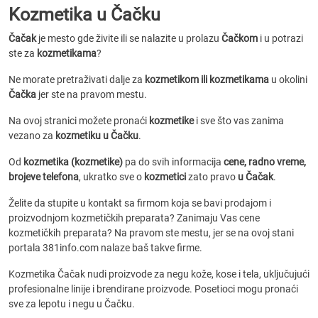
Kozmetika u Čačku
Čačak
je mesto gde živite ili se nalazite u prolazu
Čačkom
i u potrazi
ste za
kozmetikama
?
Ne morate pretraživati dalje za
kozmetikom ili kozmetikama
u okolini
Čačka
jer ste na pravom mestu.
Na ovoj stranici možete pronaći
kozmetike
i sve što vas zanima
vezano za
kozmetiku u Čačku
.
Od
kozmetika (kozmetike)
pa do svih informacija
cene, radno vreme,
brojeve telefona
, ukratko sve o
kozmetici
zato pravo
u Čačak
.
Želite da stupite u kontakt sa firmom koja se bavi prodajom i
proizvodnjom kozmetičkih preparata? Zanimaju Vas cene
kozmetičkih preparata? Na pravom ste mestu, jer se na ovoj stani
portala 381info.com nalaze baš takve firme.
Kozmetika Čačak nudi proizvode za negu kože, kose i tela, uključujući
profesionalne linije i brendirane proizvode. Posetioci mogu pronaći
sve za lepotu i negu u Čačku.