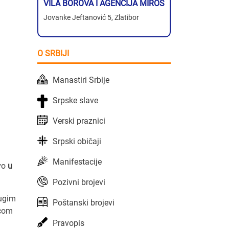
VILA BOROVA I AGENCIJA MIROS
Jovanke Jeftanović 5, Zlatibor
O SRBIJI
Manastiri Srbije
Srpske slave
Verski praznici
Srpski običaji
Manifestacije
vo
u
Pozivni brojevi
rugim
Poštanski brojevi
.com
Pravopis