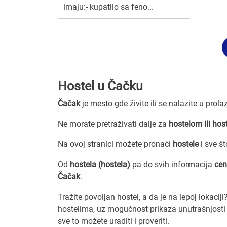
imaju:- kupatilo sa feno...
Hostel u Čačku
Čačak
je mesto gde živite ili se nalazite u prol
Ne morate pretraživati dalje za
hostelom ili hos
Na ovoj stranici možete pronaći
hostele
i sve š
Od
hostela (hostela)
pa do svih informacija
cen
Čačak
.
Tražite povoljan hostel, a da je na lepoj lokacij
hostelima, uz mogućnost prikaza unutrašnjosti t
sve to možete uraditi i proveriti.