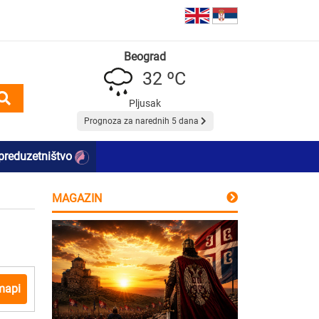
Beograd
32 ºC
Pljusak
Prognoza za narednih 5 dana
preduzetništvo
MAGAZIN
mapi