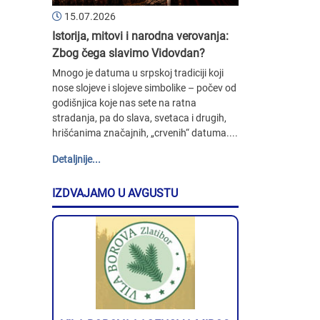
15.07.2026
Istorija, mitovi i narodna verovanja:
Zbog čega slavimo Vidovdan?
Mnogo je datuma u srpskoj tradiciji koji
nose slojeve i slojeve simbolike – počev od
godišnjica koje nas sete na ratna
stradanja, pa do slava, svetaca i drugih,
hrišćanima značajnih, „crvenih“ datuma....
Detaljnije...
IZDVAJAMO U AVGUSTU