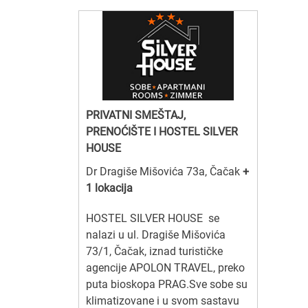
PRIVATNI SMEŠTAJ,
PRENOĆIŠTE I HOSTEL SILVER
HOUSE
Dr Dragiše Mišovića 73a, Čačak
+
1 lokacija
HOSTEL SILVER HOUSE se
nalazi u ul. Dragiše Mišovića
73/1, Čačak, iznad turističke
agencije APOLON TRAVEL, preko
puta bioskopa PRAG.Sve sobe su
klimatizovane i u svom sastavu