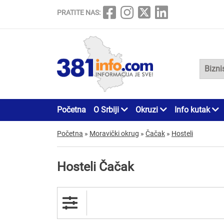
PRATITE NAS:
Početna
O Srbiji
Okruzi
Info kutak
Početna
»
Moravički okrug
»
Čačak
»
Hosteli
Hosteli Čačak