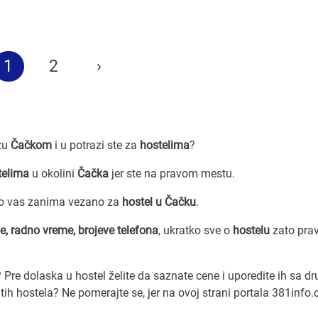
1
2
›
azu
Čačkom
i u potrazi ste za
hostelima
?
telima
u okolini
Čačka
jer ste na pravom mestu.
to vas zanima vezano za
hostel u Čačku
.
e, radno vreme, brojeve telefona
, ukratko sve o
hostelu
zato pra
i? Pre dolaska u hostel želite da saznate cene i uporedite ih sa d
ih hostela? Ne pomerajte se, jer na ovoj strani portala 381info