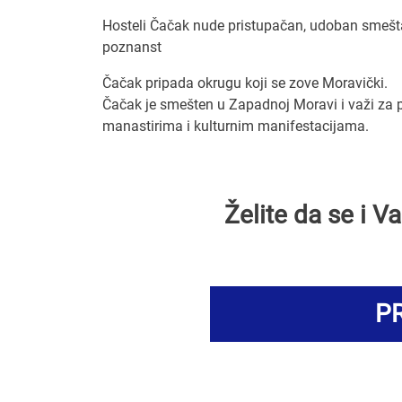
Hosteli Čačak nude pristupačan, udoban smeštaj
poznanst
Čačak pripada okrugu koji se zove Moravički.
Čačak je smešten u Zapadnoj Moravi i važi za pr
manastirima i kulturnim manifestacijama.
Želite da se i 
PR