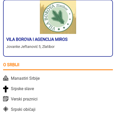
VILA BOROVA I AGENCIJA MIROS
Jovanke Jeftanović 5, Zlatibor
O SRBIJI
Manastiri Srbije
Srpske slave
Verski praznici
Srpski običaji