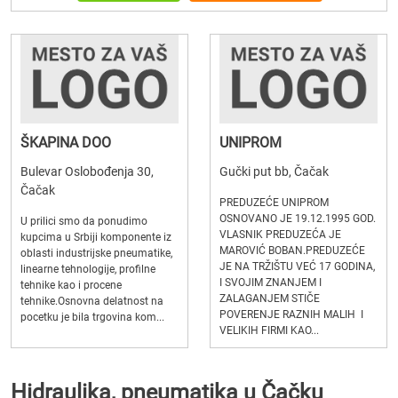
ŠKAPINA DOO
UNIPROM
Bulevar Oslobođenja 30,
Gučki put bb, Čačak
Čačak
PREDUZEĆE UNIPROM
OSNOVANO JE 19.12.1995 GOD.
U prilici smo da ponudimo
VLASNIK PREDUZEĆA JE
kupcima u Srbiji komponente iz
MAROVIĆ BOBAN.PREDUZEĆE
oblasti industrijske pneumatike,
JE NA TRŽIŠTU VEĆ 17 GODINA,
linearne tehnologije, profilne
I SVOJIM ZNANJEM I
tehnike kao i procene
ZALAGANJEM STIČE
tehnike.Osnovna delatnost na
POVERENJE RAZNIH MALIH I
pocetku je bila trgovina kom...
VELIKIH FIRMI KAO...
Hidraulika, pneumatika u Čačku