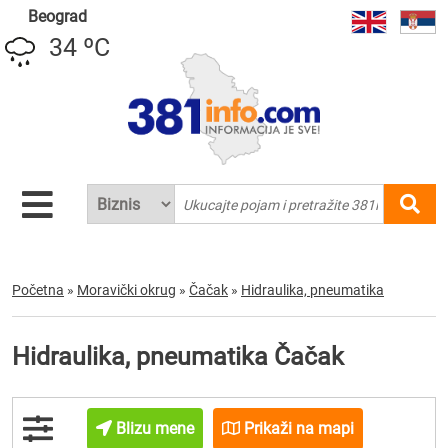
Beograd
34 ºC
Početna
»
Moravički okrug
»
Čačak
»
Hidraulika, pneumatika
Hidraulika, pneumatika Čačak
Blizu mene
Prikaži na mapi