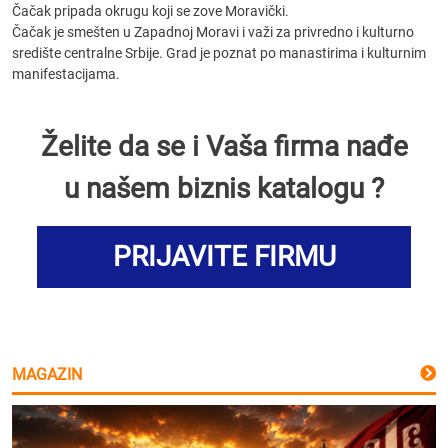
Čačak pripada okrugu koji se zove Moravički.
Čačak je smešten u Zapadnoj Moravi i važi za privredno i kulturno
središte centralne Srbije. Grad je poznat po manastirima i kulturnim
manifestacijama.
Želite da se i Vaša firma nađe
u našem biznis katalogu ?
PRIJAVITE FIRMU
MAGAZIN