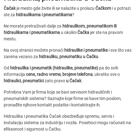
Čačak
je mesto gde živite ili se nalazite u prolazu
Čačkom
i u potrazi
ste za
hidraulikama i pneumatikama
?
Ne morate pretraživati dalje za
hidraulikom, pneumatikom ili
hidraulikama i pneumatikama
u okolini
Čačka
jer ste na pravom
mestu.
Na ovoj stranici možete pronaći
hidraulike i pneumatike
i sve što vas
zanima vezano za
hidrauliku, pneumatiku u Čačku
.
Od
hidraulika i pneumatik (hidraulike, pneumatike)
pa do svih
informacija
cene, radno vreme, brojeve telefona
, ukratko sve o
hidraulici, pneumati­ci
zato pravo
u Čačak
.
Potrebna Vam je firma koja se bavi servisom hidrauličnih i
pneumatskih sistema? Saznajte koje firme se bave tim poslom,
pronađite njihove kontakt podatke i kontaktirajte ih.
Hidraulika i pneumatika Čačak obezbeđuje opremu, servis i
instalaciju sistema za industriju i vozila. Posetioci mogu računati na
efikasnost i sigurnost u Čačku.