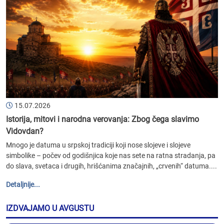
15.07.2026
Istorija, mitovi i narodna verovanja: Zbog čega slavimo
Vidovdan?
Mnogo je datuma u srpskoj tradiciji koji nose slojeve i slojeve
simbolike – počev od godišnjica koje nas sete na ratna stradanja, pa
do slava, svetaca i drugih, hrišćanima značajnih, „crvenih“ datuma....
Detaljnije...
IZDVAJAMO U AVGUSTU