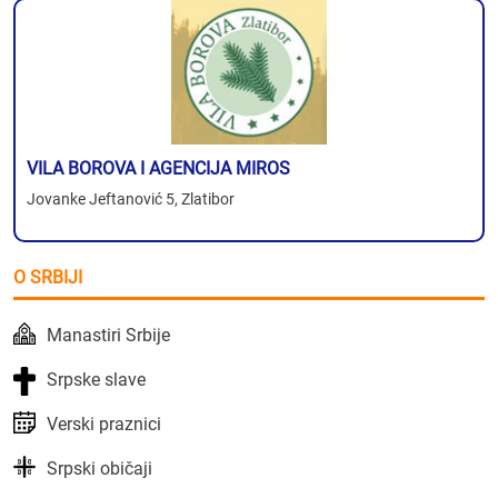
VILA BOROVA I AGENCIJA MIROS
Jovanke Jeftanović 5, Zlatibor
O SRBIJI
Manastiri Srbije
Srpske slave
Verski praznici
Srpski običaji