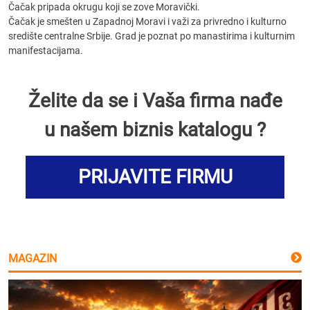
Čačak pripada okrugu koji se zove Moravički.
Čačak je smešten u Zapadnoj Moravi i važi za privredno i kulturno
središte centralne Srbije. Grad je poznat po manastirima i kulturnim
manifestacijama.
Želite da se i Vaša firma nađe
u našem biznis katalogu ?
PRIJAVITE FIRMU
MAGAZIN