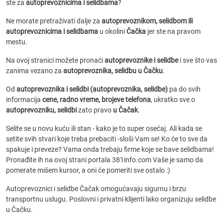
ste za
autoprevoznicima i selidbama
?
Ne morate pretraživati dalje za
autoprevoznikom, selidbom ili
autoprevoznicima i selidbama
u okolini
Čačka
jer ste na pravom
mestu.
Na ovoj stranici možete pronaći
autoprevoznike i selidbe
i sve što vas
zanima vezano za
autoprevoznika, selidbu u Čačku
.
Od
autoprevoznika i selidbi (autoprevoznika, selidbe)
pa do svih
informacija
cene, radno vreme, brojeve telefona
, ukratko sve o
autoprevozniku, selidbi
zato pravo
u Čačak
.
Selite se u novu kuću ili stan - kako je to super osećaj. Ali kada se
setite svih stvari koje treba prebaciti -sloši Vam se! Ko će to sve da
spakuje i preveze? Vama onda trebaju firme koje se bave selidbama!
Pronađite ih na ovoj strani portala 381info.com Vaše je samo da
pomerate mišem kursor, a oni će pomeriti sve ostalo :)
Autoprevoznici i selidbe Čačak omogućavaju sigurnu i brzu
transportnu uslugu. Poslovni i privatni klijenti lako organizuju selidbe
u Čačku.