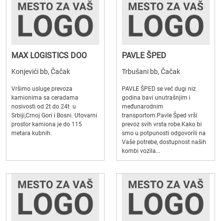
MAX LOGISTICS DOO
PAVLE ŠPED
Konjevići bb, Čačak
Trbušani bb, Čačak
Vršimo usluge prevoza
PAVLE ŠPED se već dugi niz
kamionima sa ceradama
godina bavi unutrašnjim i
nosivosti od 2t do 24t u
međunarodnim
Srbiji,Crnoj Gori i Bosni. Utovarni
transportom.Pavle Šped vrši
prostor kamiona je do 115
prevoz svih vrsta robe.Kako bi
metara kubnih.
smo u potpunosti odgovorili na
Vaše potrebe, dostupnost naših
kombi vozila...