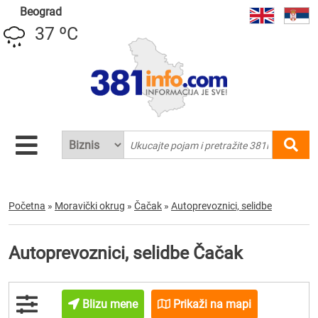
Beograd
37 ºC
Početna
»
Moravički okrug
»
Čačak
»
Autoprevoznici, selidbe
Autoprevoznici, selidbe Čačak
Blizu mene
Prikaži na mapi