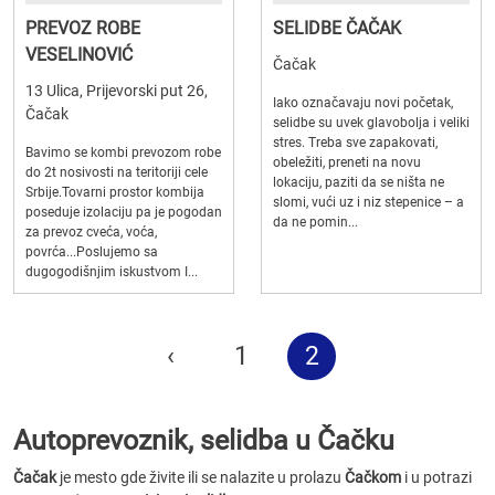
PREVOZ ROBE
SELIDBE ČAČAK
VESELINOVIĆ
Čačak
13 Ulica, Prijevorski put 26,
Iako označavaju novi početak,
Čačak
selidbe su uvek glavobolja i veliki
stres. Treba sve zapakovati,
Bavimo se kombi prevozom robe
obeležiti, preneti na novu
do 2t nosivosti na teritoriji cele
lokaciju, paziti da se ništa ne
Srbije.Tovarni prostor kombija
slomi, vući uz i niz stepenice – a
poseduje izolaciju pa je pogodan
da ne pomin...
za prevoz cveća, voća,
povrća...Poslujemo sa
dugogodišnjim iskustvom I...
‹
1
2
Autoprevoznik, selidba u Čačku
Čačak
je mesto gde živite ili se nalazite u prolazu
Čačkom
i u potrazi