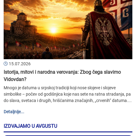
15.07.2026
Istorija, mitovi i narodna verovanja: Zbog čega slavimo
Vidovdan?
Mnogo je datuma u srpskoj tradiciji koji nose slojeve i slojeve
simbolike – počev od godišnjica koje nas sete na ratna stradanja, pa
do slava, svetaca i drugih, hrišćanima značajnih, „crvenih“ datuma....
Detaljnije...
IZDVAJAMO U AVGUSTU