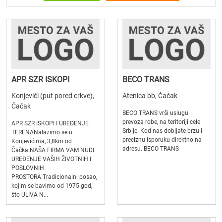
APR SZR ISKOPI
BECO TRANS
Konjevići (put pored crkve),
Atenica bb, Čačak
Čačak
BECO TRANS vrši uslugu
prevoza robe, na teritoriji cele
APR SZR ISKOPI I UREĐENJE
Srbije. Kod nas dobijate brzu i
TERENANalazimo se u
preciznu isporuku direktno na
Konjevićima, 3,8km od
adresu. BECO TRANS
Čačka.NAŠA FIRMA VAM NUDI
UREĐENJE VAŠIH ŽIVOTNIH I
POSLOVNIH
PROSTORA.Tradicionalni posao,
kojim se bavimo od 1975 god,
što ULIVA N...