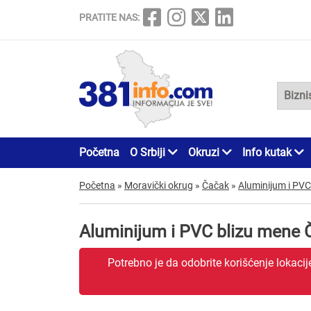
PRATITE NAS:
Početna
O Srbiji
Okruzi
Info kutak
Početna
»
Moravički okrug
»
Čačak
»
Aluminijum i PVC
Aluminijum i PVC blizu mene
Potrebno je da odobrite korišćenje lokaci