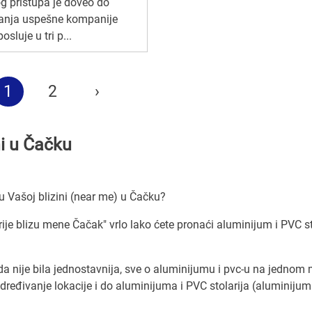
g pristupa je doveo do
ranja uspešne kompanije
osluje u tri p...
1
2
›
ni u Čačku
u Vašoj blizini (near me) u Čačku?
ije blizu mene Čačak" vrlo lako ćete pronaći aluminijum i PVC st
a nije bila jednostavnija, sve o aluminijumu i pvc-u na jednom 
đivanje lokacije i do aluminijuma i PVC stolarija (aluminijuma