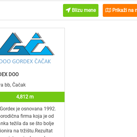
Blizu mene
Prikaži na 
DEX DOO
va bb, Čačak
4,812 m
Gordex je osnovana 1992.
orodična firma koja je od
nka težila da se što bolje
ionira na tržištu.Rezultat