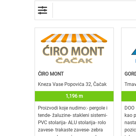
ĆIRO MONT
GOR
Kneza Vase Popovića 32, Čačak
Trna
1,196 m
Proizvodi koje nudimo:- pergole i
DOO 
tende- žaluzine- stakleni sistemi-
kao p
PVC stolarija- ALU stolarija- rolo
nasta
zavese- trakaste zavese- zebra
pozic