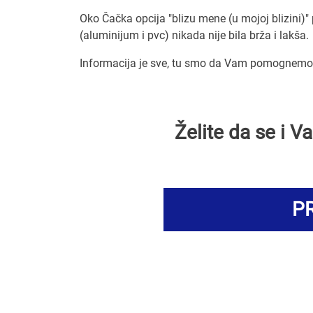
Oko Čačka opcija "blizu mene (u mojoj blizini)" 
(aluminijum i pvc) nikada nije bila brža i lakša.
Informacija je sve, tu smo da Vam pomognemo d
Želite da se i 
PR