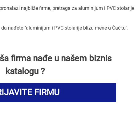
pronalazi najbliže firme, pretraga za aluminijum i PVC stolarije
a nađete "aluminijum i PVC stolarije blizu mene u Čačku".
Vaša firma nađe u našem biznis
katalogu ?
IJAVITE FIRMU