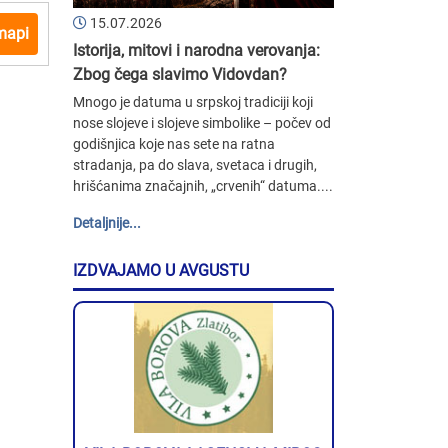
15.07.2026
mapi
Istorija, mitovi i narodna verovanja:
Zbog čega slavimo Vidovdan?
Mnogo je datuma u srpskoj tradiciji koji
nose slojeve i slojeve simbolike – počev od
godišnjica koje nas sete na ratna
stradanja, pa do slava, svetaca i drugih,
hrišćanima značajnih, „crvenih“ datuma....
Detaljnije...
IZDVAJAMO U AVGUSTU