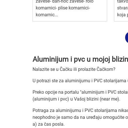
zavese- dan-noć zavese- rolo
takvo
komarnici- plise komarnici-
stva
komarnic...
koja p
Aluminijum i pvc u mojoj blizi
Nalazite se u Čačku ili prolazite Čačkom?
U potrazi ste za aluminijumu i PVC stolarijama 
Preko opcije na portalu "aluminijum i PVC stolar
(aluminijum i pvc) u Vašoj blizini (near me).
Potraga za aluminijumu i PVC stolarijama nikad
neophodno je samo da na uređaju omogućite odre
a) za čas posla.