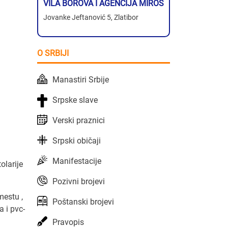
VILA BOROVA I AGENCIJA MIROS
Jovanke Jeftanović 5, Zlatibor
O SRBIJI
Manastiri Srbije
Srpske slave
Verski praznici
Srpski običaji
Manifestacije
olarije
Pozivni brojevi
mestu ,
Poštanski brojevi
 i pvc-
Pravopis