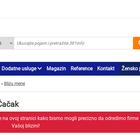
Dodatne usluge
Magazin
Reference
Kontakt
Žensko 
»
Blizu mene
 Čačak
je na ovoj stranici kako bismo mogli precizno da odredimo firme
Vašoj blizini!