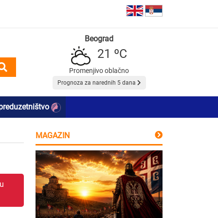
Beograd
21 ºC
Promenjivo oblačno
Prognoza za narednih 5 dana
preduzetništvo
MAGAZIN
 u