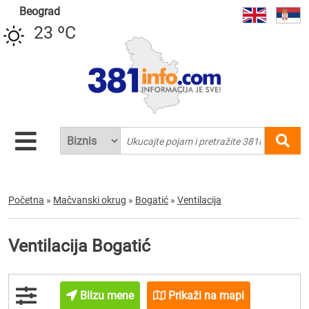
Beograd
23 ºC
Početna
»
Mačvanski okrug
»
Bogatić
»
Ventilacija
Ventilacija Bogatić
Blizu mene
Prikaži na mapi