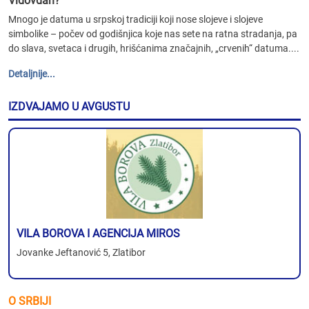
Vidovdan?
Mnogo je datuma u srpskoj tradiciji koji nose slojeve i slojeve
simbolike – počev od godišnjica koje nas sete na ratna stradanja, pa
do slava, svetaca i drugih, hrišćanima značajnih, „crvenih“ datuma....
Detaljnije...
IZDVAJAMO U AVGUSTU
VILA BOROVA I AGENCIJA MIROS
Jovanke Jeftanović 5, Zlatibor
O SRBIJI