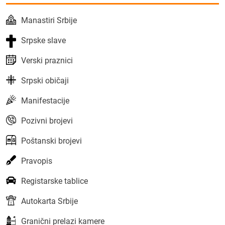
Manastiri Srbije
Srpske slave
Verski praznici
Srpski običaji
Manifestacije
Pozivni brojevi
Poštanski brojevi
Pravopis
Registarske tablice
Autokarta Srbije
Granični prelazi kamere