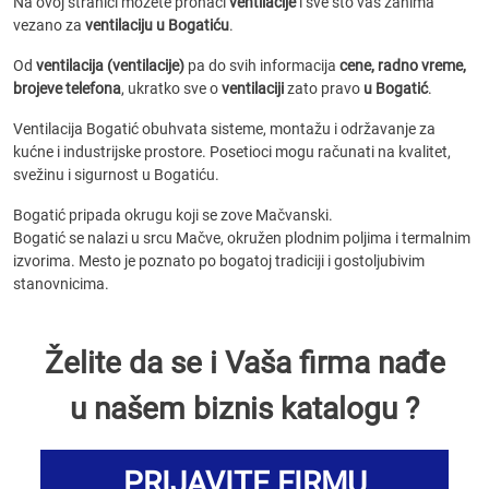
Na ovoj stranici možete pronaći
ventilacije
i sve što vas zanima
vezano za
ventilaciju u Bogatiću
.
Od
ventilacija (ventilacije)
pa do svih informacija
cene, radno vreme,
brojeve telefona
, ukratko sve o
ventilaciji
zato pravo
u Bogatić
.
Ventilacija Bogatić obuhvata sisteme, montažu i održavanje za
kućne i industrijske prostore. Posetioci mogu računati na kvalitet,
svežinu i sigurnost u Bogatiću.
Bogatić pripada okrugu koji se zove Mačvanski.
Bogatić se nalazi u srcu Mačve, okružen plodnim poljima i termalnim
izvorima. Mesto je poznato po bogatoj tradiciji i gostoljubivim
stanovnicima.
Želite da se i Vaša firma nađe
u našem biznis katalogu ?
PRIJAVITE FIRMU