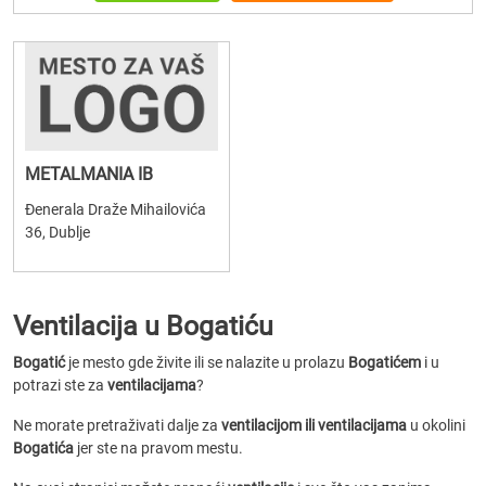
METALMANIA IB
Đenerala Draže Mihailovića
36, Dublje
Ventilacija u Bogatiću
Bogatić
je mesto gde živite ili se nalazite u prolazu
Bogatićem
i u
potrazi ste za
ventilacijama
?
Ne morate pretraživati dalje za
ventilacijom ili ventilacijama
u okolini
Bogatića
jer ste na pravom mestu.