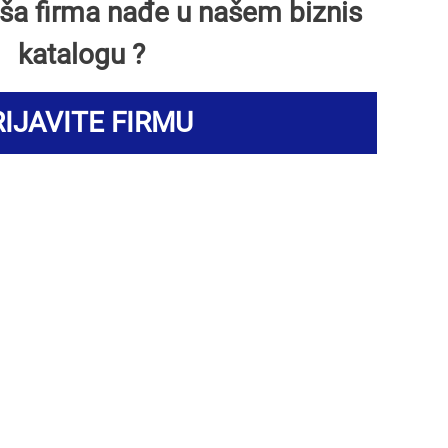
Vaša firma nađe u našem biznis
katalogu ?
IJAVITE FIRMU