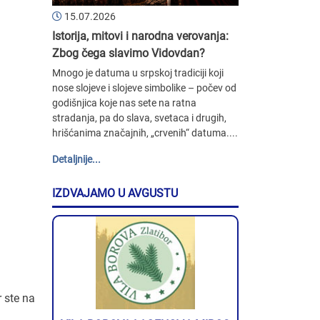
15.07.2026
Istorija, mitovi i narodna verovanja:
Zbog čega slavimo Vidovdan?
Mnogo je datuma u srpskoj tradiciji koji
nose slojeve i slojeve simbolike – počev od
godišnjica koje nas sete na ratna
stradanja, pa do slava, svetaca i drugih,
hrišćanima značajnih, „crvenih“ datuma....
Detaljnije...
IZDVAJAMO U AVGUSTU
r ste na