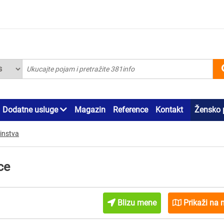
Dodatne usluge
Magazin
Reference
Kontakt
Žensko 
instva
ce
Blizu mene
Prikaži na 