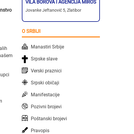
VILA BOROVA I AGENCIJA MIROS
instvo
Jovanke Jeftanović 5, Zlatibor
O SRBIJI
Manastiri Srbije
alih
 našem
Srpske slave
Verski praznici
kupci
Srpski običaji
Manifestacije
im
Pozivni brojevi
Poštanski brojevi
Pravopis