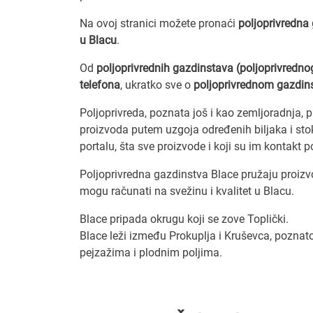
Na ovoj stranici možete pronaći
poljoprivredna
u Blacu
.
Od
poljoprivrednih gazdinstava (poljoprivredno
telefona
, ukratko sve o
poljoprivrednom gazdin
Poljoprivreda, poznata još i kao zemljoradnja, p
proizvoda putem uzgoja određenih biljaka i sto
portalu, šta sve proizvode i koji su im kontakt p
Poljoprivredna gazdinstva Blace pružaju proizvod
mogu računati na svežinu i kvalitet u Blacu.
Blace pripada okrugu koji se zove Toplički.
Blace leži između Prokuplja i Kruševca, poznato 
pejzažima i plodnim poljima.