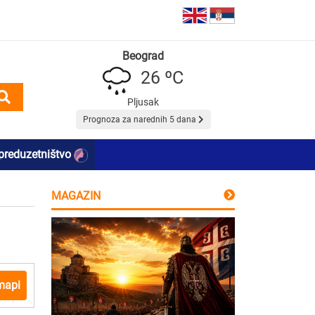
Beograd
26 ºC
Pljusak
Prognoza za narednih 5 dana
preduzetništvo
MAGAZIN
mapi