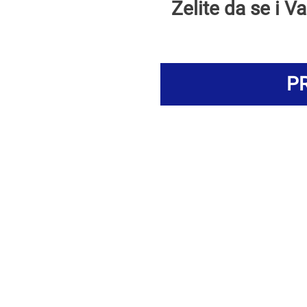
Želite da se i 
PR