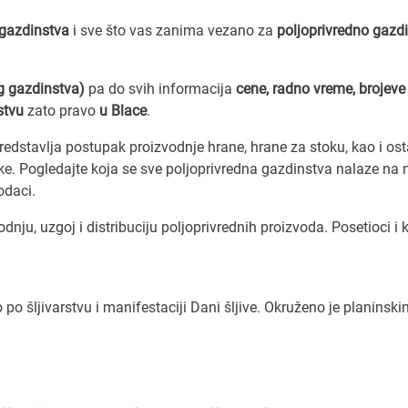
 gazdinstva
i sve što vas zanima vezano za
poljoprivredno gazd
g gazdinstva)
pa do svih informacija
cene, radno vreme, brojeve
stvu
zato pravo
u Blace
.
redstavlja postupak proizvodnje hrane, hrane za stoku, kao i ost
ke. Pogledajte koja se sve poljoprivredna gazdinstva nalaze na
odaci.
nju, uzgoj i distribuciju poljoprivrednih proizvoda. Posetioci i 
po šljivarstvu i manifestaciji Dani šljive. Okruženo je planinsk