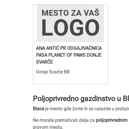
ANA ANTIĆ PR ODGAJIVAČNICA
PASA PLANET OF PAWS DONJE
SVARČE
Donje Svarče BB
Poljoprivredno gazdinstvo u B
Blace
je mesto gde živite ili se nalazite u prola
Ne morate pretraživati dalje za
poljoprivrednim
pravom mestu.