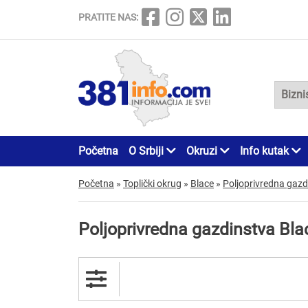
PRATITE NAS:
Početna
O Srbiji
Okruzi
Info kutak
Početna
»
Toplički okrug
»
Blace
»
Poljoprivredna gazd
Poljoprivredna gazdinstva Bla