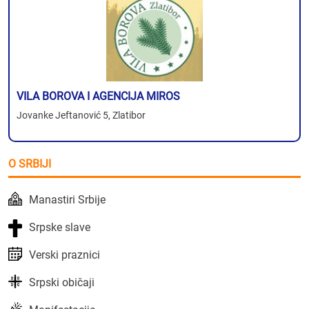
VILA BOROVA I AGENCIJA MIROS
Jovanke Jeftanović 5, Zlatibor
O SRBIJI
Manastiri Srbije
Srpske slave
Verski praznici
Srpski običaji