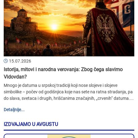
15.07.2026
Istorija, mitovi i narodna verovanja: Zbog čega slavimo
Vidovdan?
Mnogo je datuma u srpskoj tradiciji koji nose slojeve i slojeve
simbolike – počev od godišnjica koje nas sete na ratna stradanja, pa
do slava, svetaca i drugih, hrišćanima značajnih, „crvenih“ datuma....
Detaljnije...
IZDVAJAMO U AVGUSTU