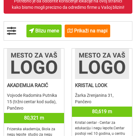
Potrebno je da odobrite korišćenje lokacije na ovoj stranici
kako bismo mogli precizno da odredimo firme u Vašoj blizini!
Blizu mene
Prikaži na mapi
AKADEMIJA RACIĆ
KRISTAL LOOK
Vojvode Radomira Putnika
Žarka Zrenjanina 31,
15 (tržni centar kod suda),
Pančevo
Pančevo
80,619 m
80,321 m
Kristal centar - Centar za
edukaciju i negu lepote.Centar
Frizerska akademija, škola za
postoji već 10 godina, u centru
negu lepote studio za negu