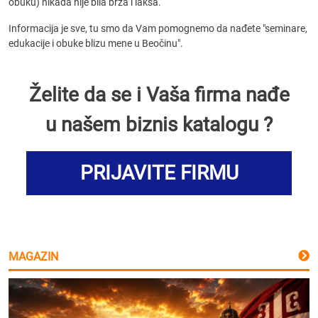
obuku) nikada nije bila brža i lakša.
Informacija je sve, tu smo da Vam pomognemo da nađete "seminare,
edukacije i obuke blizu mene u Beočinu".
Želite da se i Vaša firma nađe
u našem biznis katalogu ?
PRIJAVITE FIRMU
MAGAZIN