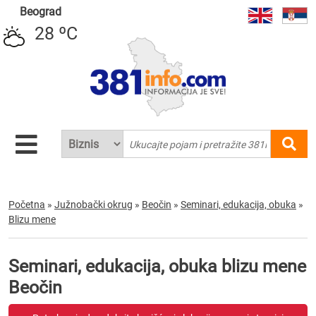
Beograd
28 ºC
Početna
»
Južnobački okrug
»
Beočin
»
Seminari, edukacija, obuka
»
Blizu mene
Seminari, edukacija, obuka blizu mene
Beočin