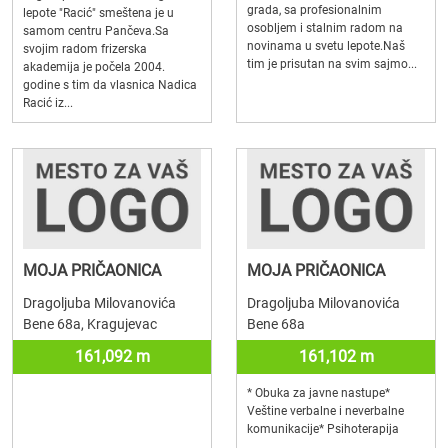
grada, sa profesionalnim
lepote "Racić" smeštena je u
osobljem i stalnim radom na
samom centru Pančeva.Sa
novinama u svetu lepote.Naš
svojim radom frizerska
tim je prisutan na svim sajmo...
akademija je počela 2004.
godine s tim da vlasnica Nadica
Racić iz...
MOJA PRIČAONICA
MOJA PRIČAONICA
Dragoljuba Milovanovića
Dragoljuba Milovanovića
Bene 68a, Kragujevac
Bene 68a
161,092 m
161,102 m
* Obuka za javne nastupe*
Veštine verbalne i neverbalne
komunikacije* Psihoterapija