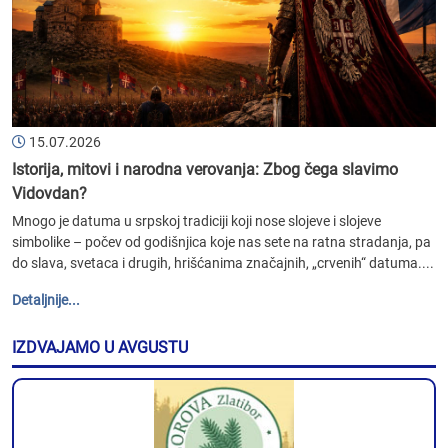
15.07.2026
Istorija, mitovi i narodna verovanja: Zbog čega slavimo
Vidovdan?
Mnogo je datuma u srpskoj tradiciji koji nose slojeve i slojeve
simbolike – počev od godišnjica koje nas sete na ratna stradanja, pa
do slava, svetaca i drugih, hrišćanima značajnih, „crvenih“ datuma....
Detaljnije...
IZDVAJAMO U AVGUSTU