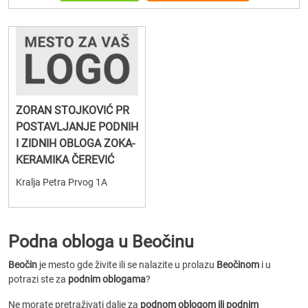
ZORAN STOJKOVIĆ PR
POSTAVLJANJE PODNIH
I ZIDNIH OBLOGA ZOKA-
KERAMIKA ČEREVIĆ
Kralja Petra Prvog 1A
Podna obloga u Beočinu
Beočin
je mesto gde živite ili se nalazite u prolazu
Beočinom
i u
potrazi ste za
podnim oblogama
?
Ne morate pretraživati dalje za
podnom oblogom ili podnim