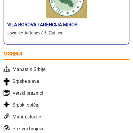
VILA BOROVA I AGENCIJA MIROS
Jovanke Jeftanović 5, Zlatibor
O SRBIJI
Manastiri Srbije
Srpske slave
Verski praznici
Srpski običaji
Manifestacije
Pozivni brojevi