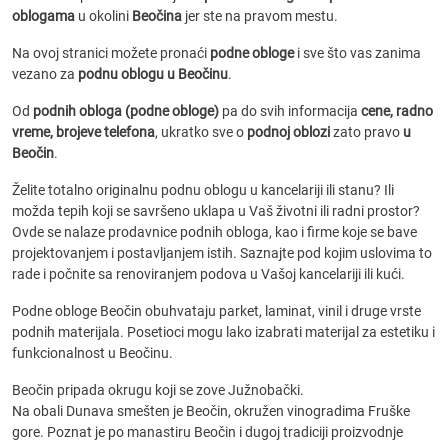
oblogama
u okolini
Beočina
jer ste na pravom mestu.
Na ovoj stranici možete pronaći
podne obloge
i sve što vas zanima
vezano za
podnu oblogu u Beočinu
.
Od
podnih obloga (podne obloge)
pa do svih informacija
cene, radno
vreme, brojeve telefona
, ukratko sve o
podnoj oblozi
zato pravo
u
Beočin
.
Želite totalno originalnu podnu oblogu u kancelariji ili stanu? Ili
možda tepih koji se savršeno uklapa u Vaš životni ili radni prostor?
Ovde se nalaze prodavnice podnih obloga, kao i firme koje se bave
projektovanjem i postavljanjem istih. Saznajte pod kojim uslovima to
rade i počnite sa renoviranjem podova u Vašoj kancelariji ili kući.
Podne obloge Beočin obuhvataju parket, laminat, vinil i druge vrste
podnih materijala. Posetioci mogu lako izabrati materijal za estetiku i
funkcionalnost u Beočinu.
Beočin pripada okrugu koji se zove Južnobački.
Na obali Dunava smešten je Beočin, okružen vinogradima Fruške
gore. Poznat je po manastiru Beočin i dugoj tradiciji proizvodnje