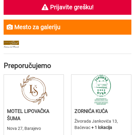
Prijavite grešku!
Mesto za galeriju
Preporučujemo
MOTEL LIPOVAČKA
ZORNIĆA KUĆA
ŠUMA
Živorada Jankovića 13,
Baćevac
+ 1 lokacija
Nova 27, Barajevo