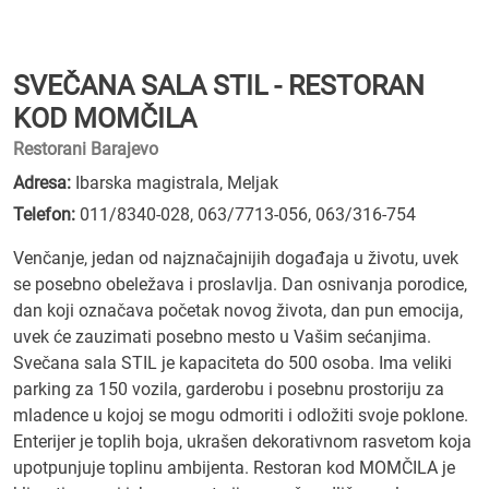
SVEČANA SALA STIL - RESTORAN
KOD MOMČILA
Restorani Barajevo
Adresa:
Ibarska magistrala, Meljak
Telefon:
011/8340-028
,
063/7713-056
,
063/316-754
Venčanje, jedan od najznačajnijih događaja u životu, uvek
se posebno obeležava i proslavlja. Dan osnivanja porodice,
dan koji označava početak novog života, dan pun emocija,
uvek će zauzimati posebno mesto u Vašim sećanjima.
Svečana sala STIL je kapaciteta do 500 osoba. Ima veliki
parking za 150 vozila, garderobu i posebnu prostoriju za
mladence u kojoj se mogu odmoriti i odložiti svoje poklone.
Enterijer je toplih boja, ukrašen dekorativnom rasvetom koja
upotpunjuje toplinu ambijenta. Restoran kod MOMČILA je