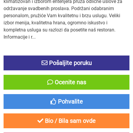
klimatizovan i izborom enterijera pruža odlične uslove za
održavanje svadbenih proslava. Podržani odabranim
personalom, pružiće Vam kvalitetnu i brzu uslugu. Veliki
izbor menija, kvalitetna hrana, ogromno iskustvo i
kompletna usluga su razlozi da posetite naš restoran.
Informacije i r...
Pošaljite poruku
Ocenite nas
Pohvalite
Bio / Bila sam ovde