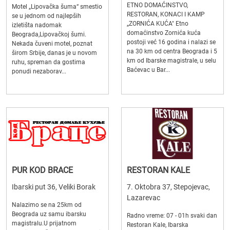
ETNO DOMAĆINSTVO,
Motel „Lipovačka šuma“ smestio
RESTORAN, KONACI I KAMP
se u jednom od najlepših
„ZORNIĆA KUĆA" Etno
izletišta nadomak
domaćinstvo Zornića kuća
Beograda,Lipovačkoj šumi.
postoji već 16 godina i nalazi se
Nekada čuveni motel, poznat
na 30 km od centra Beograda i 5
širom Srbije, danas je u novom
km od Ibarske magistrale, u selu
ruhu, spreman da gostima
Baćevac u Bar...
ponudi nezaborav...
PUR KOD BRACE
RESTORAN KALE
Ibarski put 36, Veliki Borak
7. Oktobra 37, Stepojevac,
Lazarevac
Nalazimo se na 25km od
Beograda uz samu ibarsku
Radno vreme: 07 - 01h svaki dan
magistralu.U prijatnom
Restoran Kale, Ibarska