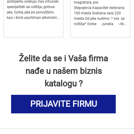
ambijentu očekuju Vas vrhunski
magistrala, pre
specijaliteti sa roštilja, gotova
Stepojevca.Kapacitet restorana
jela, čorbe, jela po porudžbini,
160 mesta.Svečana sala 220
kao i širok asortiman alkoholni...
mesta.Od jela nudimo :* sve sa
roštilja* čorbe - juneća - rib...
Želite da se i Vaša firma
nađe u našem biznis
katalogu ?
PRIJAVITE FIRMU