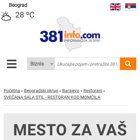
Beograd
28 ºC
Početna
»
Beogradski okrug
»
Barajevo
»
Restorani
»
SVEČANA SALA STIL - RESTORAN KOD MOMČILA