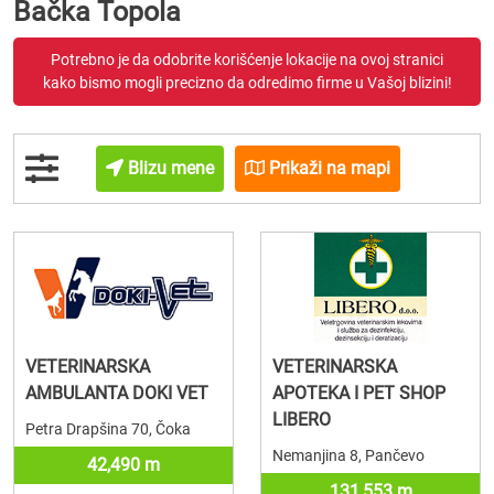
Bačka Topola
Potrebno je da odobrite korišćenje lokacije na ovoj stranici
kako bismo mogli precizno da odredimo firme u Vašoj blizini!
Blizu mene
Prikaži na mapi
VETERINARSKA
VETERINARSKA
AMBULANTA DOKI VET
APOTEKA I PET SHOP
LIBERO
Petra Drapšina 70, Čoka
Nemanjina 8, Pančevo
42,490 m
131,553 m