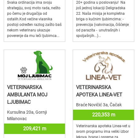
Svaka ordinacija ima svoju
20+ godina u poslovanju! Na
strategiju, svoj moto rada, nešto
još jednoj lokaciji Deligradska
po čemu je drugačija od
22. Naša misija je kompletna
ostalih.Kod većine vlasnika
briga o kućnim ljubimcima: -
postoji određen razlog zašto baš
prevencija (vakvinacija, čišćenje
nekom veterinaru ukazuje
od parazita - unutrašnjih i
poverenje da mu leči ljubimca...
spoljašnjih...)...
VETERINARSKA
VETERINARSKA
AMBULANTA MOJ
APOTEKA LINEA-VET
LJUBIMAC
Braće Novičić 3a, Čačak
Kursulina 20a, Gornji
220,353 m
Milanovac
Veterinarska apoteka Linea-vet u
209,421 m
svom programu ima veliki izbor
lekova, hrane i opreme za