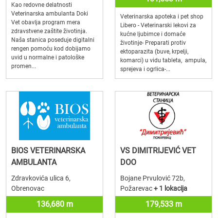
Kao redovne delatnosti
Veterinarska ambulanta Doki
Veterinarska apoteka i pet shop
Vet obavlja program mera
Libero - Veterinarski lekovi za
zdravstvene zaštite životinja.
kućne ljubimce i domaće
Naša stanica poseduje digitalni
životinje- Preparati protiv
rengen pomoću kod dobijamo
ektoparazita (buve, krpelji,
uvid u normalne i patološke
komarci) u vidu tableta, ampula,
promen...
sprejeva i ogrlica-...
BIOS VETERINARSKA
VS DIMITRIJEVIĆ VET
AMBULANTA
DOO
Zdravkovića ulica 6,
Bojane Prvulović 72b,
Obrenovac
Požarevac
+ 1 lokacija
136,680 m
179,533 m