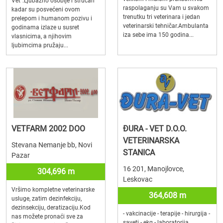
Vet".Ljubazno osoblje i stručan
raspolaganju su Vam u svakom
kadar su posvećeni ovom
trenutku tri veterinara i jedan
prelepom i humanom pozivu i
veterinarski tehničar.Ambulanta
godinama izlaze u susret
iza sebe ima 150 godina...
vlasnicima, a njihovim
ljubimcima pružaju...
VETFARM 2002 DOO
ĐURA - VET D.O.O.
VETERINARSKA
Stevana Nemanje bb, Novi
STANICA
Pazar
16 201, Manojlovce,
304,696 m
Leskovac
Vršimo kompletne veterinarske
364,608 m
usluge, zatim dezinfekciju,
dezinsekciju, deratizaciju.Kod
- vakcinacije - terapije - hirurgija -
nas možete pronaći sve za
saveti - ekg - laboratorija