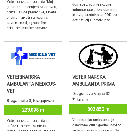
Veterinarska ambulanta "Moj
domaće životinje i kućne
ljubimac" u Gornjem Milanovcu,
ljubimce, pčelarsku opremu i
pruža usluge preventive, saveta
lekove, i sredstva za DDD (za
o ishrani životinja, lečenja,
dezinfekciju i protiv inse...
savremene dijagnostičke
pristupe i hiruške zahvate.
VETERINARSKA
VETERINARSKA
AMBULANTA MEDICUS-
AMBULANTA PRIMA
VET
Dragoslava Vujića 32,
Žitkovac
Bregalnička 8, Kragujevac
303,850 m
223,098 m
Veterinarska ambulanta je
Veterinarska ambulanta za
osnovana 2007 godine, bavi se
kućne ljubimce "Medicus
velikom i malom praksom.Na