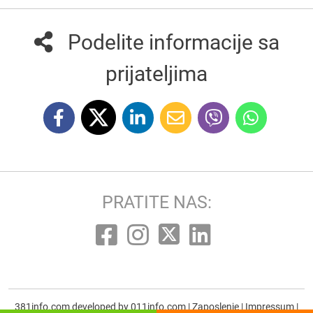
Podelite informacije sa
prijateljima
PRATITE NAS:
381info.com developed by
011info.com
|
Zaposlenje
|
Impressum
|