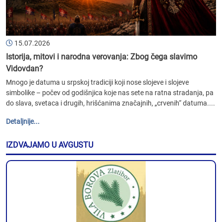
15.07.2026
Istorija, mitovi i narodna verovanja: Zbog čega slavimo
Vidovdan?
Mnogo je datuma u srpskoj tradiciji koji nose slojeve i slojeve
simbolike – počev od godišnjica koje nas sete na ratna stradanja, pa
do slava, svetaca i drugih, hrišćanima značajnih, „crvenih“ datuma....
Detaljnije...
IZDVAJAMO U AVGUSTU