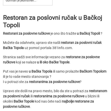
Gurman je jedinstven...
Restoran za poslovni ručak u Bačkoj
Topoli
Restorani za poslovne ručkove
je ono što tražite
u Bačkoj Topoli
?
Možete da odahnete, upravo ste našli
restoran za poslovni ručak
Bačka Topola
uz pomoć portala 381info.com.
Stranica sadži sve informacije vezano za
restorane za poslovne
ručkove
koji se nalaze
u ili oko Bačke Topole
.
Put vas je naveo
u Bačka Topola
ili samo prolazite
Bačkom Topolom
ili je to vaše mesto stanovanja ?
I u potrazi ste za
restoranima za poslovne ručkove
?
Upravo ste došli na pravo mesto, bilo da ste u potrazi za
restoranom
za poslovni ručak
ili
restoranima za poslovne ručkove
u blizini ili
okolini
Bačke Topole
kod nas ćete naći
najbolje restorane za
poslovne ručkove
.