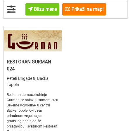
Blizu mene
Prikaži na mapi
RESTORAN GURMAN
024
Petefi Brigade 8, Bačka
Topola
Restoran domaće kuhinje
Gurman se nalazi u samom srcu
Severne Vojvodine, u centru
Bačke Topole. Okružen
prirodnom vegetacijom
gradskog parka odiše
prijatnošću i svežinom.Restoran