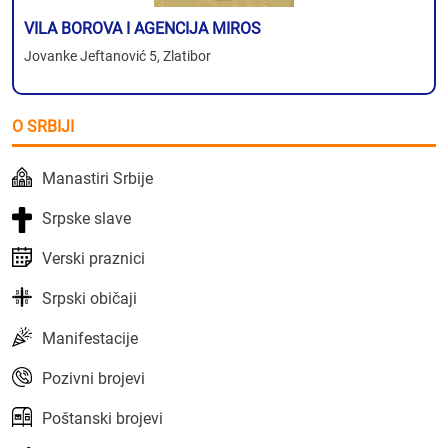
VILA BOROVA I AGENCIJA MIROS
Jovanke Jeftanović 5, Zlatibor
O SRBIJI
Manastiri Srbije
Srpske slave
Verski praznici
Srpski običaji
Manifestacije
Pozivni brojevi
Poštanski brojevi