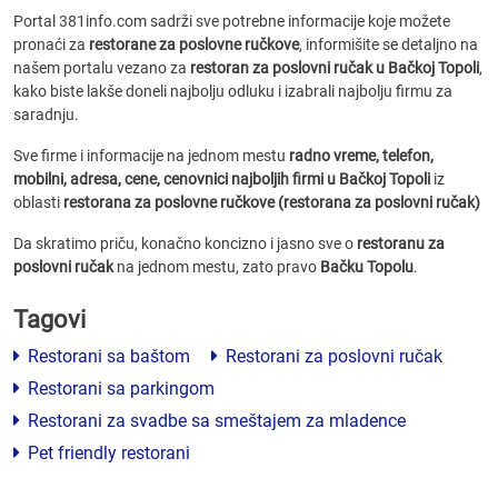
Portal 381info.com sadrži sve potrebne informacije koje možete
pronaći za
restorane za poslovne ručkove
, informišite se detaljno na
našem portalu vezano za
restoran za poslovni ručak u Bačkoj Topoli
,
kako biste lakše doneli najbolju odluku i izabrali najbolju firmu za
saradnju.
Sve firme i informacije na jednom mestu
radno vreme, telefon,
mobilni, adresa, cene, cenovnici
najboljih firmi u Bačkoj Topoli
iz
oblasti
restorana za poslovne ručkove (restorana za poslovni ručak)
Da skratimo priču, konačno koncizno i jasno sve o
restoranu za
poslovni ručak
na jednom mestu, zato pravo
Bačku Topolu
.
Tagovi
Restorani sa baštom
Restorani za poslovni ručak
Restorani sa parkingom
Restorani za svadbe sa smeštajem za mladence
Pet friendly restorani