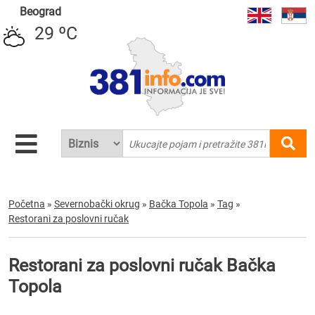
Beograd
29 ºC
Početna
»
Severnobački okrug
»
Bačka Topola
»
Tag
»
Restorani za poslovni ručak
Restorani za poslovni ručak Bačka
Topola