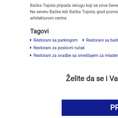
Bačka Topola pripada okrugu koji se zove Seve
Na severu Bačke leži Bačka Topola, grad poznat p
arhitekturom centra.
Tagovi
Restorani sa parkingom
Restorani sa ba
Restorani za poslovni ručak
Restorani za svadbe sa smeštajem za mlade
Želite da se i 
PR