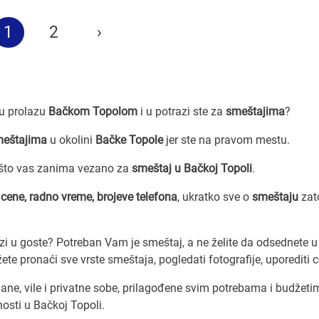
1
2
›
e u prolazu
Bačkom Topolom
i u potrazi ste za
smeštajima
?
meštajima
u okolini
Bačke Topole
jer ste na pravom mestu.
 što vas zanima vezano za
smeštaj u Bačkoj Topoli
.
a
cene, radno vreme, brojeve telefona
, ukratko sve o
smeštaju
zat
zi u goste? Potreban Vam je smeštaj, a ne želite da odsednete u
e pronaći sve vrste smeštaja, pogledati fotografije, uporediti c
ne, vile i privatne sobe, prilagođene svim potrebama i budžeti
osti u Bačkoj Topoli.