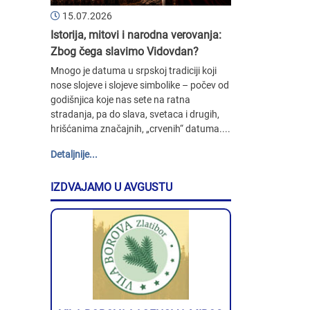
15.07.2026
Istorija, mitovi i narodna verovanja:
Zbog čega slavimo Vidovdan?
Mnogo je datuma u srpskoj tradiciji koji
nose slojeve i slojeve simbolike – počev od
godišnjica koje nas sete na ratna
stradanja, pa do slava, svetaca i drugih,
hrišćanima značajnih, „crvenih“ datuma....
Detaljnije...
IZDVAJAMO U AVGUSTU