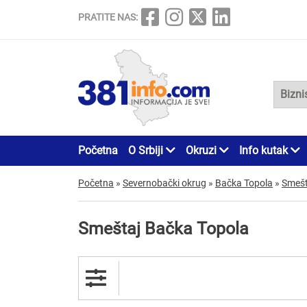
PRATITE NAS:
Početna
O Srbiji
Okruzi
Info kutak
Početna
»
Severnobački okrug
»
Bačka Topola
»
Smešt
Smeštaj Bačka Topola