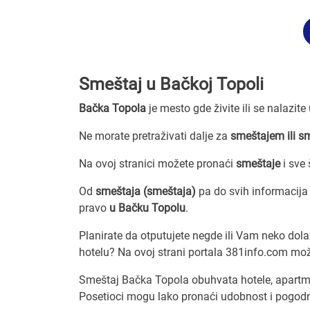
Smeštaj u Bačkoj Topoli
Bačka Topola
je mesto gde živite ili se nalazit
Ne morate pretraživati dalje za
smeštajem ili s
Na ovoj stranici možete pronaći
smeštaje
i sve
Od
smeštaja (smeštaja)
pa do svih informacij
pravo
u Bačku Topolu
.
Planirate da otputujete negde ili Vam neko dola
hotelu? Na ovoj strani portala 381info.com možet
Smeštaj Bačka Topola obuhvata hotele, apartma
Posetioci mogu lako pronaći udobnost i pogodn