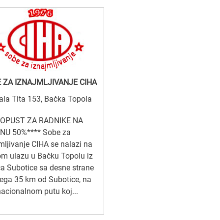
 ZA IZNAJMLJIVANJE CIHA
la Tita 153, Bačka Topola
POPUST ZA RADNIKE NA
NU 50%**** Sobe za
mljivanje CIHA se nalazi na
m ulazu u Bačku Topolu iz
a Subotice sa desne strane
ega 35 km od Subotice, na
nacionalnom putu koj...