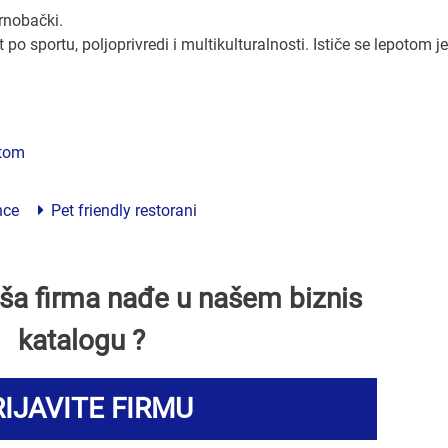
rnobački.
o sportu, poljoprivredi i multikulturalnosti. Ističe se lepotom je
štom
nce
Pet friendly restorani
Vaša firma nađe u našem biznis
katalogu ?
IJAVITE FIRMU