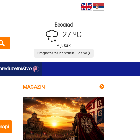
Beograd
27 ºC
Pljusak
Prognoza za narednih 5 dana
preduzetništvo
MAGAZIN
mapi