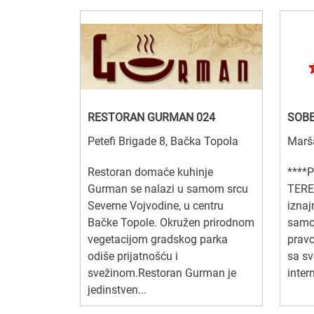
RESTORAN GURMAN 024
SOBE
Petefi Brigade 8, Bačka Topola
Marša
Restoran domaće kuhinje
****
Gurman se nalazi u samom srcu
TERE
Severne Vojvodine, u centru
iznaj
Bačke Topole. Okružen prirodnom
samo
vegetacijom gradskog parka
pravc
odiše prijatnošću i
sa sv
svežinom.Restoran Gurman je
inter
jedinstven...