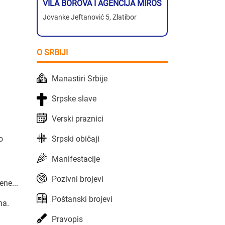
VILA BOROVA I AGENCIJA MIROS
Jovanke Jeftanović 5, Zlatibor
O SRBIJI
Manastiri Srbije
Srpske slave
Verski praznici
Srpski običaji
o
Manifestacije
Pozivni brojevi
ene...
Poštanski brojevi
ma.
Pravopis