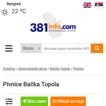
Beograd
22 ºC
Početna
»
Severnobački okrug
»
Bačka Topola
»
Pivnice
Pivnice Bačka Topola
Blizu mene
Prikaži na mapi