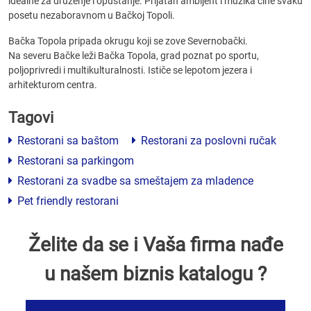
idealne za druženje i opuštanje. Prijatan ambijent i muzika čine svaku
posetu nezaboravnom u Bačkoj Topoli.
Bačka Topola pripada okrugu koji se zove Severnobački.
Na severu Bačke leži Bačka Topola, grad poznat po sportu,
poljoprivredi i multikulturalnosti. Ističe se lepotom jezera i
arhitekturom centra.
Tagovi
Restorani sa baštom
Restorani za poslovni ručak
Restorani sa parkingom
Restorani za svadbe sa smeštajem za mladence
Pet friendly restorani
Želite da se i Vaša firma nađe
u našem biznis katalogu ?