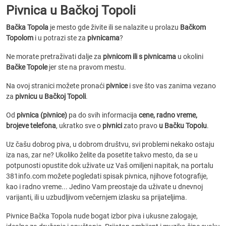
Pivnica u Bačkoj Topoli
Bačka Topola
je mesto gde živite ili se nalazite u prolazu
Bačkom
Topolom
i u potrazi ste za
pivnicama
?
Ne morate pretraživati dalje za
pivnicom ili s pivnicama
u okolini
Bačke Topole
jer ste na pravom mestu.
Na ovoj stranici možete pronaći
pivnice
i sve što vas zanima vezano
za
pivnicu u Bačkoj Topoli
.
Od
pivnica (pivnice)
pa do svih informacija
cene, radno vreme,
brojeve telefona
, ukratko sve o
pivnici
zato pravo
u Bačku Topolu
.
Uz čašu dobrog piva, u dobrom društvu, svi problemi nekako ostaju
iza nas, zar ne? Ukoliko želite da posetite takvo mesto, da se u
potpunosti opustite dok uživate uz Vaš omiljeni napitak, na portalu
381info.com možete pogledati spisak pivnica, njihove fotografije,
kao i radno vreme... Jedino Vam preostaje da uživate u dnevnoj
varijanti, ili u uzbudljivom večernjem izlasku sa prijateljima.
Pivnice Bačka Topola nude bogat izbor piva i ukusne zalogaje,