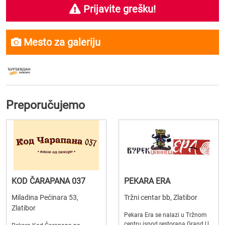
Prijavite grešku!
Mesto za galeriju
Preporučujemo
KOD ČARAPANA 037
PEKARA ERA
Miladina Pećinara 53,
Tržni centar bb, Zlatibor
Zlatibor
Pekara Era se nalazi u Tržnom
centru ispod restorana Grand.U