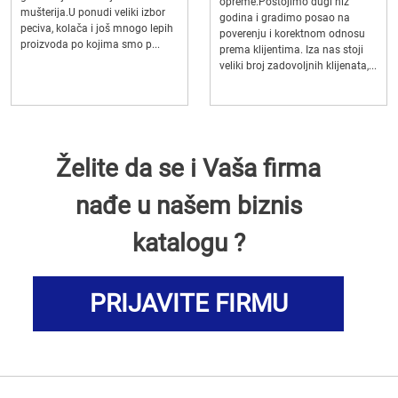
opreme.Postojimo dugi niz
mušterija.U ponudi veliki izbor
godina i gradimo posao na
peciva, kolača i još mnogo lepih
poverenju i korektnom odnosu
proizvoda po kojima smo p...
prema klijentima. Iza nas stoji
veliki broj zadovoljnih klijenata,...
Želite da se i Vaša firma
nađe u našem biznis
katalogu ?
PRIJAVITE FIRMU