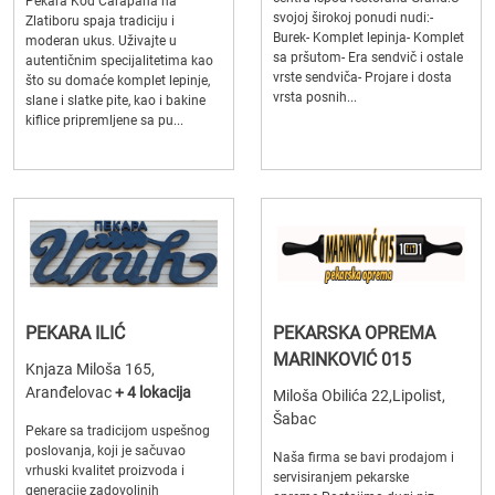
Pekara Kod Čarapana na
svojoj širokoj ponudi nudi:-
Zlatiboru spaja tradiciju i
Burek- Komplet lepinja- Komplet
moderan ukus. Uživajte u
sa pršutom- Era sendvič i ostale
autentičnim specijalitetima kao
vrste sendviča- Projare i dosta
što su domaće komplet lepinje,
vrsta posnih...
slane i slatke pite, kao i bakine
kiflice pripremljene sa pu...
PEKARA ILIĆ
PEKARSKA OPREMA
MARINKOVIĆ 015
Knjaza Miloša 165,
Aranđelovac
+ 4 lokacija
Miloša Obilića 22,Lipolist,
Šabac
Pekare sa tradicijom uspešnog
poslovanja, koji je sačuvao
Naša firma se bavi prodajom i
vrhuski kvalitet proizvoda i
servisiranjem pekarske
generacije zadovoljnih