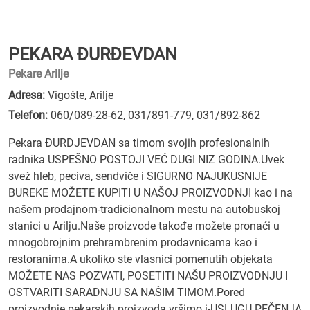
PEKARA ĐURĐEVDAN
Pekare Arilje
Adresa:
Vigošte, Arilje
Telefon:
060/089-28-62
,
031/891-779
,
031/892-862
Pekara ĐURDJEVDAN sa timom svojih profesionalnih
radnika USPEŠNO POSTOJI VEĆ DUGI NIZ GODINA.Uvek
svež hleb, peciva, sendviče i SIGURNO NAJUKUSNIJE
BUREKE MOŽETE KUPITI U NAŠOJ PROIZVODNJI kao i na
našem prodajnom-tradicionalnom mestu na autobuskoj
stanici u Arilju.Naše proizvode takođe možete pronaći u
mnogobrojnim prehrambrenim prodavnicama kao i
restoranima.A ukoliko ste vlasnici pomenutih objekata
MOŽETE NAS POZVATI, POSETITI NAŠU PROIZVODNJU I
OSTVARITI SARADNJU SA NAŠIM TIMOM.Pored
proizvodnje pekarskih proizvoda vršimo i-USLUGU PEČENJA