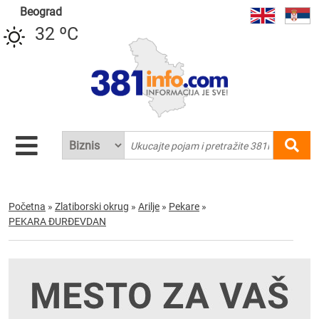
Beograd
32 ºC
Početna
»
Zlatiborski okrug
»
Arilje
»
Pekare
»
PEKARA ĐURĐEVDAN