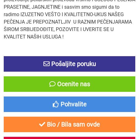
PRASETINE, JAGNJETINE i sasvim smo sigurni da to
radimo IZUZETNO VEŠTO I KVALITETNO-UKUS NAŠEG
PEČENJA JE PREPOZNATLJIV U RAZNIM PEČENJARAMA
ŠIROM SRBIJEDOĐITE, POZOVITE I UVERITE SE U
KVALITET NAŠIH USLUGA !
Pošaljite poruku
Ocenite nas
Pohvalite
Bio / Bila sam ovde