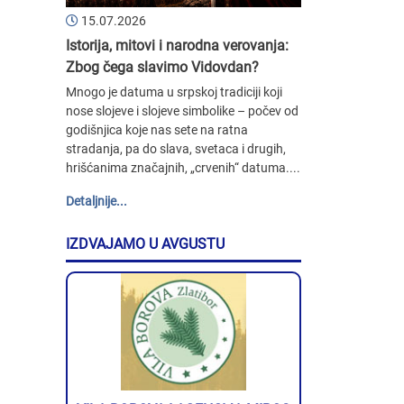
15.07.2026
Istorija, mitovi i narodna verovanja:
Zbog čega slavimo Vidovdan?
Mnogo je datuma u srpskoj tradiciji koji
nose slojeve i slojeve simbolike – počev od
godišnjica koje nas sete na ratna
stradanja, pa do slava, svetaca i drugih,
hrišćanima značajnih, „crvenih“ datuma....
Detaljnije...
IZDVAJAMO U AVGUSTU