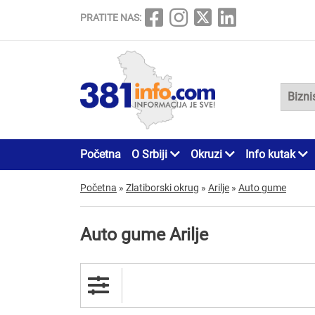
PRATITE NAS:
Početna
O Srbiji
Okruzi
Info kutak
Početna
»
Zlatiborski okrug
»
Arilje
»
Auto gume
Auto gume Arilje