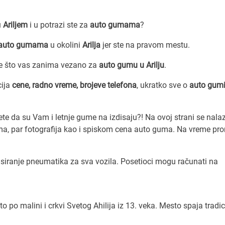
u
Ariljem
i u potrazi ste za
auto gumama
?
 auto gumama
u okolini
Arilja
jer ste na pravom mestu.
e što vas zanima vezano za
auto gumu u Arilju
.
cija
cene, radno vreme, brojeve telefona
, ukratko sve o
auto gum
te da su Vam i letnje gume na izdisaju?! Na ovoj strani se nala
 par fotografija kao i spiskom cena auto guma. Na vreme pro
siranje pneumatika za sva vozila. Posetioci mogu računati na
o po malini i crkvi Svetog Ahilija iz 13. veka. Mesto spaja tradici