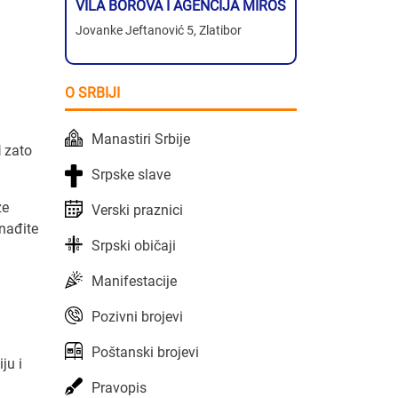
VILA BOROVA I AGENCIJA MIROS
Jovanke Jeftanović 5, Zlatibor
O SRBIJI
Manastiri Srbije
i
zato
Srpske slave
ze
Verski praznici
nađite
Srpski običaji
Manifestacije
Pozivni brojevi
Poštanski brojevi
ju i
Pravopis