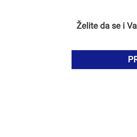
Želite da se i 
PR