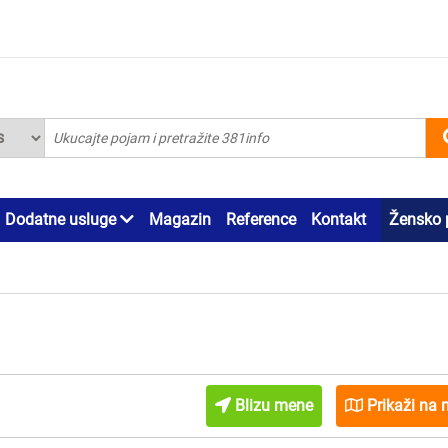
Dodatne usluge
Magazin
Reference
Kontakt
Žensko 
Blizu mene
Prikaži na 