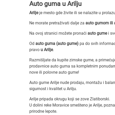
Auto guma u Arilju
Arilje
je mesto gde živite ili se nalazite u prolaz
Ne morate pretraživati dalje za
auto gumom ili
Na ovoj stranici možete pronaći
auto gume
i sv
Od
auto guma (auto gume)
pa do svih informa
pravo
u Arilje
.
Razmišljate da kupite zimske gume, a primećuje
prodavnice auto guma sa kompletnim ponudama,
nove ili polovne auto gume!
Auto gume Arilje nude prodaju, montažu i balan
sigurnost i kvalitet u Arilju.
Arilje pripada okrugu koji se zove Zlatiborski.
U dolini reke Moravice smešteno je Arilje, poznat
prirodne lepote.