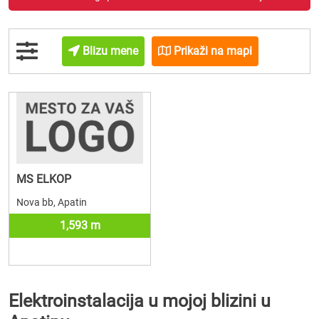
Blizu mene
Prikaži na mapi
MS ELKOP
Nova bb, Apatin
1,593 m
Elektroinstalacija u mojoj blizini u