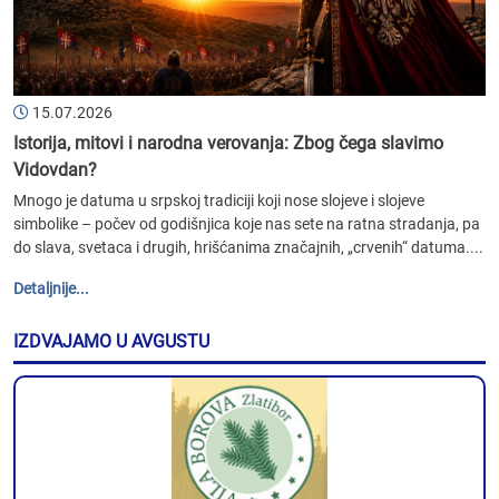
15.07.2026
Istorija, mitovi i narodna verovanja: Zbog čega slavimo
Vidovdan?
Mnogo je datuma u srpskoj tradiciji koji nose slojeve i slojeve
simbolike – počev od godišnjica koje nas sete na ratna stradanja, pa
do slava, svetaca i drugih, hrišćanima značajnih, „crvenih“ datuma....
Detaljnije...
IZDVAJAMO U AVGUSTU