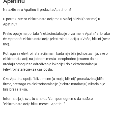
Apatinu
Nalazite se u Apatinu ili prolazite Apatinom?
U potrazi ste za elektroinstalacijama u Vašoj blizini (near me) u
Apatinu?
Preko opcije na portalu "elektroinstalacije blizu mene Apatin" vrlo lako
ćete pronaći elektroinstalacije (elektroinstalaciju) u Vašoj blizini (near
me).
Potraga za elektroinstalacijama nikada nije bila jednostavnija, sve o
elektroinstalaciji na jednom mestu , neophodno je samo da na
uređaju omogućite određivanje lokacije i do elektroinstalacija
(elektroinstalacije) za čas posla.
Oko Apatina opcija "blizu mene (u mojoj blizini)" pronalazi najbliže
firme, pretraga za elektroinstalacije (elektroinstalaciju) nikada nije
bila brža i lakša.
Informacija je sve, tu smo da Vam pomognemo da nađete
"elektroinstalacije blizu mene u Apatinu".