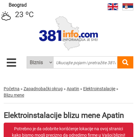
Beograd
23 ºC
Početna
»
Zapadnobački okrug
»
Apatin
»
Elektroinstalacije
»
Blizu mene
Elektroinstalacije blizu mene Apatin
Potrebno je da odobrite korišćenje lokacije na ovoj stranici
kako bismo mogli precizno da odredimo firme u Vašoj blizini!