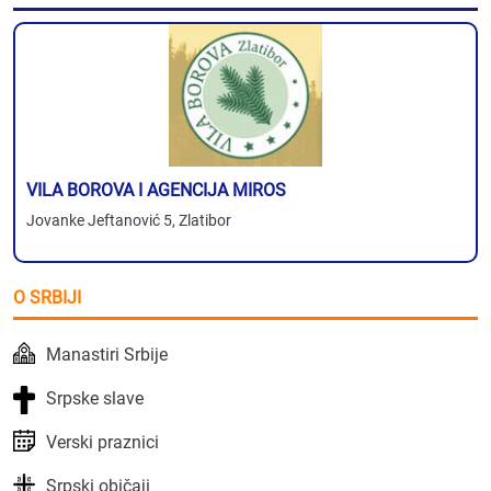
VILA BOROVA I AGENCIJA MIROS
Jovanke Jeftanović 5, Zlatibor
O SRBIJI
Manastiri Srbije
Srpske slave
Verski praznici
Srpski običaji