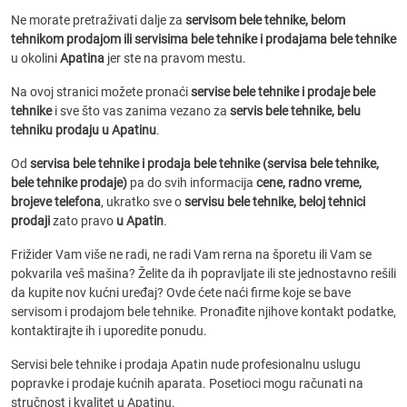
Ne morate pretraživati dalje za
servisom bele tehnike, belom
tehnikom prodajom ili servisima bele tehnike i prodajama bele tehnike
u okolini
Apatina
jer ste na pravom mestu.
Na ovoj stranici možete pronaći
servise bele tehnike i prodaje bele
tehnike
i sve što vas zanima vezano za
servis bele tehnike, belu
tehniku prodaju u Apatinu
.
Od
servisa bele tehnike i prodaja bele tehnike (servisa bele tehnike,
bele tehnike prodaje)
pa do svih informacija
cene, radno vreme,
brojeve telefona
, ukratko sve o
servisu bele tehnike, beloj tehnici
prodaji
zato pravo
u Apatin
.
Frižider Vam više ne radi, ne radi Vam rerna na šporetu ili Vam se
pokvarila veš mašina? Želite da ih popravljate ili ste jednostavno rešili
da kupite nov kućni uređaj? Ovde ćete naći firme koje se bave
servisom i prodajom bele tehnike. Pronađite njihove kontakt podatke,
kontaktirajte ih i uporedite ponudu.
Servisi bele tehnike i prodaja Apatin nude profesionalnu uslugu
popravke i prodaje kućnih aparata. Posetioci mogu računati na
stručnost i kvalitet u Apatinu.