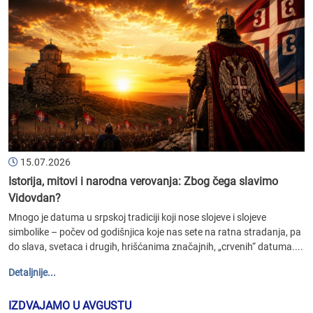
15.07.2026
Istorija, mitovi i narodna verovanja: Zbog čega slavimo
Vidovdan?
Mnogo je datuma u srpskoj tradiciji koji nose slojeve i slojeve
simbolike – počev od godišnjica koje nas sete na ratna stradanja, pa
do slava, svetaca i drugih, hrišćanima značajnih, „crvenih“ datuma....
Detaljnije...
IZDVAJAMO U AVGUSTU