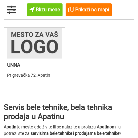
Blizu mene
Prikaži na mapi
UNNA
Prigrevačka 72, Apatin
Servis bele tehnike, bela tehnika
prodaja u Apatinu
Apatin
je mesto gde živite ili se nalazite u prolazu
Apatinom
i u
potrazi ste za
servisima bele tehnike i prodajama bele tehnike
?