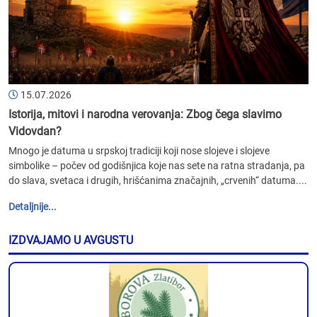
15.07.2026
Istorija, mitovi i narodna verovanja: Zbog čega slavimo
Vidovdan?
Mnogo je datuma u srpskoj tradiciji koji nose slojeve i slojeve
simbolike – počev od godišnjica koje nas sete na ratna stradanja, pa
do slava, svetaca i drugih, hrišćanima značajnih, „crvenih“ datuma....
Detaljnije...
IZDVAJAMO U AVGUSTU