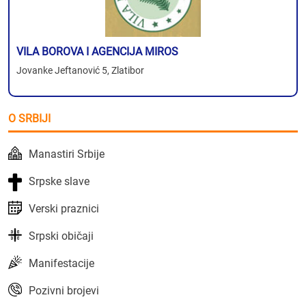
VILA BOROVA I AGENCIJA MIROS
Jovanke Jeftanović 5, Zlatibor
O SRBIJI
Manastiri Srbije
Srpske slave
Verski praznici
Srpski običaji
Manifestacije
Pozivni brojevi