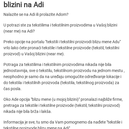
blizini na Adi
Nalazite se na Adi ili prolazite Adom?
U potrazi ste za tekstilima i tekstilnim proizvodima u Vašoj blizini
(near me) na Adi?
Preko opcije na portalu "tekstili i tekstilni proizvodi blizu mene Adu"
vrlo lako ćete pronaći tekstile i tekstilne proizvode (tekstil, tekstilni
proizvod) u Vašoj blizini (near me).
Potraga za tekstilima i tekstilnim proizvodima nikada nije bila
jednostavnija, sve o tekstilu, tekstilnom proizvodu na jednom mestu ,
neophodno je samo da na uređaju omogućite određivanje lokacije i
do tekstila i tekstilnih proizvoda (tekstila, tekstilnog proizvoda) za
čas posla.
Oko Ade opcija "blizu mene (u mojoj blizini)" pronalazi najbliže firme,
pretraga za tekstile i tekstilne proizvode (tekstil, tekstilni proizvod)
nikada nije bila brža i lakša.
Informacija je sve, tu smo da Vam pomognemo da nađete "tekstile i
tekstilne proizvode blizu mene na Adi".