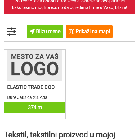
Potrebno je da odobrite korišćenje lokacije na ovoj stranici
kako bismo mogli precizno da odredimo firme u Vašoj blizini!
Blizu mene
Prikaži na mapi
ELASTIC TRADE DOO
Đure Jakšića 23, Ada
374 m
Tekstil, tekstilni proizvod u mojoj