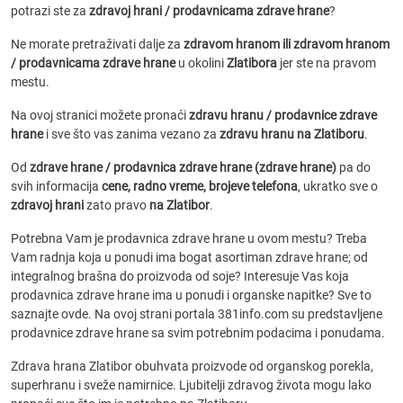
potrazi ste za
zdravoj hrani / prodavnicama zdrave hrane
?
Ne morate pretraživati dalje za
zdravom hranom ili zdravom hranom
/ prodavnicama zdrave hrane
u okolini
Zlatibora
jer ste na pravom
mestu.
Na ovoj stranici možete pronaći
zdravu hranu / prodavnice zdrave
hrane
i sve što vas zanima vezano za
zdravu hranu na Zlatiboru
.
Od
zdrave hrane / prodavnica zdrave hrane (zdrave hrane)
pa do
svih informacija
cene, radno vreme, brojeve telefona
, ukratko sve o
zdravoj hrani
zato pravo
na Zlatibor
.
Potrebna Vam je prodavnica zdrave hrane u ovom mestu? Treba
Vam radnja koja u ponudi ima bogat asortiman zdrave hrane; od
integralnog brašna do proizvoda od soje? Interesuje Vas koja
prodavnica zdrave hrane ima u ponudi i organske napitke? Sve to
saznajte ovde. Na ovoj strani portala 381info.com su predstavljene
prodavnice zdrave hrane sa svim potrebnim podacima i ponudama.
Zdrava hrana Zlatibor obuhvata proizvode od organskog porekla,
superhranu i sveže namirnice. Ljubitelji zdravog života mogu lako