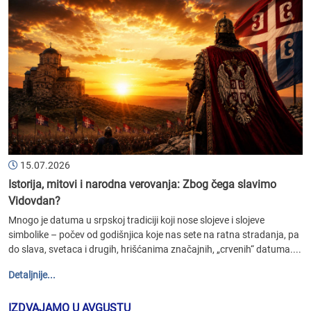
15.07.2026
Istorija, mitovi i narodna verovanja: Zbog čega slavimo
Vidovdan?
Mnogo je datuma u srpskoj tradiciji koji nose slojeve i slojeve
simbolike – počev od godišnjica koje nas sete na ratna stradanja, pa
do slava, svetaca i drugih, hrišćanima značajnih, „crvenih“ datuma....
Detaljnije...
IZDVAJAMO U AVGUSTU