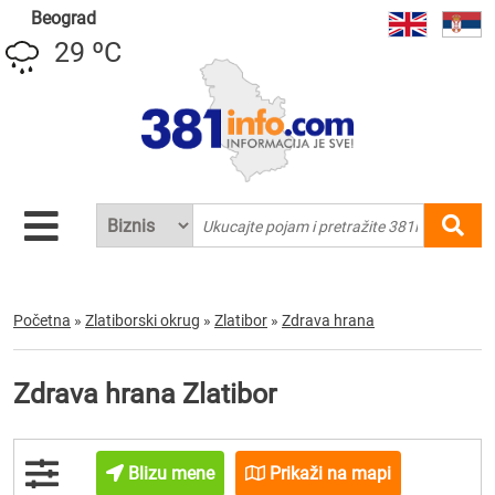
Beograd
29 ºC
Početna
»
Zlatiborski okrug
»
Zlatibor
»
Zdrava hrana
Zdrava hrana Zlatibor
Blizu mene
Prikaži na mapi