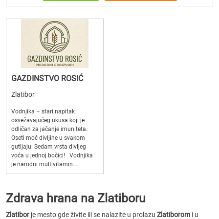
GAZDINSTVO ROSIĆ
Zlatibor
Vodnjika – stari napitak
osvežavajućeg ukusa koji je
odličan za jačanje imuniteta.
Oseti moć divljine u svakom
gutljaju: Sedam vrsta divljeg
voća u jednoj bočici! Vodnjika
je narodni multivitamin...
Zdrava hrana na Zlatiboru
Zlatibor
je mesto gde živite ili se nalazite u prolazu
Zlatiborom
i u