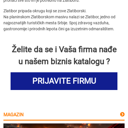
pronaći sve što im je potrebno na Zlatiboru.
Zlatibor pripada okrugu koji se zove Zlatiborski.
Na planinskom Zlatiborskom masivu nalazi se Zlatibor, jedno od
najpoznatijih turističkih mesta Srbije. Spoj zdravog vazduha,
gastronomije i prirodnih lepota čini ga izuzetnim odmaralištem.
Želite da se i Vaša firma nađe
u našem biznis katalogu ?
PRIJAVITE FIRMU
MAGAZIN