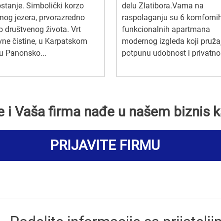
stanje. Simbolički korzo
delu Zlatibora.Vama na
nog jezera, prvorazredno
raspolaganju su 6 komfornih
 društvenog života. Vrt
funkcionalnih apartmana
ne čistine, u Karpatskom
modernog izgleda koji pruža
u Panonsko...
potpunu udobnost i privatnos
se i Vaša firma nađe u našem biznis k
PRIJAVITE FIRMU