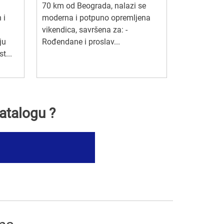
70 km od Beograda, nalazi se
 i
moderna i potpuno opremljena
vikendica, savršena za: -
ju
Rođendane i proslav...
t...
atalogu ?