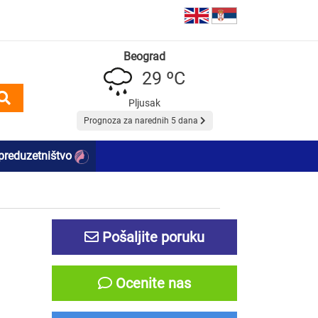
Beograd
29 ºC
Pljusak
Prognoza za narednih 5 dana
preduzetništvo
Pošaljite poruku
Ocenite nas