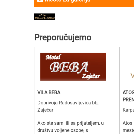
Preporučujemo
VILA BEBA
ATOS
PRE
Dobrivoja Radosavljevića bb,
Zaječar
Karpa
Ako ste sami ili sa prijateljem, u
Atos 
društvu voljene osobe, s
mesto