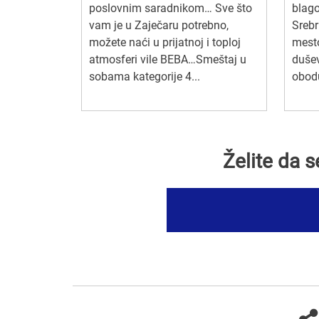
poslovnim saradnikom… Sve što
blago
vam je u Zaječaru potrebno,
Srebr
možete naći u prijatnoj i toploj
mesto
atmosferi vile BEBA…Smeštaj u
dušev
sobama kategorije 4...
obod
Želite da 