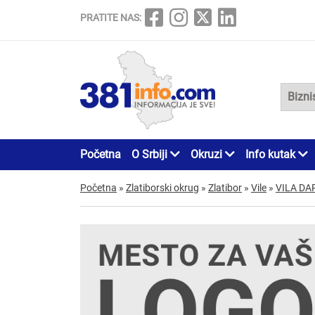
PRATITE NAS:
Početna
O Srbiji
Okruzi
Info kutak
Početna
»
Zlatiborski okrug
»
Zlatibor
»
Vile
»
VILA DA