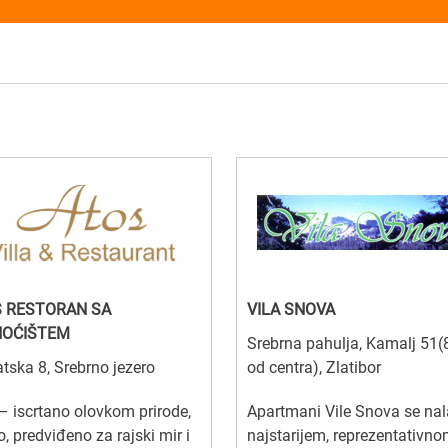
 RESTORAN SA
VILA SNOVA
NOĆIŠTEM
Srebrna pahulja, Kamalj 51
tska 8, Srebrno jezero
od centra), Zlatibor
– iscrtano olovkom prirode,
Apartmani Vile Snova se nal
, predviđeno za rajski mir i
najstarijem, reprezentativn