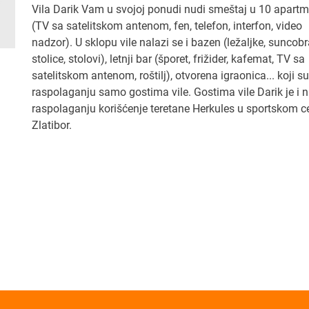
Vila Darik Vam u svojoj ponudi nudi smeštaj u 10 apart
(TV sa satelitskom antenom, fen, telefon, interfon, video
nadzor). U sklopu vile nalazi se i bazen (ležaljke, suncobr
stolice, stolovi), letnji bar (šporet, frižider, kafemat, TV sa
satelitskom antenom, roštilj), otvorena igraonica... koji s
raspolaganju samo gostima vile. Gostima vile Darik je i 
raspolaganju korišćenje teretane Herkules u sportskom c
Zlatibor.