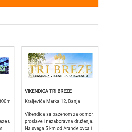
VIKENDICA TRI BREZE
(800m
Kraljevića Marka 12, Banja
Vikendica sa bazenom za odmor,
aze u
proslave i nezaboravna druženja.
om
Na svega 5 km od Aranđelovca i