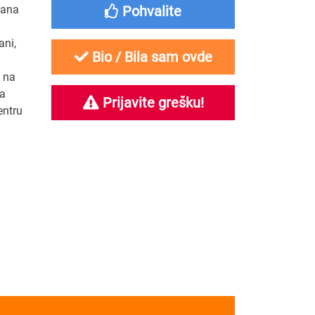
mana
Pohvalite
ani,
Bio / Bila sam ovde
u na
na
Prijavite grešku!
entru