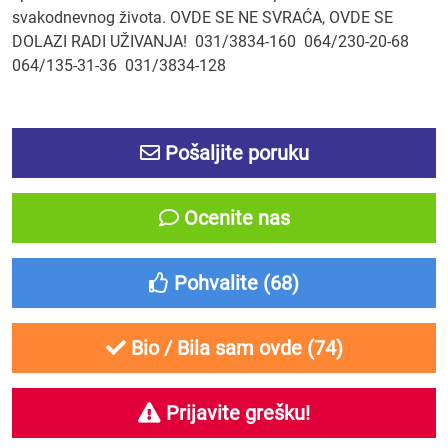
svakodnevnog života. OVDE SE NE SVRAĆA, OVDE SE
DOLAZI RADI UŽIVANJA! 031/3834-160 064/230-20-68
064/135-31-36 031/3834-128
Pošaljite poruku
Ocenite nas
Pohvalite (
68
)
Bio / Bila sam ovde (
74
)
Prijavite grešku!