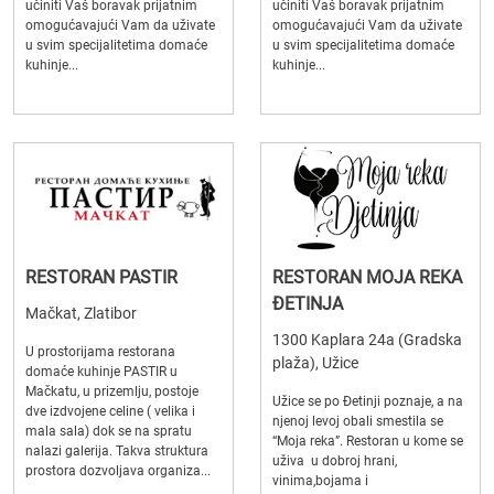
učiniti Vaš boravak prijatnim
učiniti Vaš boravak prijatnim
omogućavajući Vam da uživate
omogućavajući Vam da uživate
u svim specijalitetima domaće
u svim specijalitetima domaće
kuhinje...
kuhinje...
RESTORAN PASTIR
RESTORAN MOJA REKA
ĐETINJA
Mačkat, Zlatibor
1300 Kaplara 24a (Gradska
U prostorijama restorana
plaža), Užice
domaće kuhinje PASTIR u
Mačkatu, u prizemlju, postoje
Užice se po Đetinji poznaje, a na
dve izdvojene celine ( velika i
njenoj levoj obali smestila se
mala sala) dok se na spratu
“Moja reka”. Restoran u kome se
nalazi galerija. Takva struktura
uživa u dobroj hrani,
prostora dozvoljava organiza...
vinima,bojama i