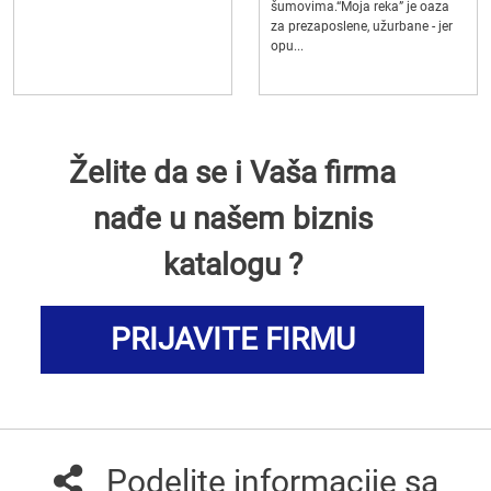
šumovima.“Moja reka” je oaza
za prezaposlene, užurbane - jer
opu...
Želite da se i Vaša firma
nađe u našem biznis
katalogu ?
PRIJAVITE FIRMU
Podelite informacije sa