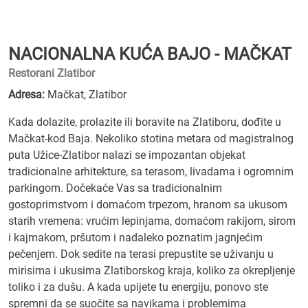
NACIONALNA KUĆA BAJO - MAČKAT
Restorani Zlatibor
Adresa:
Mačkat, Zlatibor
Kada dolazite, prolazite ili boravite na Zlatiboru, dođite u
Mačkat-kod Baja. Nekoliko stotina metara od magistralnog
puta Užice-Zlatibor nalazi se impozantan objekat
tradicionalne arhitekture, sa terasom, livadama i ogromnim
parkingom. Dočekaće Vas sa tradicionalnim
gostoprimstvom i domaćom trpezom, hranom sa ukusom
starih vremena: vrućim lepinjama, domaćom rakijom, sirom
i kajmakom, pršutom i nadaleko poznatim jagnjećim
pečenjem. Dok sedite na terasi prepustite se uživanju u
mirisima i ukusima Zlatiborskog kraja, koliko za okrepljenje
toliko i za dušu. A kada upijete tu energiju, ponovo ste
spremni da se suočite sa navikama i problemima