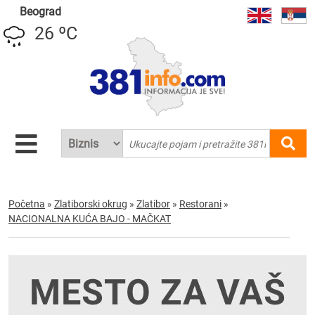
Beograd
26 ºC
Početna
»
Zlatiborski okrug
»
Zlatibor
»
Restorani
»
NACIONALNA KUĆA BAJO - MAČKAT