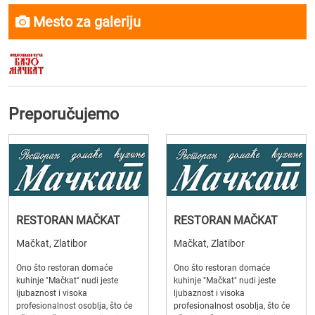
Mesto za galeriju
Preporučujemo
RESTORAN MAČKAT
RESTORAN MAČKAT
Mačkat, Zlatibor
Mačkat, Zlatibor
Ono što restoran domaće
Ono što restoran domaće
kuhinje "Mačkat" nudi jeste
kuhinje "Mačkat" nudi jeste
ljubaznost i visoka
ljubaznost i visoka
profesionalnost osoblja, što će
profesionalnost osoblja, što će