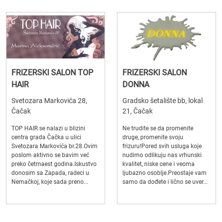
FRIZERSKI SALON TOP
FRIZERSKI SALON
HAIR
DONNA
Svetozara Markovića 28,
Gradsko šetalište bb, lokal
Čačak
21, Čačak
TOP HAIR se nalazi u blizini
Ne trudite se da promenite
centra grada Čačka u ulici
druge, promenite svoju
Svetozara Markovića br.28.Ovim
frizuru!Pored svih usluga koje
poslom aktivno se bavim već
nudimo odlikuju nas vrhunski
preko četrnaest godina.Iskustvo
kvalitet, niske cene i veoma
donosim sa Zapada, radeci u
ljubazno osoblje.Preostaje vam
Nemačkoj, koje sada preno...
samo da dođete i lično se uver...