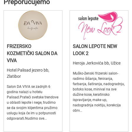
Preporučujemo
FRIZERSKO
SALON LEPOTE NEW
KOZMETIČKI SALON DA
LOOK 2
VIVA
Heroja Jerkovića bb, Užice
Hotel Palisad jezero bb,
Muško-ženski frizerski salon-
Zlatibor
radimo šišanja, feniranja,
farbanja, šatiranja, nadogradnju,
Salon DA VIVA se zadnjih 6
botoks kose, minival na sve
godina nalazi u hotelu
dužine kose, keratinsko
Palisad.Prateći svetske trendove
ispravljanje, make up,
u oblasti lepote i nege, trudimo
nadogradnja noktiju, korekcija
se da svojim klijentima pružimo
obrv...
uslugu koja će im u potpunosti
odgovarati.Nudimo sve...