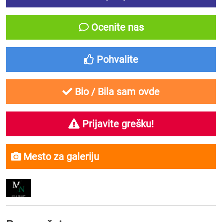
Ocenite nas
Pohvalite
Bio / Bila sam ovde
Prijavite grešku!
Mesto za galeriju