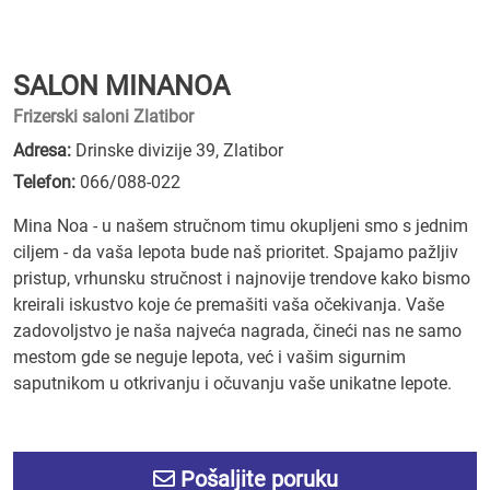
SALON MINANOA
Frizerski saloni Zlatibor
Adresa:
Drinske divizije 39, Zlatibor
Telefon:
066/088-022
Mina Noa - u našem stručnom timu okupljeni smo s jednim
ciljem - da vaša lepota bude naš prioritet. Spajamo pažljiv
pristup, vrhunsku stručnost i najnovije trendove kako bismo
kreirali iskustvo koje će premašiti vaša očekivanja. Vaše
zadovoljstvo je naša najveća nagrada, čineći nas ne samo
mestom gde se neguje lepota, već i vašim sigurnim
saputnikom u otkrivanju i očuvanju vaše unikatne lepote.
Pošaljite poruku