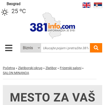
Beograd
25 ºC
Početna
»
Zlatiborski okrug
»
Zlatibor
»
Frizerski saloni
»
SALON MINANOA