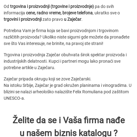
Od
trgovina i proizvodnji (trgovine i proizvodnje)
pa do svih
informacija
cene, radno vreme, brojeve telefona
, ukratko sve o
trgovini i proizvodnji
zato pravo
u Zaječar
.
Potrebna Vam je firma koja se bavi proizvodnjom i trgovinom
različitih proizvoda? Ukoliko niste sigurni gde možete da pronađete
sve što Vas interesuje, ne brinite, na pravoj ste strani!
Trgovina i proizvodnja Zaječar obuhvata širok spektar proizvoda i
industrijskih delatnosti. Kupci i partneri mogu lako pronaći sve
potrebne artikle u Zaječaru.
Zaječar pripada okrugu koji se zove Zaječarski.
Na istoku Srbije, Zaječar je grad okružen planinama i vinogradima. U
blizini se nalazi arheološko nalazište Felix Romuliana pod zaštitom
UNESCO-a.
Želite da se i Vaša firma nađe
u našem biznis katalogu ?