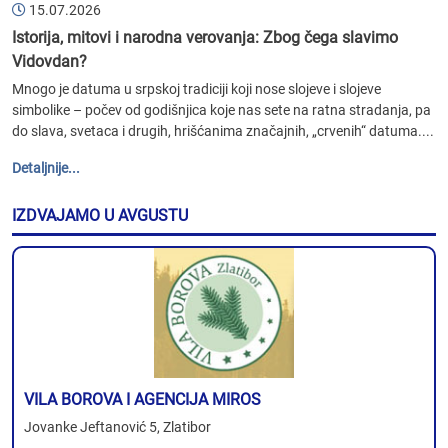
15.07.2026
Istorija, mitovi i narodna verovanja: Zbog čega slavimo
Vidovdan?
Mnogo je datuma u srpskoj tradiciji koji nose slojeve i slojeve
simbolike – počev od godišnjica koje nas sete na ratna stradanja, pa
do slava, svetaca i drugih, hrišćanima značajnih, „crvenih“ datuma....
Detaljnije...
IZDVAJAMO U AVGUSTU
VILA BOROVA I AGENCIJA MIROS
Jovanke Jeftanović 5, Zlatibor