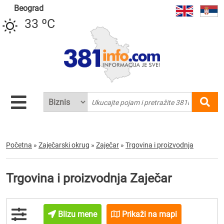
Beograd
33 ºC
Početna
»
Zaječarski okrug
»
Zaječar
»
Trgovina i proizvodnja
Trgovina i proizvodnja Zaječar
Blizu mene
Prikaži na mapi