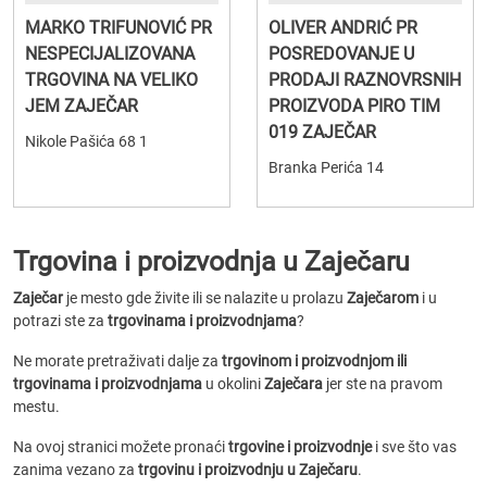
MARKO TRIFUNOVIĆ PR
OLIVER ANDRIĆ PR
NESPECIJALIZOVANA
POSREDOVANJE U
TRGOVINA NA VELIKO
PRODAJI RAZNOVRSNIH
JEM ZAJEČAR
PROIZVODA PIRO TIM
019 ZAJEČAR
Nikole Pašića 68 1
Branka Perića 14
Trgovina i proizvodnja u Zaječaru
Zaječar
je mesto gde živite ili se nalazite u prolazu
Zaječarom
i u
potrazi ste za
trgovinama i proizvodnjama
?
Ne morate pretraživati dalje za
trgovinom i proizvodnjom ili
trgovinama i proizvodnjama
u okolini
Zaječara
jer ste na pravom
mestu.
Na ovoj stranici možete pronaći
trgovine i proizvodnje
i sve što vas
zanima vezano za
trgovinu i proizvodnju u Zaječaru
.