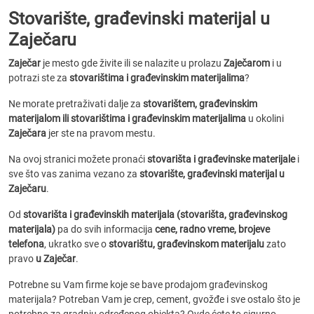
Stovarište, građevinski materijal u
Zaječaru
Zaječar
je mesto gde živite ili se nalazite u prolazu
Zaječarom
i u
potrazi ste za
stovarištima i građevinskim materijalima
?
Ne morate pretraživati dalje za
stovarištem, građevinskim
materijalom ili stovarištima i građevinskim materijalima
u okolini
Zaječara
jer ste na pravom mestu.
Na ovoj stranici možete pronaći
stovarišta i građevinske materijale
i
sve što vas zanima vezano za
stovarište, građevinski materijal u
Zaječaru
.
Od
stovarišta i građevinskih materijala (stovarišta, građevinskog
materijala)
pa do svih informacija
cene, radno vreme, brojeve
telefona
, ukratko sve o
stovarištu, građevinskom materijalu
zato
pravo
u Zaječar
.
Potrebne su Vam firme koje se bave prodajom građevinskog
materijala? Potreban Vam je crep, cement, gvožđe i sve ostalo što je