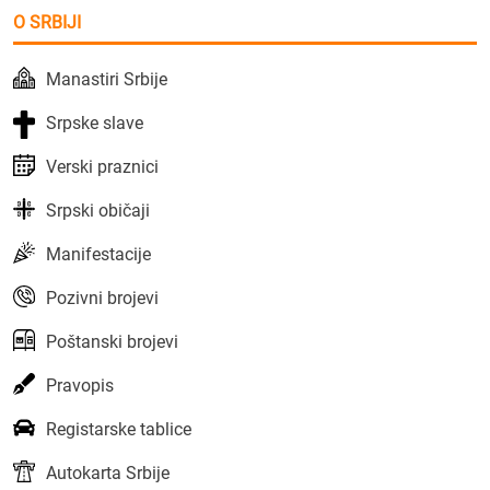
O SRBIJI
Manastiri Srbije
Srpske slave
Verski praznici
Srpski običaji
Manifestacije
Pozivni brojevi
Poštanski brojevi
Pravopis
Registarske tablice
Autokarta Srbije