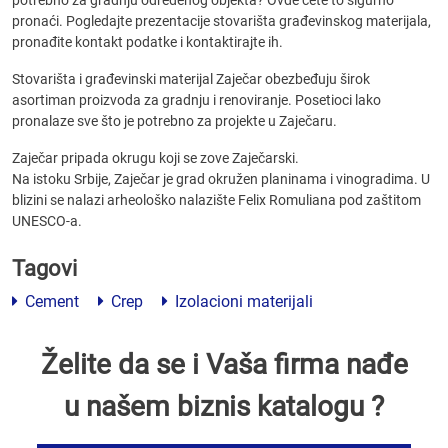
potrebno za gradnju određenog objekta? Ovde ćete to sigurno
pronaći. Pogledajte prezentacije stovarišta građevinskog materijala,
pronađite kontakt podatke i kontaktirajte ih.
Stovarišta i građevinski materijal Zaječar obezbeđuju širok
asortiman proizvoda za gradnju i renoviranje. Posetioci lako
pronalaze sve što je potrebno za projekte u Zaječaru.
Zaječar pripada okrugu koji se zove Zaječarski.
Na istoku Srbije, Zaječar je grad okružen planinama i vinogradima. U
blizini se nalazi arheološko nalazište Felix Romuliana pod zaštitom
UNESCO-a.
Tagovi
Cement
Crep
Izolacioni materijali
Želite da se i Vaša firma nađe
u našem biznis katalogu ?