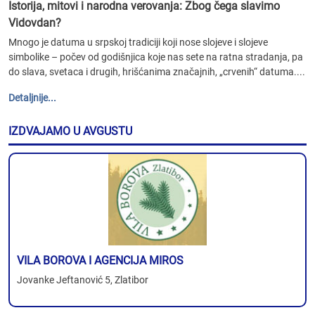
Istorija, mitovi i narodna verovanja: Zbog čega slavimo
Vidovdan?
Mnogo je datuma u srpskoj tradiciji koji nose slojeve i slojeve
simbolike – počev od godišnjica koje nas sete na ratna stradanja, pa
do slava, svetaca i drugih, hrišćanima značajnih, „crvenih“ datuma....
Detaljnije...
IZDVAJAMO U AVGUSTU
VILA BOROVA I AGENCIJA MIROS
Jovanke Jeftanović 5, Zlatibor