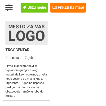
Blizu mene
Prikaži na mapi
TRGOCENTAR
Čupićeva bb, Zaječar
Firma Trgocentar bavi se
trgovinom gradjevinskog
materijala kao i ogrevnog drveta.
Robu vozimo do mesta kupca.
Trgocentar 16godina uspešno
posluje, uredno i na vreme
obezbeđuje naručenu robu do
mesta...