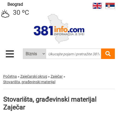
Beograd
30 ºC
Početna
»
Zaječarski okrug
»
Zaječar
»
Stovarišta, građevinski materijal
Stovarišta, građevinski materijal
Zaječar