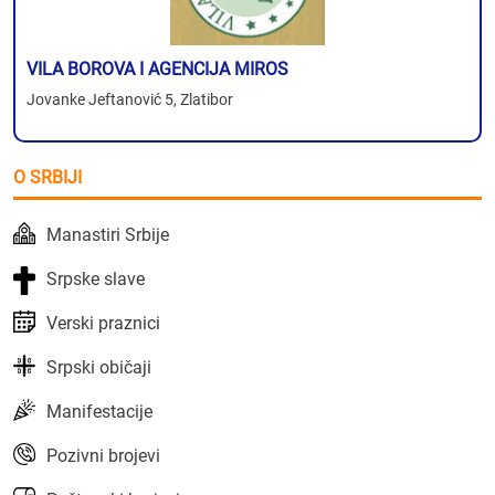
VILA BOROVA I AGENCIJA MIROS
Jovanke Jeftanović 5, Zlatibor
O SRBIJI
Manastiri Srbije
Srpske slave
Verski praznici
Srpski običaji
Manifestacije
Pozivni brojevi