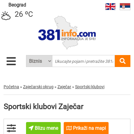
Beograd
26 ºC
Početna
»
Zaječarski okrug
»
Zaječar
»
Sportski klubovi
Sportski klubovi Zaječar
Blizu mene
Prikaži na mapi