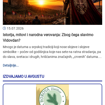
15.07.2026
Istorija, mitovi i narodna verovanja: Zbog čega slavimo
Vidovdan?
Mnogo je datuma u srpskoj tradiciji koji nose slojeve i slojeve
simbolike – počev od godišnjica koje nas sete na ratna stradanja, pa
do slava, svetaca i drugih, hrišćanima značajnih, „crvenih“ datuma....
Detaljnije...
IZDVAJAMO U AVGUSTU