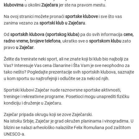
klubovima
u okolini
Zaječara
jer ste na pravom mestu.
Na ovoj stranici možete pronaći
sportske klubove
i sve što vas
zanima vezano za
sportski klub u Zaječaru
.
Od
sportskih klubova (sportskog kluba)
pa do svih informacija
cene,
radno vreme, brojeve telefona
, ukratko sve o
sportskom klubu
zato
pravo
u Zaječar
.
Želite da trenirate neki sport, ali ne znate koji bi klub bio najbolji za
Vas? Interesuje Vas cena članarine i Šta Vam je sve neophodno za
tako nešto? Pogledajte prezentacije svih sportskih klubova, saznajte
u kom sportu su najtrofejniji i odlučite se za neki od njih.
Sportski klubovi Zaječar nude raznovrsne sportske aktivnosti,
treninge i rekreativne programe. Posetioci mogu unaprediti fizičku
kondiciju i druženje u Zaječaru.
Zaječar pripada okrugu koji se zove Zaječarski.
Na istoku Srbije, Zaječar je grad okružen planinama i vinogradima. U
blizini se nalazi arheološko nalazište Felix Romuliana pod zaštitom
UNESCO-a.