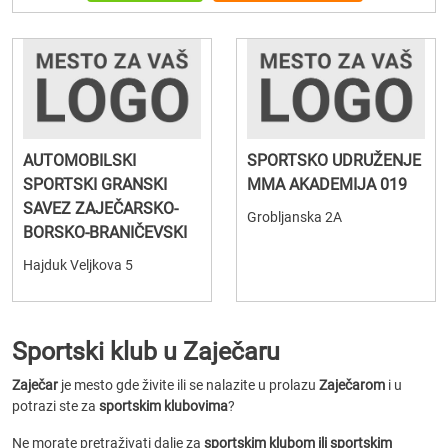
AUTOMOBILSKI
SPORTSKO UDRUŽENJE
SPORTSKI GRANSKI
MMA AKADEMIJA 019
SAVEZ ZAJEČARSKO-
Grobljanska 2A
BORSKO-BRANIČEVSKI
Hajduk Veljkova 5
Sportski klub u Zaječaru
Zaječar
je mesto gde živite ili se nalazite u prolazu
Zaječarom
i u
potrazi ste za
sportskim klubovima
?
Ne morate pretraživati dalje za
sportskim klubom ili sportskim