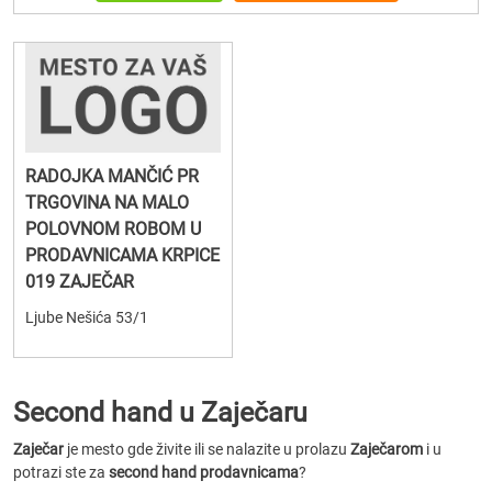
RADOJKA MANČIĆ PR
TRGOVINA NA MALO
POLOVNOM ROBOM U
PRODAVNICAMA KRPICE
019 ZAJEČAR
Ljube Nešića 53/1
Second hand u Zaječaru
Zaječar
je mesto gde živite ili se nalazite u prolazu
Zaječarom
i u
potrazi ste za
second hand prodavnicama
?