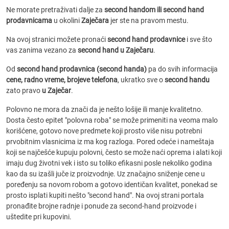
Ne morate pretraživati dalje za
second handom ili second hand
prodavnicama
u okolini
Zaječara
jer ste na pravom mestu.
Na ovoj stranici možete pronaći
second hand prodavnice
i sve što
vas zanima vezano za
second hand u Zaječaru
.
Od
second hand prodavnica (second handa)
pa do svih informacija
cene, radno vreme, brojeve telefona
, ukratko sve o
second handu
zato pravo
u Zaječar
.
Polovno ne mora da znači da je nešto lošije ili manje kvalitetno.
Dosta često epitet "polovna roba" se može primeniti na veoma malo
korišćene, gotovo nove predmete koji prosto više nisu potrebni
prvobitnim vlasnicima iz ma kog razloga. Pored odeće i nameštaja
koji se najčešće kupuju polovni, često se može naći oprema i alati koji
imaju dug životni vek i isto su toliko efikasni posle nekoliko godina
kao da su izašli juče iz proizvodnje. Uz značajno sniženje cene u
poređenju sa novom robom a gotovo identičan kvalitet, ponekad se
prosto isplati kupiti nešto "second hand". Na ovoj strani portala
pronađite brojne radnje i ponude za second-hand proizvode i
uštedite pri kupovini.