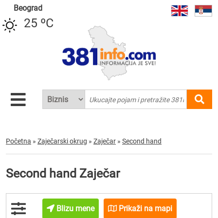
Beograd
25 ºC
Početna
»
Zaječarski okrug
»
Zaječar
»
Second hand
Second hand Zaječar
Blizu mene
Prikaži na mapi