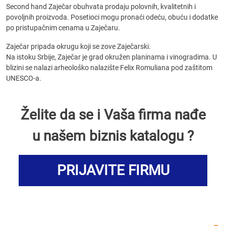
Second hand Zaječar obuhvata prodaju polovnih, kvalitetnih i
povoljnih proizvoda. Posetioci mogu pronaći odeću, obuću i dodatke
po pristupačnim cenama u Zaječaru.
Zaječar pripada okrugu koji se zove Zaječarski.
Na istoku Srbije, Zaječar je grad okružen planinama i vinogradima. U
blizini se nalazi arheološko nalazište Felix Romuliana pod zaštitom
UNESCO-a.
Želite da se i Vaša firma nađe
u našem biznis katalogu ?
PRIJAVITE FIRMU