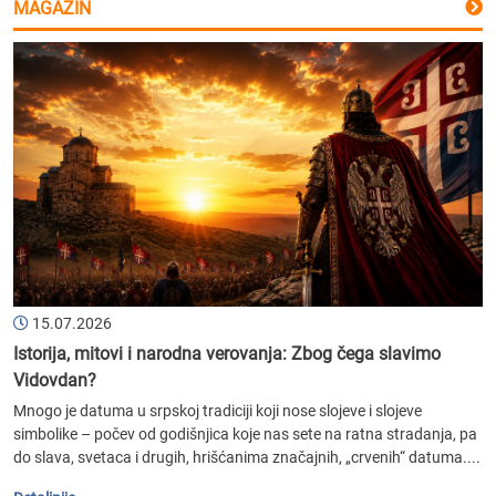
MAGAZIN
15.07.2026
Istorija, mitovi i narodna verovanja: Zbog čega slavimo
Vidovdan?
Mnogo je datuma u srpskoj tradiciji koji nose slojeve i slojeve
simbolike – počev od godišnjica koje nas sete na ratna stradanja, pa
do slava, svetaca i drugih, hrišćanima značajnih, „crvenih“ datuma....