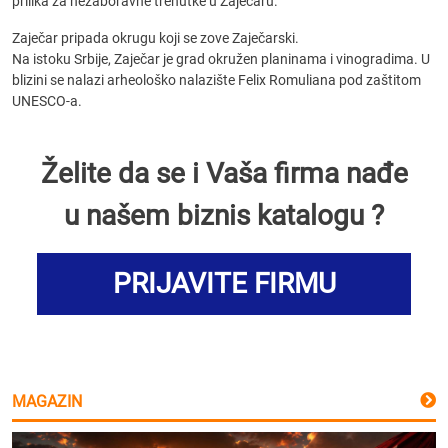
prilika za nezaboravne trenutke u Zaječaru.
Zaječar pripada okrugu koji se zove Zaječarski.
Na istoku Srbije, Zaječar je grad okružen planinama i vinogradima. U
blizini se nalazi arheološko nalazište Felix Romuliana pod zaštitom
UNESCO-a.
Želite da se i Vaša firma nađe
u našem biznis katalogu ?
PRIJAVITE FIRMU
MAGAZIN