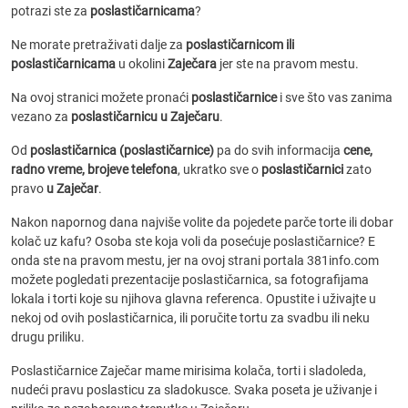
potrazi ste za
poslastičarnicama
?
Ne morate pretraživati dalje za
poslastičarnicom ili
poslastičarnicama
u okolini
Zaječara
jer ste na pravom mestu.
Na ovoj stranici možete pronaći
poslastičarnice
i sve što vas zanima
vezano za
poslastičarnicu u Zaječaru
.
Od
poslastičarnica (poslastičarnice)
pa do svih informacija
cene,
radno vreme, brojeve telefona
, ukratko sve o
poslastičarnici
zato
pravo
u Zaječar
.
Nakon napornog dana najviše volite da pojedete parče torte ili dobar
kolač uz kafu? Osoba ste koja voli da posećuje poslastičarnice? E
onda ste na pravom mestu, jer na ovoj strani portala 381info.com
možete pogledati prezentacije poslastičarnica, sa fotografijama
lokala i torti koje su njihova glavna referenca. Opustite i uživajte u
nekoj od ovih poslastičarnica, ili poručite tortu za svadbu ili neku
drugu priliku.
Poslastičarnice Zaječar mame mirisima kolača, torti i sladoleda,
nudeći pravu poslasticu za sladokusce. Svaka poseta je uživanje i