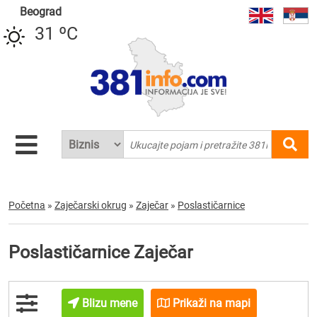
Beograd
31 ºC
Početna
»
Zaječarski okrug
»
Zaječar
»
Poslastičarnice
Poslastičarnice Zaječar
Blizu mene
Prikaži na mapi