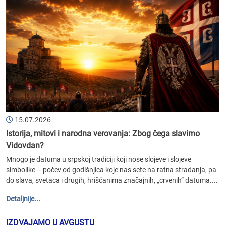
15.07.2026
Istorija, mitovi i narodna verovanja: Zbog čega slavimo
Vidovdan?
Mnogo je datuma u srpskoj tradiciji koji nose slojeve i slojeve
simbolike – počev od godišnjica koje nas sete na ratna stradanja, pa
do slava, svetaca i drugih, hrišćanima značajnih, „crvenih“ datuma....
Detaljnije...
IZDVAJAMO U AVGUSTU