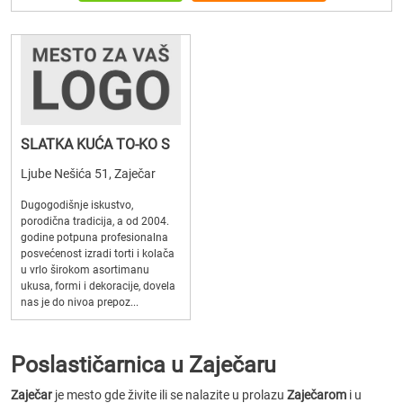
SLATKA KUĆA TO-KO S
Ljube Nešića 51, Zaječar
Dugogodišnje iskustvo,
porodična tradicija, a od 2004.
godine potpuna profesionalna
posvećenost izradi torti i kolača
u vrlo širokom asortimanu
ukusa, formi i dekoracije, dovela
nas je do nivoa prepoz...
Poslastičarnica u Zaječaru
Zaječar
je mesto gde živite ili se nalazite u prolazu
Zaječarom
i u