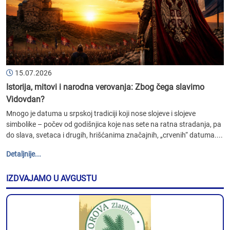
15.07.2026
Istorija, mitovi i narodna verovanja: Zbog čega slavimo
Vidovdan?
Mnogo je datuma u srpskoj tradiciji koji nose slojeve i slojeve
simbolike – počev od godišnjica koje nas sete na ratna stradanja, pa
do slava, svetaca i drugih, hrišćanima značajnih, „crvenih“ datuma....
Detaljnije...
IZDVAJAMO U AVGUSTU