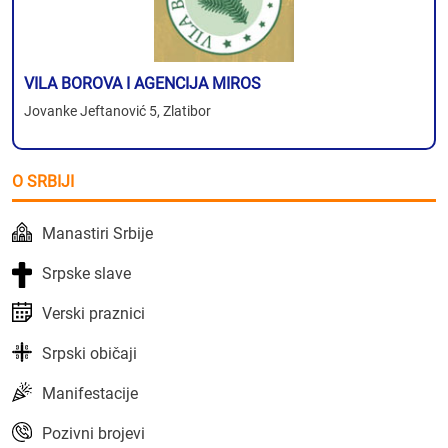
VILA BOROVA I AGENCIJA MIROS
Jovanke Jeftanović 5, Zlatibor
O SRBIJI
Manastiri Srbije
Srpske slave
Verski praznici
Srpski običaji
Manifestacije
Pozivni brojevi