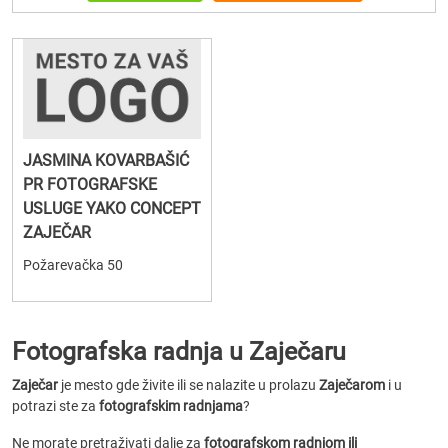
JASMINA KOVARBAŠIĆ
PR FOTOGRAFSKE
USLUGE YAKO CONCEPT
ZAJEČAR
Požarevačka 50
Fotografska radnja u Zaječaru
Zaječar
je mesto gde živite ili se nalazite u prolazu
Zaječarom
i u
potrazi ste za
fotografskim radnjama
?
Ne morate pretraživati dalje za
fotografskom radnjom ili