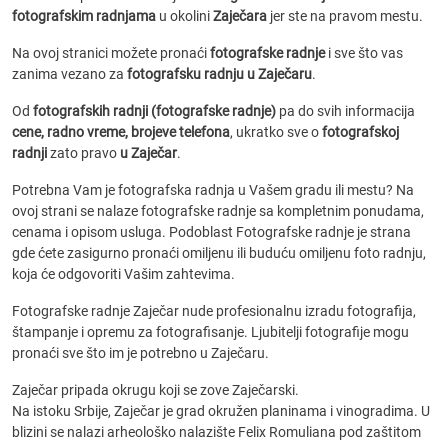
fotografskim radnjama
u okolini
Zaječara
jer ste na pravom mestu.
Na ovoj stranici možete pronaći
fotografske radnje
i sve što vas
zanima vezano za
fotografsku radnju u Zaječaru
.
Od
fotografskih radnji (fotografske radnje)
pa do svih informacija
cene, radno vreme, brojeve telefona
, ukratko sve o
fotografskoj
radnji
zato pravo
u Zaječar
.
Potrebna Vam je fotografska radnja u Vašem gradu ili mestu? Na
ovoj strani se nalaze fotografske radnje sa kompletnim ponudama,
cenama i opisom usluga. Podoblast Fotografske radnje je strana
gde ćete zasigurno pronaći omiljenu ili buduću omiljenu foto radnju,
koja će odgovoriti Vašim zahtevima.
Fotografske radnje Zaječar nude profesionalnu izradu fotografija,
štampanje i opremu za fotografisanje. Ljubitelji fotografije mogu
pronaći sve što im je potrebno u Zaječaru.
Zaječar pripada okrugu koji se zove Zaječarski.
Na istoku Srbije, Zaječar je grad okružen planinama i vinogradima. U
blizini se nalazi arheološko nalazište Felix Romuliana pod zaštitom