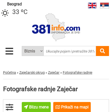
Beograd
33 ºC
Početna
»
Zaječarski okrug
»
Zaječar
»
Fotografske radnje
Fotografske radnje Zaječar
Blizu mene
Prikaži na mapi