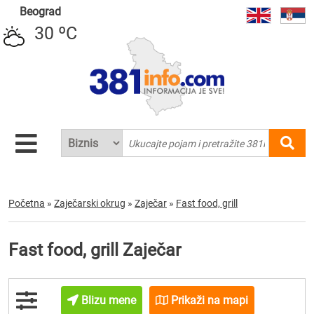
Beograd
30 ºC
Početna
»
Zaječarski okrug
»
Zaječar
»
Fast food, grill
Fast food, grill Zaječar
Blizu mene
Prikaži na mapi