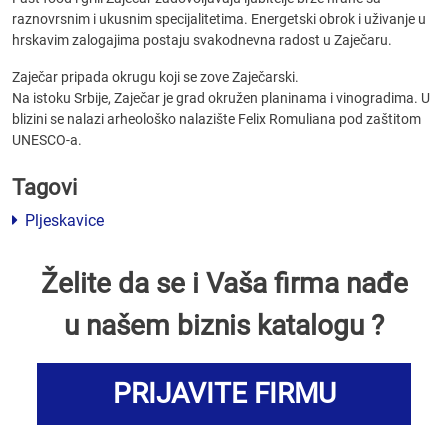
raznovrsnim i ukusnim specijalitetima. Energetski obrok i uživanje u
hrskavim zalogajima postaju svakodnevna radost u Zaječaru.
Zaječar pripada okrugu koji se zove Zaječarski.
Na istoku Srbije, Zaječar je grad okružen planinama i vinogradima. U
blizini se nalazi arheološko nalazište Felix Romuliana pod zaštitom
UNESCO-a.
Tagovi
Pljeskavice
Želite da se i Vaša firma nađe
u našem biznis katalogu ?
PRIJAVITE FIRMU