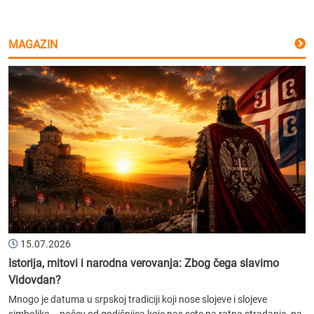
MAGAZIN
15.07.2026
Istorija, mitovi i narodna verovanja: Zbog čega slavimo
Vidovdan?
Mnogo je datuma u srpskoj tradiciji koji nose slojeve i slojeve
simbolike – počev od godišnjica koje nas sete na ratna stradanja, pa