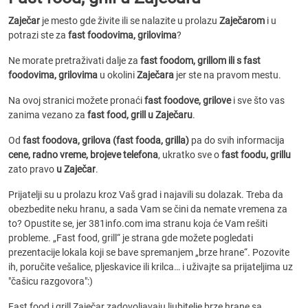
Zaječar
je mesto gde živite ili se nalazite u prolazu
Zaječarom
i u
potrazi ste za
fast foodovima, grilovima
?
Ne morate pretraživati dalje za
fast foodom, grillom ili s fast
foodovima, grilovima
u okolini
Zaječara
jer ste na pravom mestu.
Na ovoj stranici možete pronaći
fast foodove, grilove
i sve što vas
zanima vezano za
fast food, grill u Zaječaru
.
Od
fast foodova, grilova (fast fooda, grilla)
pa do svih informacija
cene, radno vreme, brojeve telefona
, ukratko sve o
fast foodu, grillu
zato pravo
u Zaječar
.
Prijatelji su u prolazu kroz Vaš grad i najavili su dolazak. Treba da
obezbedite neku hranu, a sada Vam se čini da nemate vremena za
to? Opustite se, jer 381info.com ima stranu koja će Vam rešiti
probleme. „Fast food, grill“ je strana gde možete pogledati
prezentacije lokala koji se bave spremanjem „brze hrane“. Pozovite
ih, poručite vešalice, pljeskavice ili krilca… i uživajte sa prijateljima uz
"čašicu razgovora":)
Fast food i grill Zaječar zadovoljavaju ljubitelje brze hrane sa