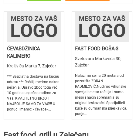
ĆEVABDŽINICA
FAST FOOD ĐOŠA-3
KALIMERO
Svetozara Markovića 30,
Zaječar
Kraljivića Marka 7, Zaječar
Nalazimo se na 20 metara od
*** Besplatna dostava na kućnu
pozorišta ZORAN
adresu *** Roštilj merimo nakon
RADMILOVIĆ.Nudimo vrhunske
pečenja. Upravo zbog toga već
specijalitete sa roštilja.I samo
10 godina uspešno radimo za
meso i način spremanja su
Vas. KVALITETNO, BRZO I
original leskovački.Specijaliteti
NAJBOLJE SAMO ZA VAS!!! U
kuće su gurmanska pljeskavica,
ponudi imamo: - ćevape -...
punje...
Fast food, grill u Zaječaru