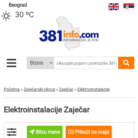
Beograd
30 ºC
Početna
»
Zaječarski okrug
»
Zaječar
»
Elektroinstalacije
Elektroinstalacije Zaječar
Blizu mene
Prikaži na mapi