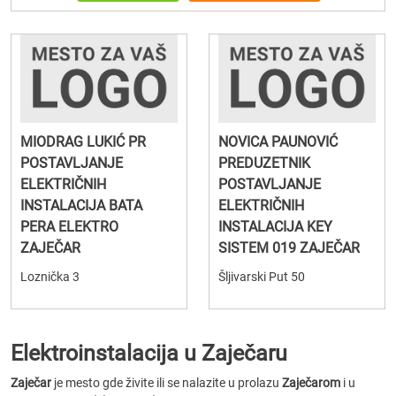
MIODRAG LUKIĆ PR
NOVICA PAUNOVIĆ
POSTAVLJANJE
PREDUZETNIK
ELEKTRIČNIH
POSTAVLJANJE
INSTALACIJA BATA
ELEKTRIČNIH
PERA ELEKTRO
INSTALACIJA KEY
ZAJEČAR
SISTEM 019 ZAJEČAR
Loznička 3
Šljivarski Put 50
Elektroinstalacija u Zaječaru
Zaječar
je mesto gde živite ili se nalazite u prolazu
Zaječarom
i u