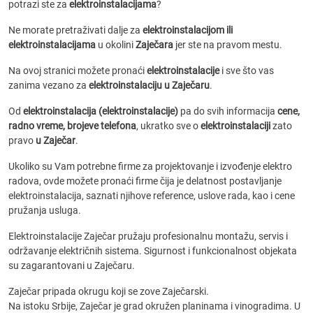
potrazi ste za
elektroinstalacijama
?
Ne morate pretraživati dalje za
elektroinstalacijom ili
elektroinstalacijama
u okolini
Zaječara
jer ste na pravom mestu.
Na ovoj stranici možete pronaći
elektroinstalacije
i sve što vas
zanima vezano za
elektroinstalaciju u Zaječaru
.
Od
elektroinstalacija (elektroinstalacije)
pa do svih informacija
cene,
radno vreme, brojeve telefona
, ukratko sve o
elektroinstalaciji
zato
pravo
u Zaječar
.
Ukoliko su Vam potrebne firme za projektovanje i izvođenje elektro
radova, ovde možete pronaći firme čija je delatnost postavljanje
elektroinstalacija, saznati njihove reference, uslove rada, kao i cene
pružanja usluga.
Elektroinstalacije Zaječar pružaju profesionalnu montažu, servis i
održavanje električnih sistema. Sigurnost i funkcionalnost objekata
su zagarantovani u Zaječaru.
Zaječar pripada okrugu koji se zove Zaječarski.
Na istoku Srbije, Zaječar je grad okružen planinama i vinogradima. U