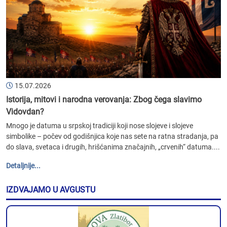
15.07.2026
Istorija, mitovi i narodna verovanja: Zbog čega slavimo
Vidovdan?
Mnogo je datuma u srpskoj tradiciji koji nose slojeve i slojeve
simbolike – počev od godišnjica koje nas sete na ratna stradanja, pa
do slava, svetaca i drugih, hrišćanima značajnih, „crvenih“ datuma....
Detaljnije...
IZDVAJAMO U AVGUSTU