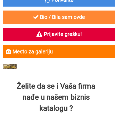
Pohvalite
Bio / Bila sam ovde
Prijavite grešku!
Mesto za galeriju
Želite da se i Vaša firma
nađe u našem biznis
katalogu ?