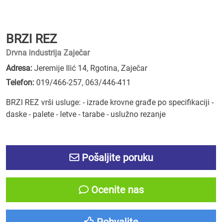
BRZI REZ
Drvna industrija Zaječar
Adresa:
Jeremije Ilić 14, Rgotina, Zaječar
Telefon:
019/466-257
,
063/446-411
BRZI REZ vrši usluge: - izrade krovne građe po specifikaciji -
daske - palete - letve - tarabe - uslužno rezanje
Pošaljite poruku
Ocenite nas