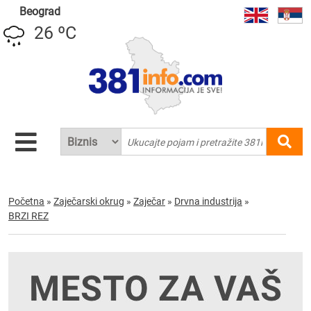
Beograd
26 ºC
Početna
»
Zaječarski okrug
»
Zaječar
»
Drvna industrija
»
BRZI REZ