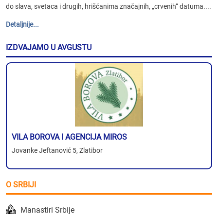
do slava, svetaca i drugih, hrišćanima značajnih, „crvenih“ datuma....
Detaljnije...
IZDVAJAMO U AVGUSTU
VILA BOROVA I AGENCIJA MIROS
Jovanke Jeftanović 5, Zlatibor
O SRBIJI
Manastiri Srbije