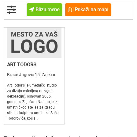
Blizu mene
Prikaži na mapi
ART TODORS
Braće Jugović 15, Zaječar
Art Todor's je umetnički studio
za dizajn enterijera (dizajn i
dekoraciju), osnovan 2005.
godine u Zaječaru.Nastao je iz
umetničkog ateljea za izradu
slika i skulptura umetnika Saše
Todorovića, koji s...