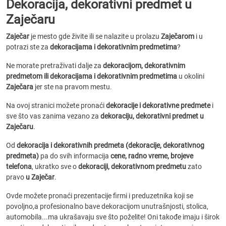
Dekoracija, dekorativni predmet u
Zaječaru
Zaječar
je mesto gde živite ili se nalazite u prolazu
Zaječarom
i u
potrazi ste za
dekoracijama i dekorativnim predmetima
?
Ne morate pretraživati dalje za
dekoracijom, dekorativnim
predmetom ili dekoracijama i dekorativnim predmetima
u okolini
Zaječara
jer ste na pravom mestu.
Na ovoj stranici možete pronaći
dekoracije i dekorativne predmete
i
sve što vas zanima vezano za
dekoraciju, dekorativni predmet u
Zaječaru
.
Od
dekoracija i dekorativnih predmeta (dekoracije, dekorativnog
predmeta)
pa do svih informacija
cene, radno vreme, brojeve
telefona
, ukratko sve o
dekoraciji, dekorativnom predmetu
zato
pravo
u Zaječar
.
Ovde možete pronaći prezentacije firmi i preduzetnika koji se
povoljno,a profesionalno bave dekoracijom unutrašnjosti, stolica,
automobila...ma ukrašavaju sve što poželite! Oni takođe imaju i širok