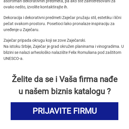
asortiman dekorativnih predmeta, pa ako ste zainteresovani za
ovako nešto, izvolite kontaktirajte ih.
Dekoracija i dekorativni predmeti Zaječar pružaju stil, estetiku i lični
pečat svakom prostoru. Posetioci lako pronalaze inspiraciju za
uređenje u Zaječaru.
Zaječar pripada okrugu koji se zove Zaječarski.
Na istoku Srbije, Zaječar je grad okružen planinama i vinogradima. U
blizini se nalazi arheološko nalazište Felix Romuliana pod zaštitom
UNESCO-a.
Želite da se i Vaša firma nađe
u našem biznis katalogu ?
PRIJAVITE FIRMU