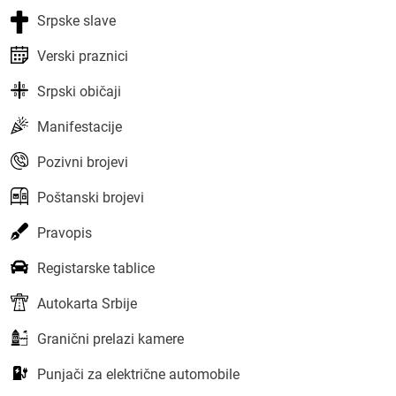
Srpske slave
Verski praznici
Srpski običaji
Manifestacije
Pozivni brojevi
Poštanski brojevi
Pravopis
Registarske tablice
Autokarta Srbije
Granični prelazi kamere
Punjači za električne automobile