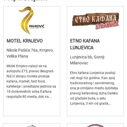
MOTEL KRNJEVO
ETNO KAFANA
LUNJEVICA
Nikole Pašića 76a, Krnjevo,
Velika Plana
Lunjevica bb, Gornji
Milanovac
Motel Krnjevo nalazi se na
autoputu E75, pravac Beograd-
Etno kafana Lunjevica postoji
Niš.U sklopu motela posluje
već dugi niz godina. Kao spoj
kafana, market, fast food,
tradicionalnog i savremenog,
kafeterija i smeštajne jedinice sa
ona je omiljeno mesto ljubitelja
18 dvokrevetnih soba.Kafana
pravog kafanskog duha.Daleko
raspolaže 80 mesta, dok na...
od gradske buke, u selu
Lunjevica, 3 km od grada,...