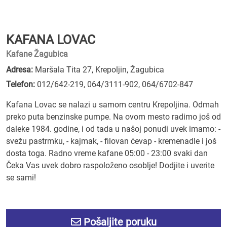
KAFANA LOVAC
Kafane Žagubica
Adresa:
Maršala Tita 27, Krepoljin, Žagubica
Telefon:
012/642-219
,
064/3111-902
,
064/6702-847
Kafana Lovac se nalazi u samom centru Krepoljina. Odmah
preko puta benzinske pumpe. Na ovom mesto radimo još od
daleke 1984. godine, i od tada u našoj ponudi uvek imamo: -
svežu pastrmku, - kajmak, - filovan ćevap - kremenadle i još
dosta toga. Radno vreme kafane 05:00 - 23:00 svaki dan
Čeka Vas uvek dobro raspoloženo osoblje! Dodjite i uverite
se sami!
Pošaljite poruku