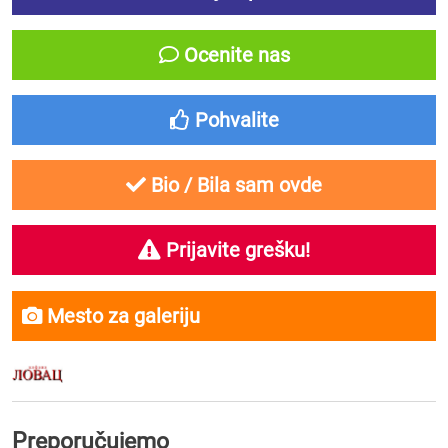
Ocenite nas
Pohvalite
Bio / Bila sam ovde
Prijavite grešku!
Mesto za galeriju
Preporučujemo