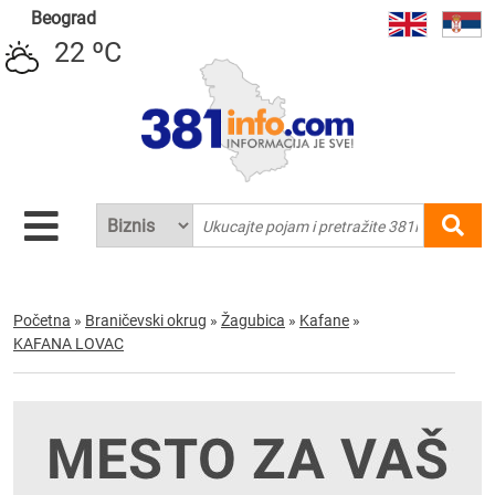
Beograd
22 ºC
Početna
»
Braničevski okrug
»
Žagubica
»
Kafane
»
KAFANA LOVAC