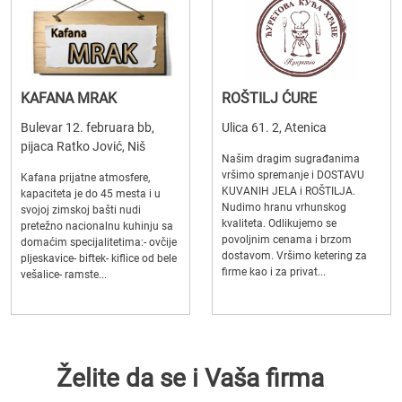
KAFANA MRAK
ROŠTILJ ĆURE
Bulevar 12. februara bb,
Ulica 61. 2, Atenica
pijaca Ratko Jović, Niš
Našim dragim sugrađanima
vršimo spremanje i DOSTAVU
Kafana prijatne atmosfere,
KUVANIH JELA i ROŠTILJA.
kapaciteta je do 45 mesta i u
Nudimo hranu vrhunskog
svojoj zimskoj bašti nudi
kvaliteta. Odlikujemo se
pretežno nacionalnu kuhinju sa
povoljnim cenama i brzom
domaćim specijalitetima:- ovčije
dostavom. Vršimo ketering za
pljeskavice- biftek- kiflice od bele
firme kao i za privat...
vešalice- ramste...
Želite da se i Vaša firma