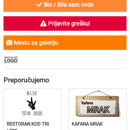
Bio / Bila sam ovde
Prijavite grešku!
Mesto za galeriju
Preporučujemo
RESTORAN KOD TRI
KAFANA MRAK