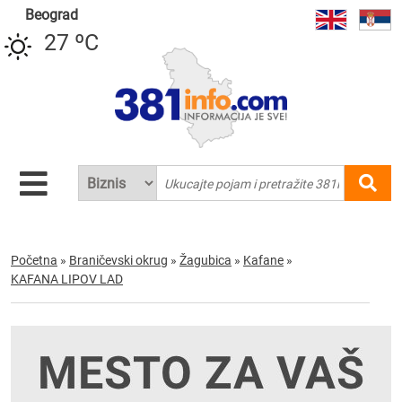
Beograd
27 ºC
Početna
»
Braničevski okrug
»
Žagubica
»
Kafane
»
KAFANA LIPOV LAD