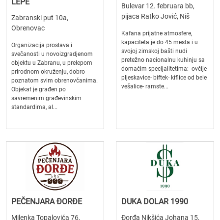
LEPE
Bulevar 12. februara bb,
pijaca Ratko Jović, Niš
Zabranski put 10a,
Obrenovac
Kafana prijatne atmosfere,
kapaciteta je do 45 mesta i u
Organizacija proslava i
svojoj zimskoj bašti nudi
svečanosti u novoizgradjenom
pretežno nacionalnu kuhinju sa
objektu u Zabranu, u prelepom
domaćim specijalitetima:- ovčije
prirodnom okruženju, dobro
pljeskavice- biftek- kiflice od bele
poznatom svim obrenovčanima.
vešalice- ramste...
Objekat je građen po
savremenim građevinskim
standardima, al...
PEČENJARA ĐORĐE
DUKA DOLAR 1990
Milenka Topalovića 76,
Đorđa Nikšića Johana 15,