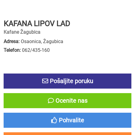
KAFANA LIPOV LAD
Kafane Žagubica
Adresa:
Osaonica, Žagubica
Telefon:
062/435-160
Pošaljite poruku
Ocenite nas
Pohvalite