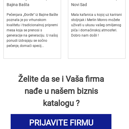
Bajina Bašta
Novi Sad
Pečenjara „Đorđe“ iz Bajine Bašte
Mala kafanica u kojoj uz karirani
poznata je po vrhunskom
stoljnjak i Merlin Monro možete
kvalitetu i tradicionalnoj pripremi
uživati u ukusu vašeg omiljenog
mesa koja se prenosi s
pića i domaćinskoj atmosferi.
generacije na generaciju. U našoj
Dobro nam došli !
ponudi izdvajaju se sočno
pečenje, domaći specij...
Želite da se i Vaša firma
nađe u našem biznis
katalogu ?
PRIJAVITE FIRMU